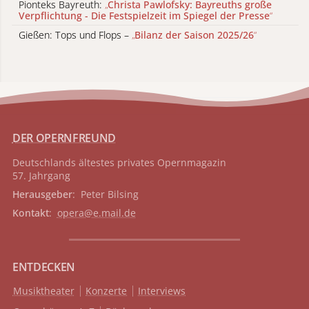
Pionteks Bayreuth:
„
Christa Pawlofsky: Bayreuths große
Verpflichtung - Die Festspielzeit im Spiegel der Presse
“
Gießen: Tops und Flops –
„
Bilanz der Saison 2025/26
“
DER OPERNFREUND
Deutschlands ältestes privates
Opernmagazin
57. Jahrgang
Herausgeber
: Peter Bilsing
Kontakt
:
opera@e.mail.de
ENTDECKEN
Musiktheater
Konzerte
Interviews