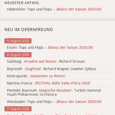
NEUESTER ARTIKEL
Hildesheim: Tops und Flops –
„
Bilanz der Saison 2025/26
“
NEU IM OPERNFREUND
9. August 2026
Essen: Tops und Flops –
„
Bilanz der Saison 2025/26
“
8. August 2026
Salzburg:
„
Ariadne auf Naxos
“
, Richard Strauss
Bayreuth:
„
Siegfried
“
, Richard Wagner (zweiter Zyklus)
Kontrapunkt:
„
Gedanken zu Rienzi
“
Martina Franca:
„
FESTIVAL della Valle d’Itria 2026
“
Pionteks Bayreuth
„
Magische Musiken
“
, Turkish National
Youth Philharmonic Orchestra
Wiesbaden: Tops und Flops –
„
Bilanz der Saison 2025/26
“
7. August 2026