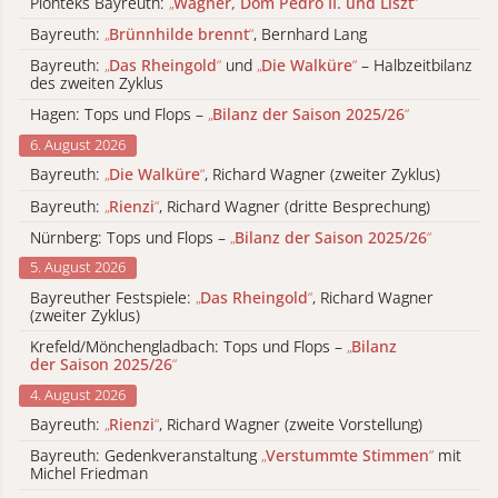
Pionteks Bayreuth:
„
Wagner, Dom Pedro II. und Liszt
“
Bayreuth:
„
Brünnhilde brennt
“
, Bernhard Lang
Bayreuth:
„
Das Rheingold
“
und
„
Die Walküre
“
– Halbzeitbilanz
des zweiten Zyklus
Hagen: Tops und Flops –
„
Bilanz der Saison 2025/26
“
6. August 2026
Bayreuth:
„
Die Walküre
“
, Richard Wagner (zweiter Zyklus)
Bayreuth:
„
Rienzi
“
, Richard Wagner (dritte Besprechung)
Nürnberg: Tops und Flops –
„
Bilanz der Saison 2025/26
“
5. August 2026
Bayreuther Festspiele:
„
Das Rheingold
“
, Richard Wagner
(zweiter Zyklus)
Krefeld/Mönchengladbach: Tops und Flops –
„
Bilanz
der Saison 2025/26
“
4. August 2026
Bayreuth:
„
Rienzi
“
, Richard Wagner (zweite Vorstellung)
Bayreuth: Gedenkveranstaltung
„
Verstummte Stimmen
“
mit
Michel Friedman