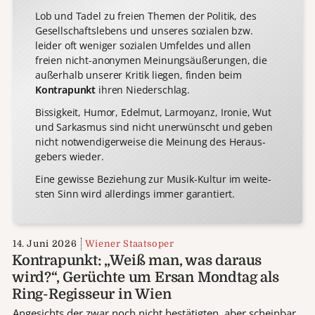
Lob und Tadel zu freien Themen der Politik, des
Gesell­schafts­lebens und unseres sozialen bzw.
leider oft weniger sozialen Um­feldes und allen
freien nicht-anonymen Meinungs­­äuße­rungen, die
außerhalb unserer Kritik liegen, finden beim
Kontrapunkt
ihren Niederschlag.
Bissigkeit, Humor, Edelmut, Larmoyanz, Ironie, Wut
und Sar­kasmus sind nicht uner­wünscht und geben
nicht not­wendiger­­weise die Meinung des Heraus­
gebers wieder.
Eine gewisse Bezie­hung zur Musik-Kultur im weite­
sten Sinn wird aller­dings immer garantiert.
14. Juni 2026
Wiener Staatsoper
Kontrapunkt: „Weiß man, was daraus
wird?“, Gerüchte um Ersan Mondtag als
Ring-Regisseur in Wien
Angesichts der zwar noch nicht bestätigten, aber scheinbar