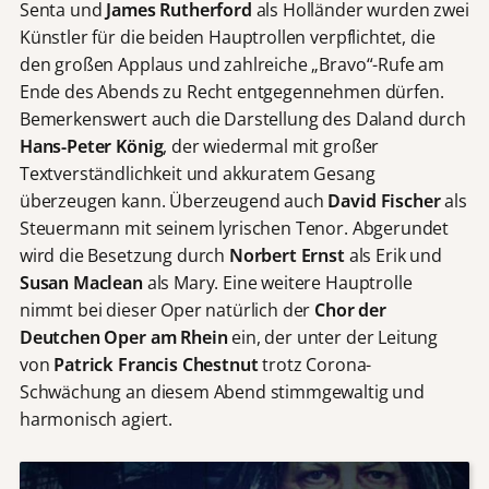
Senta und
James Rutherford
als Holländer wurden zwei
Künstler für die beiden Hauptrollen verpflichtet, die
den großen Applaus und zahlreiche „Bravo“-Rufe am
Ende des Abends zu Recht entgegennehmen dürfen.
Bemerkenswert auch die Darstellung des Daland durch
Hans-Peter König
, der wiedermal mit großer
Textverständlichkeit und akkuratem Gesang
überzeugen kann. Überzeugend auch
David Fischer
als
Steuermann mit seinem lyrischen Tenor. Abgerundet
wird die Besetzung durch
Norbert Ernst
als Erik und
Susan Maclean
als Mary. Eine weitere Hauptrolle
nimmt bei dieser Oper natürlich der
Chor der
Deutchen Oper am Rhein
ein, der unter der Leitung
von
Patrick Francis Chestnut
trotz Corona-
Schwächung an diesem Abend stimmgewaltig und
harmonisch agiert.