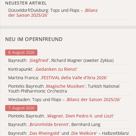
NEUESTER ARTIKEL
Düsseldorf/Duisburg: Tops und Flops –
„
Bilanz
der Saison 2025/26
“
NEU IM OPERNFREUND
8. August 2026
Bayreuth:
„
Siegfried
“
, Richard Wagner (zweiter Zyklus)
Kontrapunkt:
„
Gedanken zu Rienzi
“
Martina Franca:
„
FESTIVAL della Valle d’Itria 2026
“
Pionteks Bayreuth
„
Magische Musiken
“
, Turkish National
Youth Philharmonic Orchestra
Wiesbaden: Tops und Flops –
„
Bilanz der Saison 2025/26
“
7. August 2026
Pionteks Bayreuth:
„
Wagner, Dom Pedro II. und Liszt
“
Bayreuth:
„
Brünnhilde brennt
“
, Bernhard Lang
Bayreuth:
„
Das Rheingold
“
und
„
Die Walküre
“
– Halbzeitbilanz