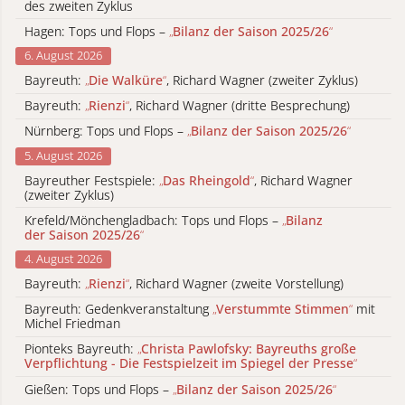
des zweiten Zyklus
Hagen: Tops und Flops –
„
Bilanz der Saison 2025/26
“
6. August 2026
Bayreuth:
„
Die Walküre
“
, Richard Wagner (zweiter Zyklus)
Bayreuth:
„
Rienzi
“
, Richard Wagner (dritte Besprechung)
Nürnberg: Tops und Flops –
„
Bilanz der Saison 2025/26
“
5. August 2026
Bayreuther Festspiele:
„
Das Rheingold
“
, Richard Wagner
(zweiter Zyklus)
Krefeld/Mönchengladbach: Tops und Flops –
„
Bilanz
der Saison 2025/26
“
4. August 2026
Bayreuth:
„
Rienzi
“
, Richard Wagner (zweite Vorstellung)
Bayreuth: Gedenkveranstaltung
„
Verstummte Stimmen
“
mit
Michel Friedman
Pionteks Bayreuth:
„
Christa Pawlofsky: Bayreuths große
Verpflichtung - Die Festspielzeit im Spiegel der Presse
“
Gießen: Tops und Flops –
„
Bilanz der Saison 2025/26
“