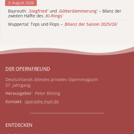
3. August 2026
Bayreuth:
„
Siegfried
“
und
„
Götterdämmerung
“
– Bilanz der
zweiten Hälfte des
„
KI-Rings
“
Wuppertal: Tops und Flops –
„
Bilanz der Saison 2025/26
“
DER OPERNFREUND
Deutschlands ältestes privates
Opernmagazin
57. Jahrgang
Herausgeber
: Peter Bilsing
Kontakt
:
opera@e.mail.de
ENTDECKEN