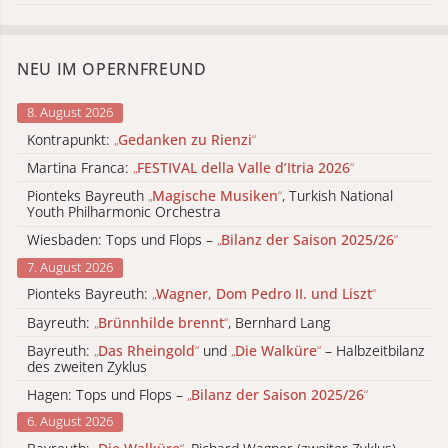
NEU IM OPERNFREUND
8. August 2026
Kontrapunkt:
„
Gedanken zu Rienzi
“
Martina Franca:
„
FESTIVAL della Valle d’Itria 2026
“
Pionteks Bayreuth
„
Magische Musiken
“
, Turkish National
Youth Philharmonic Orchestra
Wiesbaden: Tops und Flops –
„
Bilanz der Saison 2025/26
“
7. August 2026
Pionteks Bayreuth:
„
Wagner, Dom Pedro II. und Liszt
“
Bayreuth:
„
Brünnhilde brennt
“
, Bernhard Lang
Bayreuth:
„
Das Rheingold
“
und
„
Die Walküre
“
– Halbzeitbilanz
des zweiten Zyklus
Hagen: Tops und Flops –
„
Bilanz der Saison 2025/26
“
6. August 2026