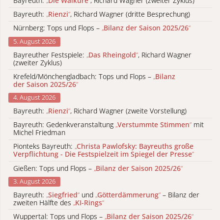
Bayreuth:
„
Die Walküre
“
, Richard Wagner (zweiter Zyklus)
Bayreuth:
„
Rienzi
“
, Richard Wagner (dritte Besprechung)
Nürnberg: Tops und Flops –
„
Bilanz der Saison 2025/26
“
5. August 2026
Bayreuther Festspiele:
„
Das Rheingold
“
, Richard Wagner
(zweiter Zyklus)
Krefeld/Mönchengladbach: Tops und Flops –
„
Bilanz
der Saison 2025/26
“
4. August 2026
Bayreuth:
„
Rienzi
“
, Richard Wagner (zweite Vorstellung)
Bayreuth: Gedenkveranstaltung
„
Verstummte Stimmen
“
mit
Michel Friedman
Pionteks Bayreuth:
„
Christa Pawlofsky: Bayreuths große
Verpflichtung - Die Festspielzeit im Spiegel der Presse
“
Gießen: Tops und Flops –
„
Bilanz der Saison 2025/26
“
3. August 2026
Bayreuth:
„
Siegfried
“
und
„
Götterdämmerung
“
– Bilanz der
zweiten Hälfte des
„
KI-Rings
“
Wuppertal: Tops und Flops –
„
Bilanz der Saison 2025/26
“