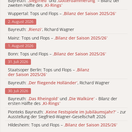
Bayreuth:
„
Siegfried
“
und
„
Götterdämmerung
“
– Bilanz der
zweiten Hälfte des
„
KI-Rings
“
Wuppertal: Tops und Flops –
„
Bilanz der Saison 2025/26
“
2. August 2026
Bayreuth:
„
Rienzi
“
, Richard Wagner
Mainz: Tops und Flops –
„
Bilanz der Saison 2025/26
“
1. August 2026
Bonn: Tops und Flops –
„
Bilanz der Saison 2025/26
“
31. Juli 2026
Staatsoper Berlin: Tops und Flops –
„
Bilanz
der Saison 2025/26
“
Bayreuth:
„
Der fliegende Holländer
“
, Richard Wagner
30. Juli 2026
Bayreuth:
„
Das Rheingold
“
und
„
Die Walküre
“
- Bilanz der
ersten Hälfte des
„
KI-Rings
“
Pionteks Bayreuth:
„
Keine Festspiele im Jubiläumsjahr?
“
- zur
Ausstellung der Siegfried-Wagner-Gesellschaft 2026
Hildesheim: Tops und Flops –
„
Bilanz der Saison 2025/26
“