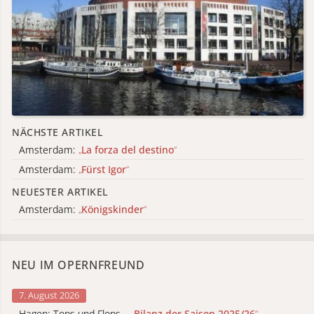
NÄCHSTE ARTIKEL
Amsterdam:
„
La forza del destino
“
Amsterdam:
„
Fürst Igor
“
NEUESTER ARTIKEL
Amsterdam:
„
Königskinder
“
NEU IM OPERNFREUND
7. August 2026
Hagen: Tops und Flops –
„
Bilanz der Saison 2025/26
“