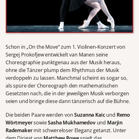
Schon in „On the Move“ zum 1. Violinen-Konzert von
Sergej Prokofjew entwickelt van Manen seine
Choreographie punktgenau aus der Musik heraus,
ohne die Tänzer plump dem Rhythmus der Musik
verdoppeln zu lassen. Manchmal scheint es sogar so,
als spüre der Choreograph den mathematischen
Gesetzten nach, die in der jeweiligen Musik verborgen
seien und bringe diese dann tänzerisch auf die Bühne.
Die beiden Paare werden von
Suzanna Kaic
und
Remo
Wörtmeyer
sowie
Sasha Mukhamedov
und
Marjin
Rademaker
mit schwereloser Eleganz getanzt. Unter
dem Dirigat von
Matthew Rowe
spielt das