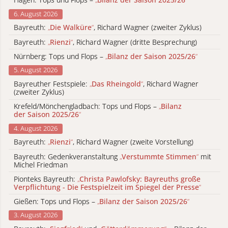
6. August 2026
Bayreuth:
„
Die Walküre
“
, Richard Wagner (zweiter Zyklus)
Bayreuth:
„
Rienzi
“
, Richard Wagner (dritte Besprechung)
Nürnberg: Tops und Flops –
„
Bilanz der Saison 2025/26
“
5. August 2026
Bayreuther Festspiele:
„
Das Rheingold
“
, Richard Wagner
(zweiter Zyklus)
Krefeld/Mönchengladbach: Tops und Flops –
„
Bilanz
der Saison 2025/26
“
4. August 2026
Bayreuth:
„
Rienzi
“
, Richard Wagner (zweite Vorstellung)
Bayreuth: Gedenkveranstaltung
„
Verstummte Stimmen
“
mit
Michel Friedman
Pionteks Bayreuth:
„
Christa Pawlofsky: Bayreuths große
Verpflichtung - Die Festspielzeit im Spiegel der Presse
“
Gießen: Tops und Flops –
„
Bilanz der Saison 2025/26
“
3. August 2026