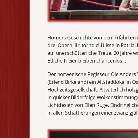
Homers Geschichte von den Irrfahrten 
drei Opern, Il ritorno d‘ Ulisse in Patr
auf unerschütterliche Treue. 20 Jahre w
Etliche Freier bleiben chancenlos…
Der norwegische Regisseur Ole Anders 
(Erlend Birkeland) ein Altstadtlokal in 
Hochzeitsgesellschaft. Altväterlich holz
in quicker Bilderfolge Wolkenstimmung
Lichtdesign von Ellen Ruge. Eindringlich
in allen Schattierungen einer zwanzigj