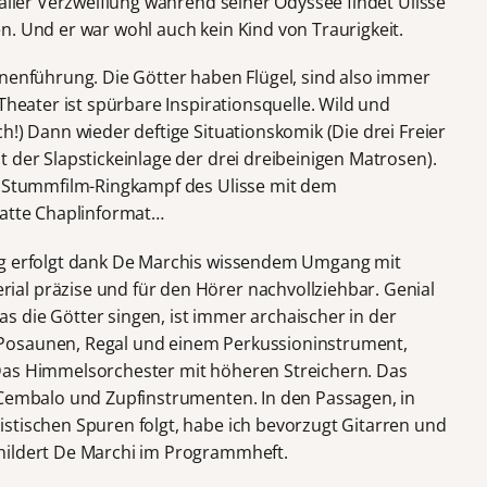
 aller Verzweiflung während seiner Odyssee findet Ulisse
n. Und er war wohl auch kein Kind von Traurigkeit.
onenführung. Die Götter haben Flügel, sind also immer
Theater ist spürbare Inspirationsquelle. Wild und
h!) Dann wieder deftige Situationskomik (Die drei Freier
 der Slapstickeinlage der drei dreibeinigen Matrosen).
er Stummfilm-Ringkampf des Ulisse mit dem
hatte Chaplinformat…
ng erfolgt dank De Marchis wissendem Umgang mit
al präzise und für den Hörer nachvollziehbar. Genial
 die Götter singen, ist immer archaischer in der
Posaunen, Regal und einem Perkussioninstrument,
Das Himmelsorchester mit höheren Streichern. Das
 Cembalo und Zupfinstrumenten. In den Passagen, in
stischen Spuren folgt, habe ich bevorzugt Gitarren und
hildert De Marchi im Programmheft.