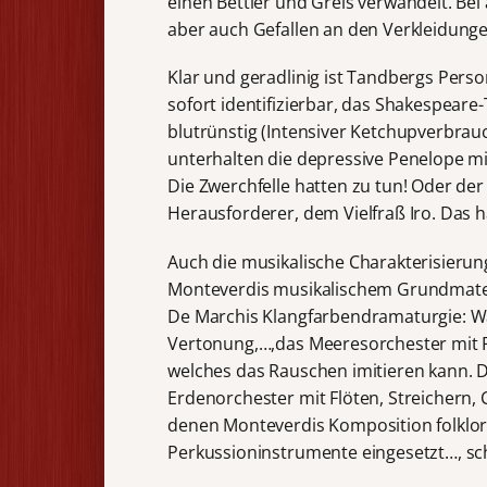
einen Bettler und Greis verwandelt. Bei
aber auch Gefallen an den Verkleidunge
Klar und geradlinig ist Tandbergs Pers
sofort identifizierbar, das Shakespeare-
blutrünstig (Intensiver Ketchupverbrauc
unterhalten die depressive Penelope mit
Die Zwerchfelle hatten zu tun! Oder d
Herausforderer, dem Vielfraß Iro. Das 
Auch die musikalische Charakterisieru
Monteverdis musikalischem Grundmateri
De Marchis Klangfarbendramaturgie: Was
Vertonung,…,das Meeresorchester mit 
welches das Rauschen imitieren kann. 
Erdenorchester mit Flöten, Streichern,
denen Monteverdis Komposition folklori
Perkussioninstrumente eingesetzt…, sc