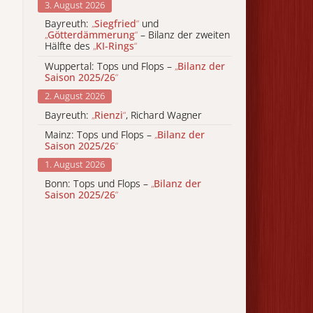
3. August 2026
Bayreuth:
„
Siegfried
“
und
„
Götterdämmerung
“
– Bilanz der zweiten
Hälfte des
„
KI-Rings
“
Wuppertal: Tops und Flops –
„
Bilanz der
Saison 2025/26
“
2. August 2026
Bayreuth:
„
Rienzi
“
, Richard Wagner
Mainz: Tops und Flops –
„
Bilanz der
Saison 2025/26
“
1. August 2026
Bonn: Tops und Flops –
„
Bilanz der
Saison 2025/26
“