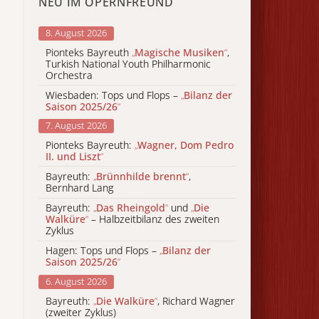
NEU IM OPERNFREUND
8. August 2026
Pionteks Bayreuth
„
Magische Musiken
“
,
Turkish National Youth Philharmonic
Orchestra
Wiesbaden: Tops und Flops –
„
Bilanz der
Saison 2025/26
“
7. August 2026
Pionteks Bayreuth:
„
Wagner, Dom Pedro
II. und Liszt
“
Bayreuth:
„
Brünnhilde brennt
“
,
Bernhard Lang
Bayreuth:
„
Das Rheingold
“
und
„
Die
Walküre
“
– Halbzeitbilanz des zweiten
Zyklus
Hagen: Tops und Flops –
„
Bilanz der
Saison 2025/26
“
6. August 2026
Bayreuth:
„
Die Walküre
“
, Richard Wagner
(zweiter Zyklus)