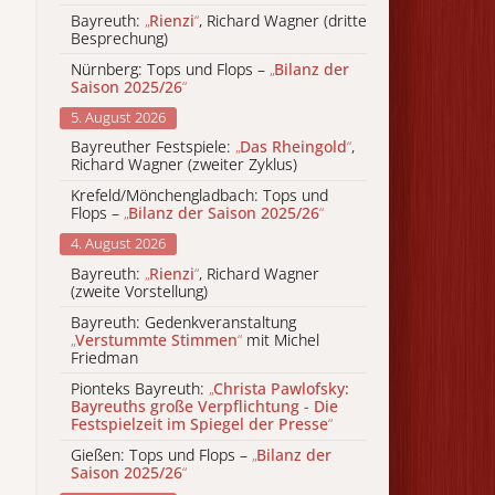
Bayreuth:
„
Rienzi
“
, Richard Wagner (dritte
Besprechung)
Nürnberg: Tops und Flops –
„
Bilanz der
Saison 2025/26
“
5. August 2026
Bayreuther Festspiele:
„
Das Rheingold
“
,
Richard Wagner (zweiter Zyklus)
Krefeld/Mönchengladbach: Tops und
Flops –
„
Bilanz der Saison 2025/26
“
4. August 2026
Bayreuth:
„
Rienzi
“
, Richard Wagner
(zweite Vorstellung)
Bayreuth: Gedenkveranstaltung
„
Verstummte Stimmen
“
mit Michel
Friedman
Pionteks Bayreuth:
„
Christa Pawlofsky:
Bayreuths große Verpflichtung - Die
Festspielzeit im Spiegel der Presse
“
Gießen: Tops und Flops –
„
Bilanz der
Saison 2025/26
“