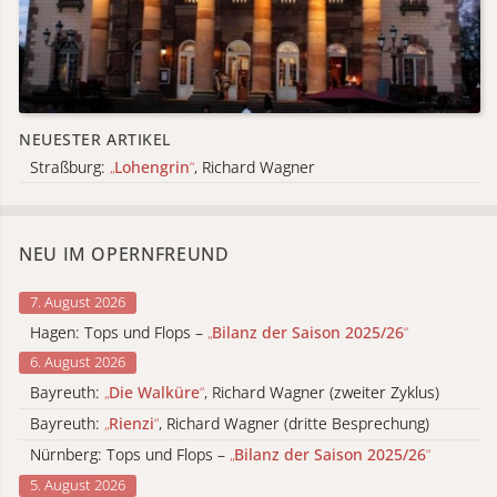
NEUESTER ARTIKEL
Straßburg:
„
Lohengrin
“
, Richard Wagner
NEU IM OPERNFREUND
7. August 2026
Hagen: Tops und Flops –
„
Bilanz der Saison 2025/26
“
6. August 2026
Bayreuth:
„
Die Walküre
“
, Richard Wagner (zweiter Zyklus)
Bayreuth:
„
Rienzi
“
, Richard Wagner (dritte Besprechung)
Nürnberg: Tops und Flops –
„
Bilanz der Saison 2025/26
“
5. August 2026