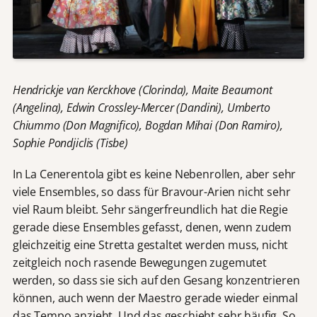
Hendrickje van Kerckhove (Clorinda),
Maite Beaumont
(Angelina), Edwin Crossley-Mercer (Dandini),
Umberto
Chiummo (Don Magnifico),
Bogdan Mihai (Don Ramiro),
Sophie Pondjiclis (Tisbe)
In La Cenerentola gibt es keine Nebenrollen, aber sehr
viele Ensembles, so dass für Bravour-Arien nicht sehr
viel Raum bleibt. Sehr sängerfreundlich hat die Regie
gerade diese Ensembles gefasst, denen, wenn zudem
gleichzeitig eine Stretta gestaltet werden muss, nicht
zeitgleich noch rasende Bewegungen zugemutet
werden, so dass sie sich auf den Gesang konzentrieren
können, auch wenn der Maestro gerade wieder einmal
das Tempo anzieht. Und das geschieht sehr häufig. So