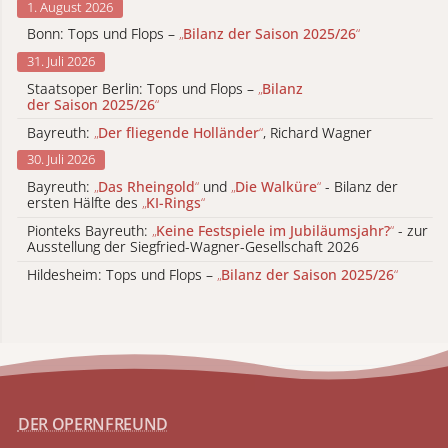
1. August 2026
Bonn: Tops und Flops –
„
Bilanz der Saison 2025/26
“
31. Juli 2026
Staatsoper Berlin: Tops und Flops –
„
Bilanz
der Saison 2025/26
“
Bayreuth:
„
Der fliegende Holländer
“
, Richard Wagner
30. Juli 2026
Bayreuth:
„
Das Rheingold
“
und
„
Die Walküre
“
- Bilanz der
ersten Hälfte des
„
KI-Rings
“
Pionteks Bayreuth:
„
Keine Festspiele im Jubiläumsjahr?
“
- zur
Ausstellung der Siegfried-Wagner-Gesellschaft 2026
Hildesheim: Tops und Flops –
„
Bilanz der Saison 2025/26
“
DER OPERNFREUND