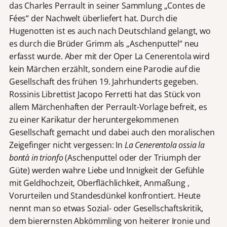
das Charles Perrault in seiner Sammlung „Contes de
Fées“ der Nachwelt überliefert hat. Durch die
Hugenotten ist es auch nach Deutschland gelangt, wo
es durch die Brüder Grimm als „Aschenputtel“ neu
erfasst wurde. Aber mit der Oper La Cenerentola wird
kein Märchen erzählt, sondern eine Parodie auf die
Gesellschaft des frühen 19. Jahrhunderts gegeben.
Rossinis Librettist Jacopo Ferretti hat das Stück von
allem Märchenhaften der Perrault-Vorlage befreit, es
zu einer Karikatur der heruntergekommenen
Gesellschaft gemacht und dabei auch den moralischen
Zeigefinger nicht vergessen: In
La
Cenerentola ossia la
bontà in trionfo
(Aschenputtel oder der Triumph der
Güte) werden wahre Liebe und Innigkeit der Gefühle
mit Geldhochzeit, Oberflächlichkeit, Anmaßung ,
Vorurteilen und Standesdünkel konfrontiert. Heute
nennt man so etwas Sozial- oder Gesellschaftskritik,
dem bierernsten Abkömmling von heiterer Ironie und