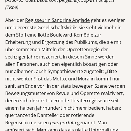
(Alidoro), Maite Beaumont (Angelina), Sophie Pondjiclis
(Tisbe)
Aber der
Regisseurin Sandrine Anglade
geht es weniger
um bierernste Gesellschaftskritik, sie sieht vielmehr in
dem Stoff eine flotte Boulevard-Komödie zur
Erheiterung und Ergötzung des Publikums, die sie mit
überkommenen Mitteln der Operettenregie der
sechziger Jahre inszeniert. In diesem Sinne werden
allen Personen, auch den eigentlich bösartigen oder
nur albernen, auch Sympathiewerte zugeteilt: „Bitte
nicht wehtun!“ ist das Motto, und Moralin kommt nur
sanft am Ende vor. In der stets bewegten Szene werden
Bewegungsmuster von Revue und Operette reaktiviert,
denen sich dekonstruierende Theaterregisseure seit
einem halben Jahrhundert nicht mehr bedient haben:
quertanzende Darsteller oder rotierende
Regenschirme seien
pars pro toto
genannt. Man
amüsiert sich. Man kann das als platte Unterhaltung