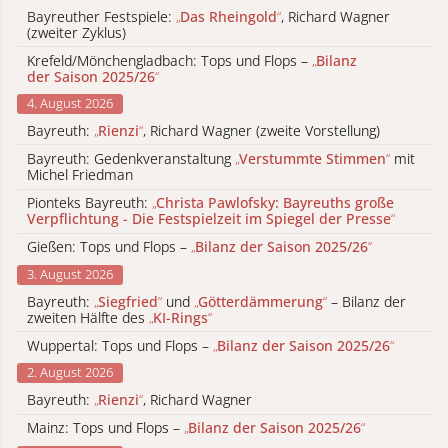
Bayreuther Festspiele:
„
Das Rheingold
“
, Richard Wagner
(zweiter Zyklus)
Krefeld/Mönchengladbach: Tops und Flops –
„
Bilanz
der Saison 2025/26
“
4. August 2026
Bayreuth:
„
Rienzi
“
, Richard Wagner (zweite Vorstellung)
Bayreuth: Gedenkveranstaltung
„
Verstummte Stimmen
“
mit
Michel Friedman
Pionteks Bayreuth:
„
Christa Pawlofsky: Bayreuths große
Verpflichtung - Die Festspielzeit im Spiegel der Presse
“
Gießen: Tops und Flops –
„
Bilanz der Saison 2025/26
“
3. August 2026
Bayreuth:
„
Siegfried
“
und
„
Götterdämmerung
“
– Bilanz der
zweiten Hälfte des
„
KI-Rings
“
Wuppertal: Tops und Flops –
„
Bilanz der Saison 2025/26
“
2. August 2026
Bayreuth:
„
Rienzi
“
, Richard Wagner
Mainz: Tops und Flops –
„
Bilanz der Saison 2025/26
“