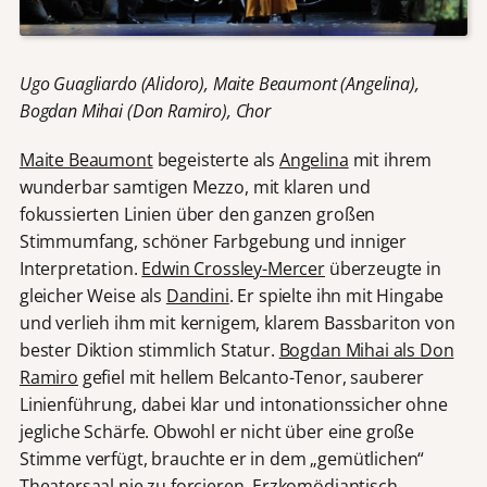
Ugo Guagliardo (Alidoro),
Maite Beaumont (Angelina),
Bogdan Mihai (Don Ramiro),
Chor
Maite Beaumont
begeisterte als
Angelina
mit ihrem
wunderbar samtigen Mezzo, mit klaren und
fokussierten Linien über den ganzen großen
Stimmumfang, schöner Farbgebung und inniger
Interpretation.
Edwin Crossley-Mercer
überzeugte in
gleicher Weise als
Dandini
. Er spielte ihn mit Hingabe
und verlieh ihm mit kernigem, klarem Bassbariton von
bester Diktion stimmlich Statur.
Bogdan Mihai als Don
Ramiro
gefiel mit hellem Belcanto-Tenor, sauberer
Linienführung, dabei klar und intonationssicher ohne
jegliche Schärfe. Obwohl er nicht über eine große
Stimme verfügt, brauchte er in dem „gemütlichen“
Theatersaal nie zu forcieren. Erzkomödiantisch