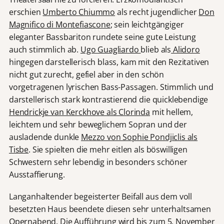
erschien
Umberto Chiummo
als recht jugendlicher
Don
Magnifico di Montefiascone
; sein leichtgängiger
eleganter Bassbariton rundete seine gute Leistung
auch stimmlich ab.
Ugo Guagliardo
blieb als
Alidoro
hingegen darstellerisch blass, kam mit den Rezitativen
nicht gut zurecht, gefiel aber in den schön
vorgetragenen lyrischen Bass-Passagen. Stimmlich und
darstellerisch stark kontrastierend die quicklebendige
Hendrickje van Kerckhove als Clorinda
mit hellem,
leichtem und sehr beweglichem Sopran und der
ausladende dunkle
Mezzo von Sophie Pondjiclis als
Tisbe
. Sie spielten die mehr eitlen als böswilligen
Schwestern sehr lebendig in besonders schöner
Ausstaffierung.
Langanhaltender begeisterter Beifall aus dem voll
besetzten Haus beendete diesen sehr unterhaltsamen
Opernabend. Die Aufführung wird bis zum 5. November