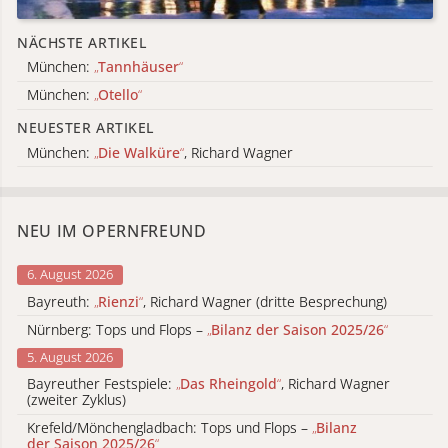
NÄCHSTE ARTIKEL
München:
„
Tannhäuser
“
München:
„
Otello
“
NEUESTER ARTIKEL
München:
„
Die Walküre
“
, Richard Wagner
NEU IM OPERNFREUND
6. August 2026
Bayreuth:
„
Rienzi
“
, Richard Wagner (dritte Besprechung)
Nürnberg: Tops und Flops –
„
Bilanz der Saison 2025/26
“
5. August 2026
Bayreuther Festspiele:
„
Das Rheingold
“
, Richard Wagner
(zweiter Zyklus)
Krefeld/Mönchengladbach: Tops und Flops –
„
Bilanz
der Saison 2025/26
“