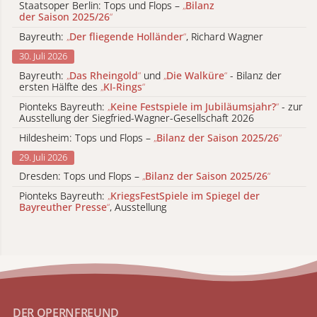
Staatsoper Berlin: Tops und Flops –
„
Bilanz
der Saison 2025/26
“
Bayreuth:
„
Der fliegende Holländer
“
, Richard Wagner
30. Juli 2026
Bayreuth:
„
Das Rheingold
“
und
„
Die Walküre
“
- Bilanz der
ersten Hälfte des
„
KI-Rings
“
Pionteks Bayreuth:
„
Keine Festspiele im Jubiläumsjahr?
“
- zur
Ausstellung der Siegfried-Wagner-Gesellschaft 2026
Hildesheim: Tops und Flops –
„
Bilanz der Saison 2025/26
“
29. Juli 2026
Dresden: Tops und Flops –
„
Bilanz der Saison 2025/26
“
Pionteks Bayreuth:
„
KriegsFestSpiele im Spiegel der
Bayreuther Presse
“
, Ausstellung
DER OPERNFREUND