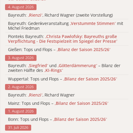
4. August 2026
Bayreuth:
„
Rienzi
“
, Richard Wagner (zweite Vorstellung)
Bayreuth: Gedenkveranstaltung
„
Verstummte Stimmen
“
mit
Michel Friedman
Pionteks Bayreuth:
„
Christa Pawlofsky: Bayreuths große
Verpflichtung - Die Festspielzeit im Spiegel der Presse
“
Gießen: Tops und Flops –
„
Bilanz der Saison 2025/26
“
3. August 2026
Bayreuth:
„
Siegfried
“
und
„
Götterdämmerung
“
– Bilanz der
zweiten Hälfte des
„
KI-Rings
“
Wuppertal: Tops und Flops –
„
Bilanz der Saison 2025/26
“
2. August 2026
Bayreuth:
„
Rienzi
“
, Richard Wagner
Mainz: Tops und Flops –
„
Bilanz der Saison 2025/26
“
1. August 2026
Bonn: Tops und Flops –
„
Bilanz der Saison 2025/26
“
31. Juli 2026