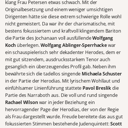
klang Frau Petersen etwas schwach. Mit der
Originalbesetzung und einem weniger umsichtigen
Dirigenten hätte sie diese extrem schwierige Rolle wohl
nicht gemeistert. Da war ihr der charismatische, mit
bestens fokussiertem und kraftvoll klingendem Bariton
die Partie des Jochanaan voll ausfüllende
Wolfgang
Koch
überlegen.
Wolfgang Ablinger-Sperrhacke
war
ein schauspielerisch sehr dekadenter Herodes, dem er
mit gut sitzendem, ausdrucksstarkem Tenor auch
gesanglich ein überzeugendes Profil gab. Neben ihm
bewährte sich die tadellos singende
Michaela Schuster
in der Partie der Herodias. Mit lyrischem Wohllaut und
einfühlsamer Linienführung stattete
Pavol Breslik
die
Partie des Narraboth aus. Die voll und rund singende
Rachael Wilson
war in jeder Beziehung ein
hervorragender Page der Herodias, der von der Regie
als Frau dargestellt wurde. Freude bereitete das aus gut
fokussierten Stimmen bestehende Judenquintett:
Scott