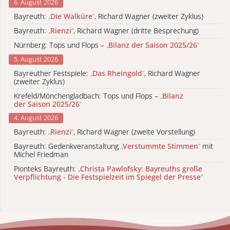
6. August 2026
Bayreuth:
„
Die Walküre
“
, Richard Wagner (zweiter Zyklus)
Bayreuth:
„
Rienzi
“
, Richard Wagner (dritte Besprechung)
Nürnberg: Tops und Flops –
„
Bilanz der Saison 2025/26
“
5. August 2026
Bayreuther Festspiele:
„
Das Rheingold
“
, Richard Wagner
(zweiter Zyklus)
Krefeld/Mönchengladbach: Tops und Flops –
„
Bilanz
der Saison 2025/26
“
4. August 2026
Bayreuth:
„
Rienzi
“
, Richard Wagner (zweite Vorstellung)
Bayreuth: Gedenkveranstaltung
„
Verstummte Stimmen
“
mit
Michel Friedman
Pionteks Bayreuth:
„
Christa Pawlofsky: Bayreuths große
Verpflichtung - Die Festspielzeit im Spiegel der Presse
“