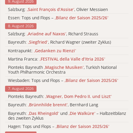
9. August 2026
Salzburg:
„
Saint François d’Assise
“
, Olivier Messiaen
Essen: Tops und Flops –
„
Bilanz der Saison 2025/26
“
8. August 2026
Salzburg:
„
Ariadne auf Naxos
“
, Richard Strauss
Bayreuth:
„
Siegfried
“
, Richard Wagner (zweiter Zyklus)
Kontrapunkt:
„
Gedanken zu Rienzi
“
Martina Franca:
„
FESTIVAL della Valle d’Itria 2026
“
Pionteks Bayreuth
„
Magische Musiken
“
, Turkish National
Youth Philharmonic Orchestra
Wiesbaden: Tops und Flops –
„
Bilanz der Saison 2025/26
“
7. August 2026
Pionteks Bayreuth:
„
Wagner, Dom Pedro II. und Liszt
“
Bayreuth:
„
Brünnhilde brennt
“
, Bernhard Lang
Bayreuth:
„
Das Rheingold
“
und
„
Die Walküre
“
– Halbzeitbilanz
des zweiten Zyklus
Hagen: Tops und Flops –
„
Bilanz der Saison 2025/26
“