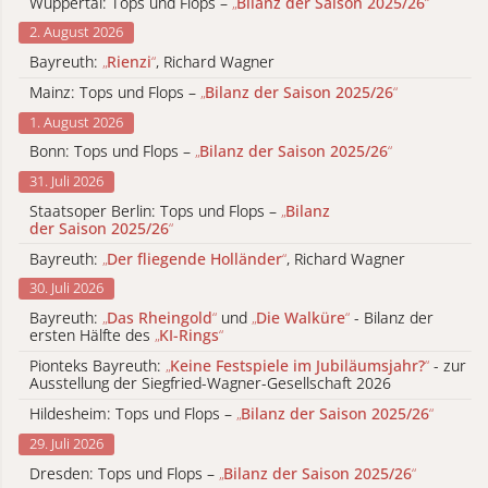
Wuppertal: Tops und Flops –
„
Bilanz der Saison 2025/26
“
2. August 2026
Bayreuth:
„
Rienzi
“
, Richard Wagner
Mainz: Tops und Flops –
„
Bilanz der Saison 2025/26
“
1. August 2026
Bonn: Tops und Flops –
„
Bilanz der Saison 2025/26
“
31. Juli 2026
Staatsoper Berlin: Tops und Flops –
„
Bilanz
der Saison 2025/26
“
Bayreuth:
„
Der fliegende Holländer
“
, Richard Wagner
30. Juli 2026
Bayreuth:
„
Das Rheingold
“
und
„
Die Walküre
“
- Bilanz der
ersten Hälfte des
„
KI-Rings
“
Pionteks Bayreuth:
„
Keine Festspiele im Jubiläumsjahr?
“
- zur
Ausstellung der Siegfried-Wagner-Gesellschaft 2026
Hildesheim: Tops und Flops –
„
Bilanz der Saison 2025/26
“
29. Juli 2026
Dresden: Tops und Flops –
„
Bilanz der Saison 2025/26
“