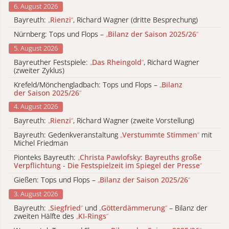
6. August 2026
Bayreuth:
„
Rienzi
“
, Richard Wagner (dritte Besprechung)
Nürnberg: Tops und Flops –
„
Bilanz der Saison 2025/26
“
5. August 2026
Bayreuther Festspiele:
„
Das Rheingold
“
, Richard Wagner
(zweiter Zyklus)
Krefeld/Mönchengladbach: Tops und Flops –
„
Bilanz
der Saison 2025/26
“
4. August 2026
Bayreuth:
„
Rienzi
“
, Richard Wagner (zweite Vorstellung)
Bayreuth: Gedenkveranstaltung
„
Verstummte Stimmen
“
mit
Michel Friedman
Pionteks Bayreuth:
„
Christa Pawlofsky: Bayreuths große
Verpflichtung - Die Festspielzeit im Spiegel der Presse
“
Gießen: Tops und Flops –
„
Bilanz der Saison 2025/26
“
3. August 2026
Bayreuth:
„
Siegfried
“
und
„
Götterdämmerung
“
– Bilanz der
zweiten Hälfte des
„
KI-Rings
“