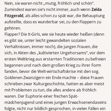
Nein, sie waren nicht „mutig, fröhlich und schön“.
Zumindest waren sie‘s nicht immer, auch wenn
Zelda
Fitzgerald
, als alles schon zu spät war, die Behauptung
aufstellte, dass es wunderbar sei, zu den Flappern zu
gehören.
Flapper? Die It-Girls, wie sie heute wieder heißen (denn
es gibt sie, unter leicht gewandelten sozialen
Verhältnissen, immer noch), die jungen Frauen, die
sich, in Akten des „kultivierten Ungehorsams“, vor dem
ersten Weltkrieg aus erstarrten Traditionen zu befreien
begannen und nach dem großen Krieg zu ihrer Form
fanden, bevor die Welt-wirtschaftskrise mit den sog.
Goldenen Zwanzigern ein Ende machte – diese Frauen
schrieben zwar Kulturgeschichte, hatten es aber meist
mit Problemen zu tun, die alles andere als fröhlich
waren. Der Euphorie einer frechen Spät-
mädchenjugend und eines jungen Erwachsenendaseins
folgte, nicht nur bildlich gesprochen, in vielen Fällen ein