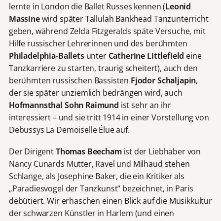
lernte in London die Ballet Russes kennen (
Leonid
Massine
wird später Tallulah Bankhead Tanzunterricht
geben, während Zelda Fitzgeralds späte Versuche, mit
Hilfe russischer Lehrerinnen und des berühmten
Philadelphia-Ballets
unter
Catherine Littlefield
eine
Tanzkarriere zu starten, traurig scheitert), auch den
berühmten russischen Bassisten
Fjodor Schaljapin
,
der sie später unziemlich bedrängen wird, auch
Hofmannsthal Sohn Raimund
ist sehr an ihr
interessiert – und sie tritt 1914 in einer Vorstellung von
Debussys La Demoiselle Élue auf.
Der Dirigent
Thomas Beecham
ist der Liebhaber von
Nancy Cunards Mutter, Ravel und Milhaud stehen
Schlange, als Josephine Baker, die ein Kritiker als
„Paradiesvogel der Tanzkunst“ bezeichnet, in Paris
debütiert. Wir erhaschen einen Blick auf die Musikkultur
der schwarzen Künstler in Harlem (und einen