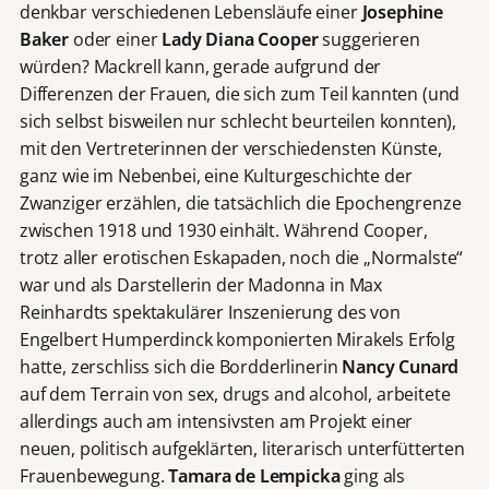
denkbar verschiedenen Lebensläufe einer
Josephine
Baker
oder einer
Lady Diana Cooper
suggerieren
würden? Mackrell kann, gerade aufgrund der
Differenzen der Frauen, die sich zum Teil kannten (und
sich selbst bisweilen nur schlecht beurteilen konnten),
mit den Vertreterinnen der verschiedensten Künste,
ganz wie im Nebenbei, eine Kulturgeschichte der
Zwanziger erzählen, die tatsächlich die Epochengrenze
zwischen 1918 und 1930 einhält. Während Cooper,
trotz aller erotischen Eskapaden, noch die „Normalste“
war und als Darstellerin der Madonna in Max
Reinhardts spektakulärer Inszenierung des von
Engelbert Humperdinck komponierten Mirakels Erfolg
hatte, zerschliss sich die Bordderlinerin
Nancy Cunard
auf dem Terrain von sex, drugs and alcohol, arbeitete
allerdings auch am intensivsten am Projekt einer
neuen, politisch aufgeklärten, literarisch unterfütterten
Frauenbewegung.
Tamara de Lempicka
ging als