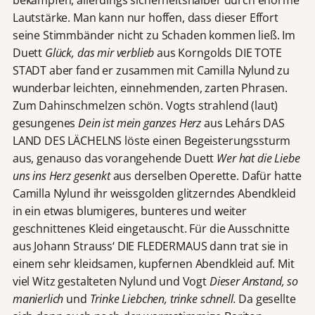
bekämpfen, allerdings sicherheitshalber durch enorme
Lautstärke. Man kann nur hoffen, dass dieser Effort
seine Stimmbänder nicht zu Schaden kommen ließ. Im
Duett
Glück, das mir verblieb
aus Korngolds DIE TOTE
STADT aber fand er zusammen mit Camilla Nylund zu
wunderbar leichten, einnehmenden, zarten Phrasen.
Zum Dahinschmelzen schön. Vogts strahlend (laut)
gesungenes
Dein ist mein ganzes Herz
aus Lehárs DAS
LAND DES LÄCHELNS löste einen Begeisterungssturm
aus, genauso das vorangehende Duett
Wer hat die Liebe
uns ins Herz gesenkt
aus derselben Operette. Dafür hatte
Camilla Nylund ihr weissgolden glitzerndes Abendkleid
in ein etwas blumigeres, bunteres und weiter
geschnittenes Kleid eingetauscht. Für die Ausschnitte
aus Johann Strauss‘ DIE FLEDERMAUS dann trat sie in
einem sehr kleidsamen, kupfernen Abendkleid auf. Mit
viel Witz gestalteten Nylund und Vogt
Dieser Anstand, so
manierlich
und
Trinke Liebchen, trinke schnell.
Da gesellte