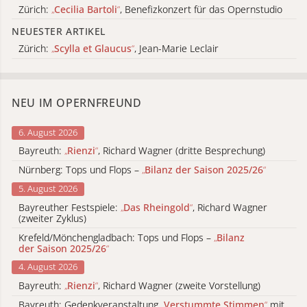
Zürich:
„
Cecilia Bartoli
“
, Benefizkonzert für das Opernstudio
NEUESTER ARTIKEL
Zürich:
„
Scylla et Glaucus
“
, Jean-Marie Leclair
NEU IM OPERNFREUND
6. August 2026
Bayreuth:
„
Rienzi
“
, Richard Wagner (dritte Besprechung)
Nürnberg: Tops und Flops –
„
Bilanz der Saison 2025/26
“
5. August 2026
Bayreuther Festspiele:
„
Das Rheingold
“
, Richard Wagner
(zweiter Zyklus)
Krefeld/Mönchengladbach: Tops und Flops –
„
Bilanz
der Saison 2025/26
“
4. August 2026
Bayreuth:
„
Rienzi
“
, Richard Wagner (zweite Vorstellung)
Bayreuth: Gedenkveranstaltung
„
Verstummte Stimmen
“
mit