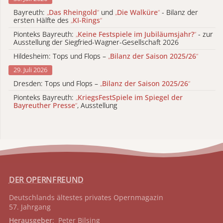
Bayreuth:
„
Das Rheingold
“
und
„
Die Walküre
“
- Bilanz der
ersten Hälfte des
„
KI-Rings
“
Pionteks Bayreuth:
„
Keine Festspiele im Jubiläumsjahr?
“
- zur
Ausstellung der Siegfried-Wagner-Gesellschaft 2026
Hildesheim: Tops und Flops –
„
Bilanz der Saison 2025/26
“
29. Juli 2026
Dresden: Tops und Flops –
„
Bilanz der Saison 2025/26
“
Pionteks Bayreuth:
„
KriegsFestSpiele im Spiegel der
Bayreuther Presse
“
, Ausstellung
DER OPERNFREUND
Deutschlands ältestes privates
Opernmagazin
57. Jahrgang
Herausgeber
: Peter Bilsing