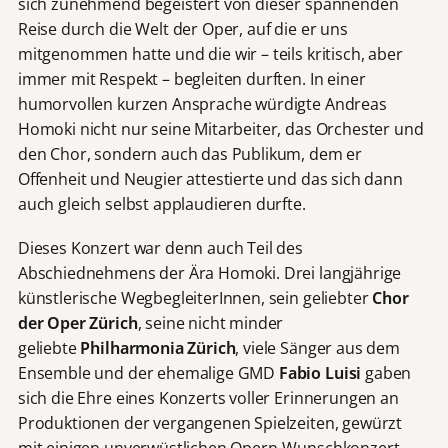
sich zunehmend begeistert von dieser spannenden
Reise durch die Welt der Oper, auf die er uns
mitgenommen hatte und die wir – teils kritisch, aber
immer mit Respekt – begleiten durften. In einer
humorvollen kurzen Ansprache würdigte Andreas
Homoki nicht nur seine Mitarbeiter, das Orchester und
den Chor, sondern auch das Publikum, dem er
Offenheit und Neugier attestierte und das sich dann
auch gleich selbst applaudieren durfte.
Dieses Konzert war denn auch Teil des
Abschiednehmens der Ära Homoki. Drei langjährige
künstlerische WegbegleiterInnen, sein geliebter
Chor
der Oper Zürich
, seine nicht minder
geliebte
Philharmonia Zürich
, viele Sänger aus dem
Ensemble und der ehemalige GMD
Fabio Luisi
gaben
sich die Ehre eines Konzerts voller Erinnerungen an
Produktionen der vergangenen Spielzeiten, gewürzt
mit einigen unverwüstlichen Opern-Wunschkonzert-