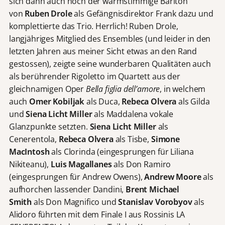
sich dann auch noch der warmstimmige Bariton
von
Ruben Drole
als Gefängnisdirektor Frank dazu und
komplettierte das Trio. Herrlich! Ruben Drole,
langjähriges Mitglied des Ensembles (und leider in den
letzten Jahren aus meiner Sicht etwas an den Rand
gestossen), zeigte seine wunderbaren Qualitäten auch
als berührender Rigoletto im Quartett aus der
gleichnamigen Oper
Bella figlia dell’amore
, in welchem
auch
Omer Kobiljak
als Duca,
Rebeca Olvera
als Gilda
und
Siena Licht Miller
als Maddalena vokale
Glanzpunkte setzten.
Siena Licht Miller
als
Cenerentola,
Rebeca Olvera
als Tisbe,
Simone
MacIntosh
als Clorinda (eingesprungen für Liliana
Nikiteanu),
Luis Magallanes
als Don Ramiro
(eingesprungen für Andrew Owens),
Andrew Moore
als
aufhorchen lassender Dandini,
Brent Michael
Smith
als Don Magnifico und
Stanislav Vorobyov
als
Alidoro führten mit dem Finale I aus Rossinis LA