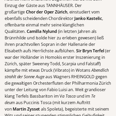
Einzug der Gäste aus TANNHÄUSER. Der
großartige
Chor der Oper Zürich
, einstudiert vom
ebenfalls scheidenden Chordirektor
Janko Kastelic
,
offenbarte einmal mehr seine klanglichen
Qualitäten.
Camilla Nylund
(in letzten Jahren als
Brünnhilde und Isolde hier zu erleben gewesen) ließ
ihren prachtvollen Sopran in der Hallenarie der
Elisabeth aufs Herrlichste aufblühen.
Sir Bryn Terfel
(er
war der Holländer in Homokis erster Inszenierung in
Zürich, später Sweeney Todd, Scarpia und Falstaff)
kämpfte mit etwas Druck (Vibrato) in Wotans
Abendlich
strahlt der Sonne Auge
aus Wagners RHEINGOLD gegen
die gewaltigen Orchesterfluten der Philharmonia Zürich
unter der Leitung von Fabio Luisi an. Weit grandioser
klang Terfels Bassbariton im V
a Tosca
und im
Te
deum
aus Puccinis Tosca (mit kurzem Auftritt
von
Martin Zysset
als Spoleta), begeisterte mit seinem
Witz und seiner stupenden stimmlichen Geläufigkeit