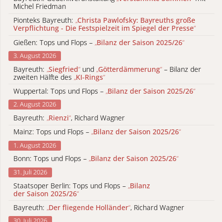
Michel Friedman
Pionteks Bayreuth:
„
Christa Pawlofsky: Bayreuths große
Verpflichtung - Die Festspielzeit im Spiegel der Presse
“
Gießen: Tops und Flops –
„
Bilanz der Saison 2025/26
“
3. August 2026
Bayreuth:
„
Siegfried
“
und
„
Götterdämmerung
“
– Bilanz der
zweiten Hälfte des
„
KI-Rings
“
Wuppertal: Tops und Flops –
„
Bilanz der Saison 2025/26
“
2. August 2026
Bayreuth:
„
Rienzi
“
, Richard Wagner
Mainz: Tops und Flops –
„
Bilanz der Saison 2025/26
“
1. August 2026
Bonn: Tops und Flops –
„
Bilanz der Saison 2025/26
“
31. Juli 2026
Staatsoper Berlin: Tops und Flops –
„
Bilanz
der Saison 2025/26
“
Bayreuth:
„
Der fliegende Holländer
“
, Richard Wagner
30. Juli 2026