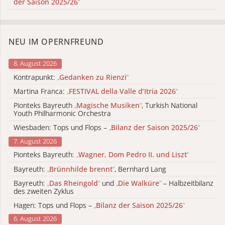
der Saison 2025/26
“
NEU IM OPERNFREUND
8. August 2026
Kontrapunkt:
„
Gedanken zu Rienzi
“
Martina Franca:
„
FESTIVAL della Valle d’Itria 2026
“
Pionteks Bayreuth
„
Magische Musiken
“
, Turkish National
Youth Philharmonic Orchestra
Wiesbaden: Tops und Flops –
„
Bilanz der Saison 2025/26
“
7. August 2026
Pionteks Bayreuth:
„
Wagner, Dom Pedro II. und Liszt
“
Bayreuth:
„
Brünnhilde brennt
“
, Bernhard Lang
Bayreuth:
„
Das Rheingold
“
und
„
Die Walküre
“
– Halbzeitbilanz
des zweiten Zyklus
Hagen: Tops und Flops –
„
Bilanz der Saison 2025/26
“
6. August 2026