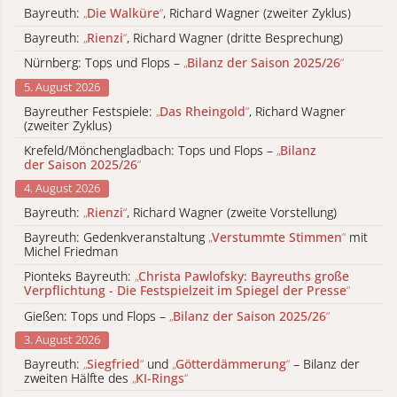
Bayreuth:
„
Die Walküre
“
, Richard Wagner (zweiter Zyklus)
Bayreuth:
„
Rienzi
“
, Richard Wagner (dritte Besprechung)
Nürnberg: Tops und Flops –
„
Bilanz der Saison 2025/26
“
5. August 2026
Bayreuther Festspiele:
„
Das Rheingold
“
, Richard Wagner
(zweiter Zyklus)
Krefeld/Mönchengladbach: Tops und Flops –
„
Bilanz
der Saison 2025/26
“
4. August 2026
Bayreuth:
„
Rienzi
“
, Richard Wagner (zweite Vorstellung)
Bayreuth: Gedenkveranstaltung
„
Verstummte Stimmen
“
mit
Michel Friedman
Pionteks Bayreuth:
„
Christa Pawlofsky: Bayreuths große
Verpflichtung - Die Festspielzeit im Spiegel der Presse
“
Gießen: Tops und Flops –
„
Bilanz der Saison 2025/26
“
3. August 2026
Bayreuth:
„
Siegfried
“
und
„
Götterdämmerung
“
– Bilanz der
zweiten Hälfte des
„
KI-Rings
“