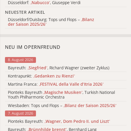
Düsseldorf:
„
Nabucco
“
, Giuseppe Verdi
NEUESTER ARTIKEL
Düsseldorf/Duisburg: Tops und Flops –
„
Bilanz
der Saison 2025/26
“
NEU IM OPERNFREUND
8. August 2026
Bayreuth:
„
Siegfried
“
, Richard Wagner (zweiter Zyklus)
Kontrapunkt:
„
Gedanken zu Rienzi
“
Martina Franca:
„
FESTIVAL della Valle d’Itria 2026
“
Pionteks Bayreuth
„
Magische Musiken
“
, Turkish National
Youth Philharmonic Orchestra
Wiesbaden: Tops und Flops –
„
Bilanz der Saison 2025/26
“
7. August 2026
Pionteks Bayreuth:
„
Wagner, Dom Pedro II. und Liszt
“
Bayreuth:
„
Brünnhilde brennt
“
, Bernhard Lang