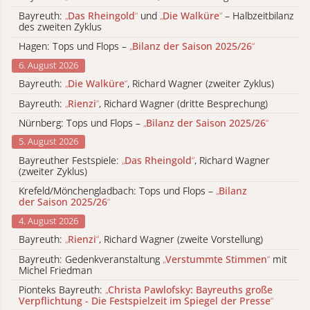
Bayreuth:
„
Das Rheingold
“
und
„
Die Walküre
“
– Halbzeitbilanz
des zweiten Zyklus
Hagen: Tops und Flops –
„
Bilanz der Saison 2025/26
“
6. August 2026
Bayreuth:
„
Die Walküre
“
, Richard Wagner (zweiter Zyklus)
Bayreuth:
„
Rienzi
“
, Richard Wagner (dritte Besprechung)
Nürnberg: Tops und Flops –
„
Bilanz der Saison 2025/26
“
5. August 2026
Bayreuther Festspiele:
„
Das Rheingold
“
, Richard Wagner
(zweiter Zyklus)
Krefeld/Mönchengladbach: Tops und Flops –
„
Bilanz
der Saison 2025/26
“
4. August 2026
Bayreuth:
„
Rienzi
“
, Richard Wagner (zweite Vorstellung)
Bayreuth: Gedenkveranstaltung
„
Verstummte Stimmen
“
mit
Michel Friedman
Pionteks Bayreuth:
„
Christa Pawlofsky: Bayreuths große
Verpflichtung - Die Festspielzeit im Spiegel der Presse
“