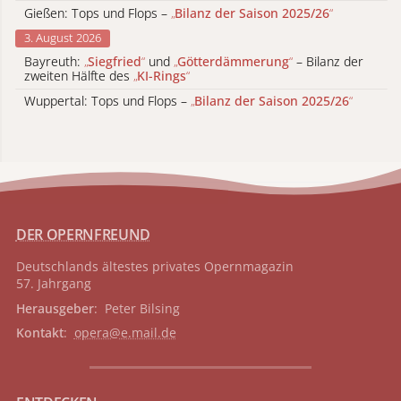
Gießen: Tops und Flops –
„
Bilanz der Saison 2025/26
“
3. August 2026
Bayreuth:
„
Siegfried
“
und
„
Götterdämmerung
“
– Bilanz der
zweiten Hälfte des
„
KI-Rings
“
Wuppertal: Tops und Flops –
„
Bilanz der Saison 2025/26
“
DER OPERNFREUND
Deutschlands ältestes privates
Opernmagazin
57. Jahrgang
Herausgeber
: Peter Bilsing
Kontakt
:
opera@e.mail.de