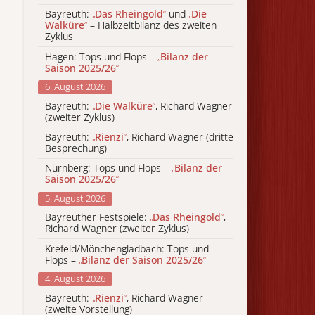
Bayreuth:
„
Das Rheingold
“
und
„
Die
Walküre
“
– Halbzeitbilanz des zweiten
Zyklus
Hagen: Tops und Flops –
„
Bilanz der
Saison 2025/26
“
6. August 2026
Bayreuth:
„
Die Walküre
“
, Richard Wagner
(zweiter Zyklus)
Bayreuth:
„
Rienzi
“
, Richard Wagner (dritte
Besprechung)
Nürnberg: Tops und Flops –
„
Bilanz der
Saison 2025/26
“
5. August 2026
Bayreuther Festspiele:
„
Das Rheingold
“
,
Richard Wagner (zweiter Zyklus)
Krefeld/Mönchengladbach: Tops und
Flops –
„
Bilanz der Saison 2025/26
“
4. August 2026
Bayreuth:
„
Rienzi
“
, Richard Wagner
(zweite Vorstellung)