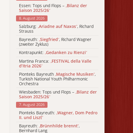
Essen: Tops und Flops –
„
Bilanz der
Saison 2025/26
“
8. August 2026
Salzburg:
„
Ariadne auf Naxos
“
, Richard
Strauss
Bayreuth:
„
Siegfried
“
, Richard Wagner
(zweiter Zyklus)
Kontrapunkt:
„
Gedanken zu Rienzi
“
Martina Franca:
„
FESTIVAL della Valle
d’Itria 2026
“
Pionteks Bayreuth
„
Magische Musiken
“
,
Turkish National Youth Philharmonic
Orchestra
Wiesbaden: Tops und Flops –
„
Bilanz der
Saison 2025/26
“
7. August 2026
Pionteks Bayreuth:
„
Wagner, Dom Pedro
II. und Liszt
“
Bayreuth:
„
Brünnhilde brennt
“
,
Bernhard Lang