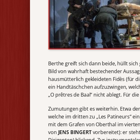
Berthe greift sich dann beide, hüllt sich
Bild von wahrhaft bestechender Aussagek
hausmütterlich gekleideten Fidès (für d
ein Handtäschchen aufzuzwingen, welche
„O prêtres de Baal“ nicht ablegt. Für d
Zumutungen gibt es weiterhin. Etwa den 
welche im dritten zu „Les Patineurs“ ein
mit dem Grafen von Oberthal im vierten 
von
JENS BINGERT
vorbereitet): er ste
Dirigenten) blickend. Zur instrumentale