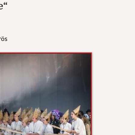
e“
rös