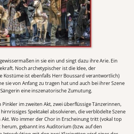
 gewissermaßen in sie ein und singt dazu ihre Arie. Ein
raft. Noch archetypischer ist die Idee, der
ie Kostüme ist ebenfalls Herr Boussard verantwortlich)
 sie von Anfang zu tragen hat und auch bei ihrer Szene
ie Sängerin eine inszenatorische Zumutung.
Pinkler im zweiten Akt, zwei überflüssige Tänzerinnen,
 hirnrissiges Spektakel absolvieren, die verblödelte Szene
Akt. Wo immer der Chor in Erscheinung tritt (vokal top
ht herum, gebannt ins Auditorium (bzw. auf den
n Introduktion mit den zwei Klarinetten wird einer der