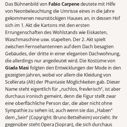
Das Bühnenbild von
Fabio Carpene
deutete mit Hilfe
von Neonbeleuchtung die Umrisse eines in die Jahre
gekommenen neunstöckigen Hauses an, in dessen Hof
sich im 1. Akt die Kartons mit den ersten
Errungenschaften des Wohlstands wie Eiskasten,
Waschmaschine usw. stapelten. Der 2. Akt spielt
zwischen Fernsehantennen auf dem Dach besagten
Gebäudes, der dritte in einer eleganten Dachwohnung,
die allerdings nur angedeutet wird. Die Kostüme von
Giada Masi
folgten den Entwicklungen der Mode in den
gezeigten Jahren, wobei vor allem die Kleidung von
Scellerata (Alt) der Phantasie Möglichkeiten gab. Dieser
Name steht eigentlich für „ruchlos, frevlerisch“, ist aber
durchaus ironisch gemeint, denn die Figur stellt zwar
eine oberflächliche Person dar, die aber nicht ohne
Sympathie zu sehen ist, auch wenn sie das „Haben“
dem „Sein“ (Copyright: Bruno Bettelheim) vorzieht. Ihr
gegenüber steht Opera (Sopran), die sich durchaus