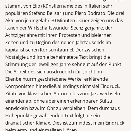
stammt von Elio (Künstlername des in Italien sehr
populären Stefano Belisari) und Piero Bodrato. Die drei
Akte von je ungefähr 30 Minuten Dauer zeigen uns das
Italien der Wirtschaftswunder-Sechzigerjahre, der
Achtzigerjahre mit ihren Protesten und bleiernen
Zeiten und zu Beginn des neuen Jahrtausends im
kapitalistischen Konsumtaumel. Der zwischen
Nostalgie und Ironie beheimatete Text bringt die
Stimmung der jeweiligen Jahre sehr gut auf den Punkt.
Die Arbeit des sich ausdrücklich für „nicht im
Elfenbeinturm geschriebene Werke“ erklärende
Komponisten hinterließ allerdings nicht viel Eindruck.
Zitate von klassischen Autoren bis zum Jazz wechseln
einander ab, ohne aber einen erkennbaren Stil zu
entwickeln bzw. im Ohr zu verbleiben. Dem durchaus
Höhepunkte gewährenden Text folgt nie ein
dramatischer Klimax. Dies ist zumindest mein Eindruck
beim erst- und einmaligen Hören.