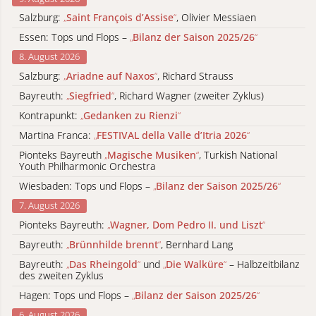
Salzburg:
„
Saint François d’Assise
“
, Olivier Messiaen
Essen: Tops und Flops –
„
Bilanz der Saison 2025/26
“
8. August 2026
Salzburg:
„
Ariadne auf Naxos
“
, Richard Strauss
Bayreuth:
„
Siegfried
“
, Richard Wagner (zweiter Zyklus)
Kontrapunkt:
„
Gedanken zu Rienzi
“
Martina Franca:
„
FESTIVAL della Valle d’Itria 2026
“
Pionteks Bayreuth
„
Magische Musiken
“
, Turkish National
Youth Philharmonic Orchestra
Wiesbaden: Tops und Flops –
„
Bilanz der Saison 2025/26
“
7. August 2026
Pionteks Bayreuth:
„
Wagner, Dom Pedro II. und Liszt
“
Bayreuth:
„
Brünnhilde brennt
“
, Bernhard Lang
Bayreuth:
„
Das Rheingold
“
und
„
Die Walküre
“
– Halbzeitbilanz
des zweiten Zyklus
Hagen: Tops und Flops –
„
Bilanz der Saison 2025/26
“
6. August 2026