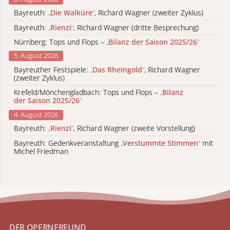
Bayreuth:
„
Die Walküre
“
, Richard Wagner (zweiter Zyklus)
Bayreuth:
„
Rienzi
“
, Richard Wagner (dritte Besprechung)
Nürnberg: Tops und Flops –
„
Bilanz der Saison 2025/26
“
5. August 2026
Bayreuther Festspiele:
„
Das Rheingold
“
, Richard Wagner
(zweiter Zyklus)
Krefeld/Mönchengladbach: Tops und Flops –
„
Bilanz
der Saison 2025/26
“
4. August 2026
Bayreuth:
„
Rienzi
“
, Richard Wagner (zweite Vorstellung)
Bayreuth: Gedenkveranstaltung
„
Verstummte Stimmen
“
mit
Michel Friedman
DER OPERNFREUND