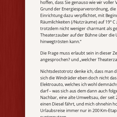
hoffen, dass Sie genauso wie wir volle
Grund der Energiesparverordnung, die sei
Einrichtung dazu verpflichtet, mit Beg
Räumlichkeiten (/Nutzräume) auf 19° C z
trotzdem nicht weniger charmant als g
Theaterzauber auf der Bühne über die 
hinwegtrösten kann.“
Die Frage muss erlaubt sein in dieser Ze
angesprochen? und „welcher Theaterza
Nichtsdestotrotz denke ich, dass man d
sich die Windräder eben doch nicht das
Elektroauto, welches ich wohl demnäc
darf – was sich aus dem dann auch folg
Nachbar, eine alte Umweltsau, der seit 
einen Diesel fährt, und mich ohnehin ho
Urlaubsreise immer nur in 200 Km-Etapp
runterputzen.