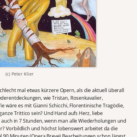
(c) Peter Klier
schlecht mal etwas kürzere Opern, als die aktuell überall
erentdeckungen, wie Tristan, Rosenkavalier,
 wäre es mit Gianni Schicchi, Florentinische Tragödie,
nze Trittico sein? Und Hand aufs Herz, liebe
 auch in 7 Stunden, wenn man alle Wiederholungen und
r? Vorbildlich und höchst lobenswert arbeitet da die
 90 Minuten (Opera Breve) Bearbeitungen schon längst.