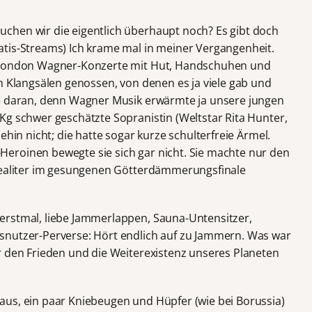
chen wir die eigentlich überhaupt noch? Es gibt doch
tis-Streams) Ich krame mal in meiner Vergangenheit.
n London Wagner-Konzerte mit Hut, Handschuhen und
n Klangsälen genossen, von denen es ja viele gab und
ge daran, denn Wagner Musik erwärmte ja unsere jungen
Kg schwer geschätzte Sopranistin (Weltstar Rita Hunter,
ehin nicht; die hatte sogar kurze schulterfreie Ärmel.
eroinen bewegte sie sich gar nicht. Sie machte nur den
 realiter im gesungenen Götterdämmerungsfinale
erstmal, liebe Jammerlappen, Sauna-Untensitzer,
snutzer-Perverse: Hört endlich auf zu Jammern. Was war
r den Frieden und die Weiterexistenz unseres Planeten
us, ein paar Kniebeugen und Hüpfer (wie bei Borussia)