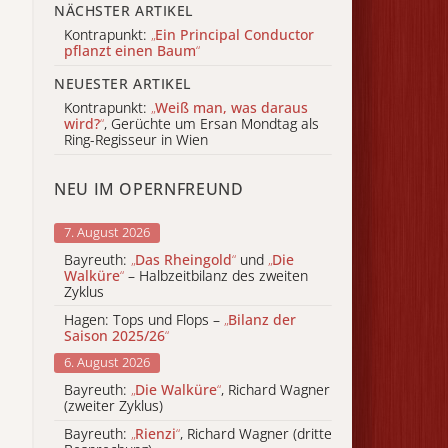
NÄCHSTER ARTIKEL
Kontrapunkt:
„
Ein Principal Conductor
pflanzt einen Baum
“
NEUESTER ARTIKEL
Kontrapunkt:
„
Weiß man, was daraus
wird?
“
, Gerüchte um Ersan Mondtag als
Ring-Regisseur in Wien
NEU IM OPERNFREUND
7. August 2026
Bayreuth:
„
Das Rheingold
“
und
„
Die
Walküre
“
– Halbzeitbilanz des zweiten
Zyklus
Hagen: Tops und Flops –
„
Bilanz der
Saison 2025/26
“
6. August 2026
Bayreuth:
„
Die Walküre
“
, Richard Wagner
(zweiter Zyklus)
Bayreuth:
„
Rienzi
“
, Richard Wagner (dritte