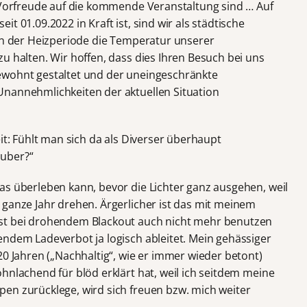
r Vorfreude auf die kommende Veranstaltung sind … Auf
t 01.09.2022 in Kraft ist, sind wir als städtische
inn der Heizperiode die Temperatur unserer
u halten. Wir hoffen, dass dies Ihren Besuch bei uns
ewohnt gestaltet und der uneingeschränkte
Unannehmlichkeiten der aktuellen Situation
it: Fühlt man sich da als Diverser überhaupt
uber?“
as überleben kann, bevor die Lichter ganz ausgehen, weil
 ganze Jahr drehen. Ärgerlicher ist das mit meinem
hst bei drohendem Blackout auch nicht mehr benutzen
endem Ladeverbot ja logisch ableitet. Mein gehässiger
20 Jahren („Nachhaltig“, wie er immer wieder betont)
hnlachend für blöd erklärt hat, weil ich seitdem meine
en zurücklege, wird sich freuen bzw. mich weiter