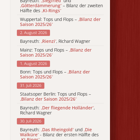
Bayreuth:
„
Siegfried
“
und
„
Götterdämmerung
“
– Bilanz der zweiten
Hälfte des
„
KI-Rings
“
Wuppertal: Tops und Flops –
„
Bilanz der
Saison 2025/26
“
2. August 2026
Bayreuth:
„
Rienzi
“
, Richard Wagner
Mainz: Tops und Flops –
„
Bilanz der
Saison 2025/26
“
1. August 2026
Bonn: Tops und Flops –
„
Bilanz der
Saison 2025/26
“
31. Juli 2026
Staatsoper Berlin: Tops und Flops –
„
Bilanz der Saison 2025/26
“
Bayreuth:
„
Der fliegende Holländer
“
,
Richard Wagner
30. Juli 2026
Bayreuth:
„
Das Rheingold
“
und
„
Die
Walküre
“
- Bilanz der ersten Hälfte des
„
KI-Rings
“