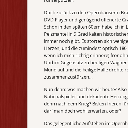
Doch zurück zu den Opernhäusern (Brau
DVD Player und genügend offerierte Gra
Schon in den späten 60ern habe ich i
Pelzmantel in 9 Grad kalten historische
immer noch gibt. Es störten sich weni
Herzen, und die zumindest optisch 180 
wenn ich mich richtig erinnere) fror ohn
Und im Gegensatz zu heutigen Wagner-H
Mund auf und die heilige Halle drohte
zusammenzustürzen…
Nun denn: was machen wir heute? Also 
Nationalspieler und dekadente Heizung
denn nach dem Krieg? Bisken frieren fü
darf man doch wohl erwarten, oder?
Das gelegentliche Aufstehen im Opernha