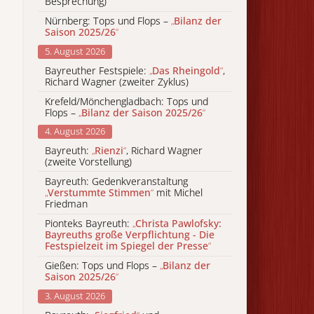
Besprechung)
Nürnberg: Tops und Flops –
„
Bilanz der
Saison 2025/26
“
5. August 2026
Bayreuther Festspiele:
„
Das Rheingold
“
,
Richard Wagner (zweiter Zyklus)
Krefeld/Mönchengladbach: Tops und
Flops –
„
Bilanz der Saison 2025/26
“
4. August 2026
Bayreuth:
„
Rienzi
“
, Richard Wagner
(zweite Vorstellung)
Bayreuth: Gedenkveranstaltung
„
Verstummte Stimmen
“
mit Michel
Friedman
Pionteks Bayreuth:
„
Christa Pawlofsky:
Bayreuths große Verpflichtung - Die
Festspielzeit im Spiegel der Presse
“
Gießen: Tops und Flops –
„
Bilanz der
Saison 2025/26
“
3. August 2026