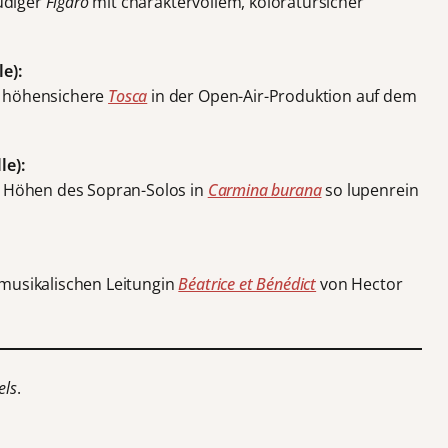
eudiger
Figaro
mit charaktervollem, koloratursicher
e):
, höhensichere
Tosca
in der Open-Air-Produktion auf dem
le):
e Höhen des Sopran-Solos in
Carmina burana
so lupenrein
 musikalischen Leitungin
Béatrice et Bénédict
von Hector
els
.