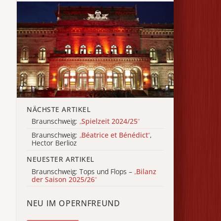
NÄCHSTE ARTIKEL
Braunschweig:
„
Spielzeit 2024/25
“
Braunschweig:
„
Béatrice et Bénédict
“
,
Hector Berlioz
NEUESTER ARTIKEL
Braunschweig: Tops und Flops –
„
Bilanz
der Saison 2025/26
“
NEU IM OPERNFREUND