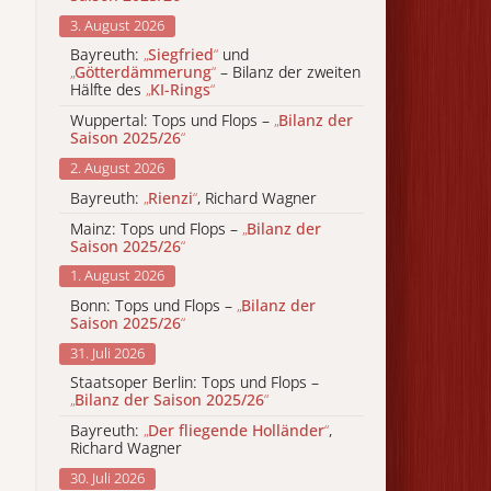
3. August 2026
Bayreuth:
„
Siegfried
“
und
„
Götterdämmerung
“
– Bilanz der zweiten
Hälfte des
„
KI-Rings
“
Wuppertal: Tops und Flops –
„
Bilanz der
Saison 2025/26
“
2. August 2026
Bayreuth:
„
Rienzi
“
, Richard Wagner
Mainz: Tops und Flops –
„
Bilanz der
Saison 2025/26
“
1. August 2026
Bonn: Tops und Flops –
„
Bilanz der
Saison 2025/26
“
31. Juli 2026
Staatsoper Berlin: Tops und Flops –
„
Bilanz der Saison 2025/26
“
Bayreuth:
„
Der fliegende Holländer
“
,
Richard Wagner
30. Juli 2026