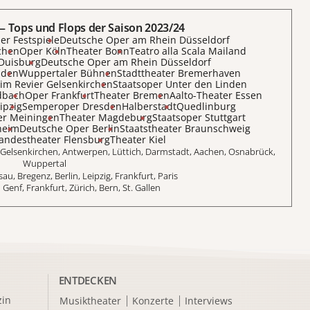
— Tops und Flops der Saison 2023/24
er Festspiele
Deutsche Oper am Rhein Düsseldorf
chen
Oper Köln
Theater Bonn
Teatro alla Scala Mailand
Duisburg
Deutsche Oper am Rhein Düsseldorf
aden
Wuppertaler Bühnen
Stadttheater Bremerhaven
im Revier Gelsenkirchen
Staatsoper Unter den Linden
dbach
Oper Frankfurt
Theater Bremen
Aalto-Theater Essen
ipzig
Semperoper Dresden
Halberstadt
Quedlinburg
er Meiningen
Theater Magdeburg
Staatsoper Stuttgart
heim
Deutsche Oper Berlin
Staatstheater Braunschweig
andestheater Flensburg
Theater Kiel
Gelsenkirchen, Antwerpen, Lüttich, Darmstadt, Aachen, Osnabrück,
Wuppertal
au, Bregenz, Berlin, Leipzig, Frankfurt, Paris
–
Genf, Frankfurt, Zürich, Bern, St. Gallen
ENTDECKEN
in
Musiktheater
Konzerte
Interviews