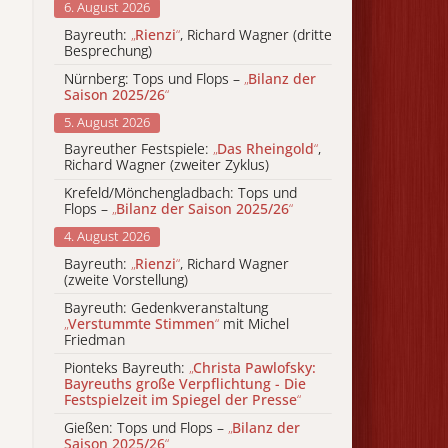
6. August 2026
Bayreuth:
„
Rienzi
“
, Richard Wagner (dritte
Besprechung)
Nürnberg: Tops und Flops –
„
Bilanz der
Saison 2025/26
“
5. August 2026
Bayreuther Festspiele:
„
Das Rheingold
“
,
Richard Wagner (zweiter Zyklus)
Krefeld/Mönchengladbach: Tops und
Flops –
„
Bilanz der Saison 2025/26
“
4. August 2026
Bayreuth:
„
Rienzi
“
, Richard Wagner
(zweite Vorstellung)
Bayreuth: Gedenkveranstaltung
„
Verstummte Stimmen
“
mit Michel
Friedman
Pionteks Bayreuth:
„
Christa Pawlofsky:
Bayreuths große Verpflichtung - Die
Festspielzeit im Spiegel der Presse
“
Gießen: Tops und Flops –
„
Bilanz der
Saison 2025/26
“