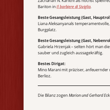
Zachariah N. Kariithi als höchst spielfr
Bariton in
Il barbiere di Siviglia
.
Beste Gesangsleistung (Gast, Hauptroll
Liana Aleksanyanals temperamentvolle
Burgplatz.
Beste Gesangsleistung (Gast, Nebenrol
Gabriela Hrzenjak – selten hört man di
sauber und zugleich aussagekräftig.
Bestes Dirigat:
Mino Marani mit präziser, anfeuernder
Berlioz.
Die Bilanz zogen
Marion und Gerhard Eck