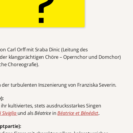
on Carl Orff mit Sraba Dinic (Leitung des
 der klangprächtigen Chöre – Opernchor und Domchor)
che Choreografie).
n der turbulenten Inszenierung von Franziska Severin.
):
hr kultiviertes, stets ausdrucksstarkes Singen
i Siviglia
und als
Béatrice
in
Béatrice et Bénédict
.
tpartie):