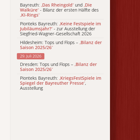
Bayreuth:
„
Das Rheingold
“
und
„
Die
Walküre
“
- Bilanz der ersten Hälfte des
„
KI-Rings
“
Pionteks Bayreuth:
„
Keine Festspiele im
Jubiläumsjahr?
“
- zur Ausstellung der
Siegfried-Wagner-Gesellschaft 2026
Hildesheim: Tops und Flops –
„
Bilanz der
Saison 2025/26
“
29. Juli 2026
Dresden: Tops und Flops –
„
Bilanz der
Saison 2025/26
“
Pionteks Bayreuth:
„
KriegsFestSpiele im
Spiegel der Bayreuther Presse
“
,
Ausstellung