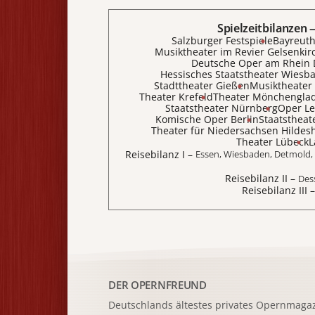
Spielzeitbilanzen 
Salzburger Festspiele
Bayreuth
Musiktheater im Revier Gelsenkir
Deutsche Oper am Rhein 
Hessisches Staatstheater Wiesb
Stadttheater Gießen
Musiktheater 
Theater Krefeld
Theater Mönchengla
Staatstheater Nürnberg
Oper Le
Komische Oper Berlin
Staatstheat
Theater für Niedersachsen Hildes
Theater Lübeck
L
Reisebilanz I
–
Essen, Wiesbaden, Detmold, 
Reisebilanz II
–
Dess
Reisebilanz III
DER OPERNFREUND
Deutschlands ältestes privates
Opernmagaz