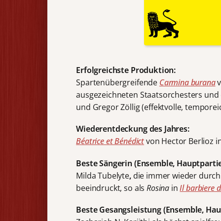
Erfolgreichste Produktion:
Spartenübergreifende
Carmina burana
v
ausgezeichneten Staatsorchesters und
und Gregor Zöllig (effektvolle, temporei
Wiederentdeckung des Jahres:
Béatrice et Bénédict
von Hector Berlioz i
Beste Sängerin (Ensemble, Hauptpartie
Milda Tubelyte
,
die immer wieder durch i
beeindruckt, so als
Rosina
in
Il barbiere d
Beste Gesangsleistung (Ensemble, Haup