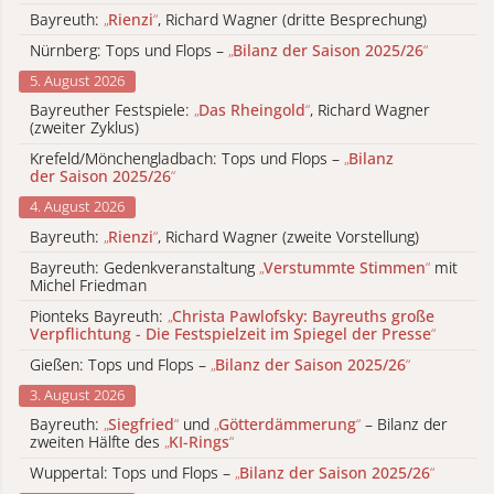
Bayreuth:
„
Rienzi
“
, Richard Wagner (dritte Besprechung)
Nürnberg: Tops und Flops –
„
Bilanz der Saison 2025/26
“
5. August 2026
Bayreuther Festspiele:
„
Das Rheingold
“
, Richard Wagner
(zweiter Zyklus)
Krefeld/Mönchengladbach: Tops und Flops –
„
Bilanz
der Saison 2025/26
“
4. August 2026
Bayreuth:
„
Rienzi
“
, Richard Wagner (zweite Vorstellung)
Bayreuth: Gedenkveranstaltung
„
Verstummte Stimmen
“
mit
Michel Friedman
Pionteks Bayreuth:
„
Christa Pawlofsky: Bayreuths große
Verpflichtung - Die Festspielzeit im Spiegel der Presse
“
Gießen: Tops und Flops –
„
Bilanz der Saison 2025/26
“
3. August 2026
Bayreuth:
„
Siegfried
“
und
„
Götterdämmerung
“
– Bilanz der
zweiten Hälfte des
„
KI-Rings
“
Wuppertal: Tops und Flops –
„
Bilanz der Saison 2025/26
“