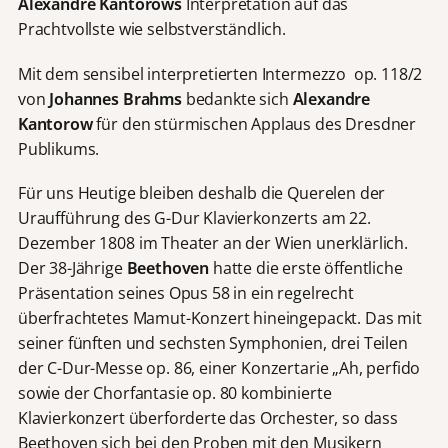
Alexandre Kantorows
Interpretation auf das
Prachtvollste wie selbstverständlich.
Mit dem sensibel interpretierten Intermezzo op. 118/2
von
Johannes Brahms
bedankte sich
Alexandre
Kantorow
für den stürmischen Applaus des Dresdner
Publikums.
Für uns Heutige bleiben deshalb die Querelen der
Uraufführung des G-Dur Klavierkonzerts am 22.
Dezember 1808 im Theater an der Wien unerklärlich.
Der 38-Jährige
Beethoven
hatte die erste öffentliche
Präsentation seines Opus 58 in ein regelrecht
überfrachtetes Mamut-Konzert hineingepackt. Das mit
seiner fünften und sechsten Symphonien, drei Teilen
der C-Dur-Messe op. 86, einer Konzertarie „Ah, perfido
sowie der Chorfantasie op. 80 kombinierte
Klavierkonzert überforderte das Orchester, so dass
Beethoven sich bei den Proben mit den Musikern