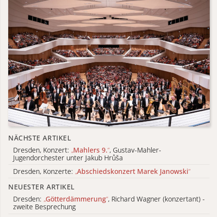
NÄCHSTE ARTIKEL
Dresden, Konzert:
„
Mahlers 9.
“
, Gustav-Mahler-
Jugendorchester unter Jakub Hrůša
Dresden, Konzerte:
„
Abschiedskonzert Marek Janowski
“
NEUESTER ARTIKEL
Dresden:
„
Götterdämmerung
“
, Richard Wagner (konzertant) -
zweite Besprechung