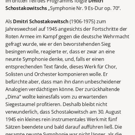
Im dritten Teil des Programms folgte
Dmitri
Schostakowitschs
„Symphonie Nr. 9 Es-Dur op. 70“.
Als
Dmitri Schostakowitsch
(1906-1975) zum
Jahreswechsel auf 1945 angesichts der Fortschritte der
Roten Armee im Kampf gegen die deutsche Wehrmacht
gefragt wurde, wie er den bevorstehenden Sieg
besingen wolle, reagierte er, dass er zwar an eine
neunte Symphonie denke, und, falls er einen
entsprechenden Text fände, dieses Werk für Chor,
Solisten und Orchester komponieren wolle. Er
befürchte aber, dass man ihn dann unbescheidener
Analogien verdächtigen könne. Der zurückhaltende
„Dima“ wollte keinesfalls vom zu erwartenden
Siegestaumel profitieren. Deshalb bleibt nicht
verwunderlich, dass Schostakowitsch am 30. August
1945 ein kleines rein instrumentales Werk mit fünf
Sätzen beendete und bald darauf aufführen ließ. Die
gesamte neunte Symphonie war nicht länger, als die