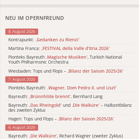
NEU IM OPERNFREUND
8. August 2026
Kontrapunkt:
„
Gedanken zu Rienzi
“
Martina Franca:
„
FESTIVAL della Valle d’Itria 2026
“
Pionteks Bayreuth
„
Magische Musiken
“
, Turkish National
Youth Philharmonic Orchestra
Wiesbaden: Tops und Flops –
„
Bilanz der Saison 2025/26
“
7. August 2026
Pionteks Bayreuth:
„
Wagner, Dom Pedro II. und Liszt
“
Bayreuth:
„
Brünnhilde brennt
“
, Bernhard Lang
Bayreuth:
„
Das Rheingold
“
und
„
Die Walküre
“
– Halbzeitbilanz
des zweiten Zyklus
Hagen: Tops und Flops –
„
Bilanz der Saison 2025/26
“
6. August 2026
Bayreuth:
„
Die Walküre
“
, Richard Wagner (zweiter Zyklus)