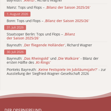
Bayreuth:
„
Rienzi
“
, Richard Wagner
Mainz: Tops und Flops –
„
Bilanz der Saison 2025/26
“
1. August 2026
Bonn: Tops und Flops –
„
Bilanz der Saison 2025/26
“
31. Juli 2026
Staatsoper Berlin: Tops und Flops –
„
Bilanz
der Saison 2025/26
“
Bayreuth:
„
Der fliegende Holländer
“
, Richard Wagner
30. Juli 2026
Bayreuth:
„
Das Rheingold
“
und
„
Die Walküre
“
- Bilanz der
ersten Hälfte des
„
KI-Rings
“
Pionteks Bayreuth:
„
Keine Festspiele im Jubiläumsjahr?
“
- zur
Ausstellung der Siegfried-Wagner-Gesellschaft 2026
DER OPERNFREUND