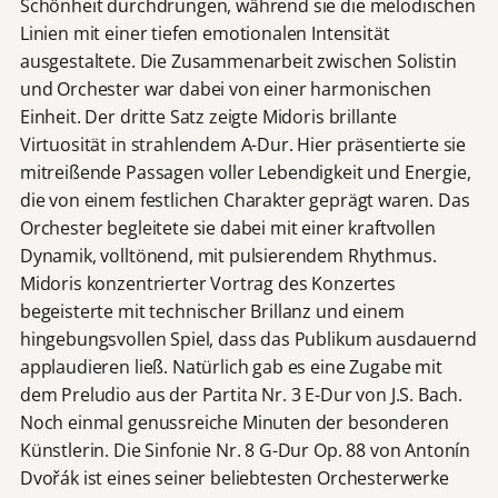
Schönheit durchdrungen, während sie die melodischen
Linien mit einer tiefen emotionalen Intensität
ausgestaltete. Die Zusammenarbeit zwischen Solistin
und Orchester war dabei von einer harmonischen
Einheit. Der dritte Satz zeigte Midoris brillante
Virtuosität in strahlendem A-Dur. Hier präsentierte sie
mitreißende Passagen voller Lebendigkeit und Energie,
die von einem festlichen Charakter geprägt waren. Das
Orchester begleitete sie dabei mit einer kraftvollen
Dynamik, volltönend, mit pulsierendem Rhythmus.
Midoris konzentrierter Vortrag des Konzertes
begeisterte mit technischer Brillanz und einem
hingebungsvollen Spiel, dass das Publikum ausdauernd
applaudieren ließ. Natürlich gab es eine Zugabe mit
dem Preludio aus der Partita Nr. 3 E-Dur von J.S. Bach.
Noch einmal genussreiche Minuten der besonderen
Künstlerin. Die Sinfonie Nr. 8 G-Dur Op. 88 von Antonín
Dvořák ist eines seiner beliebtesten Orchesterwerke