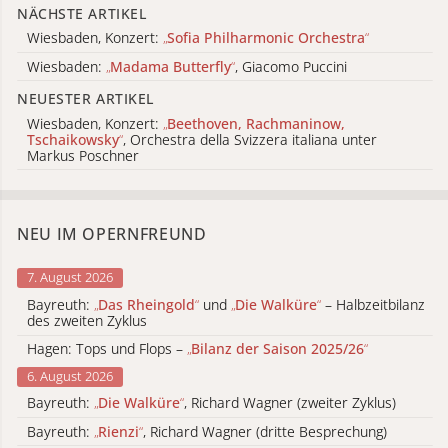
NÄCHSTE ARTIKEL
Wiesbaden, Konzert:
„
Sofia Philharmonic Orchestra
“
Wiesbaden:
„
Madama Butterfly
“
, Giacomo Puccini
NEUESTER ARTIKEL
Wiesbaden, Konzert:
„
Beethoven, Rachmaninow,
Tschaikowsky
“
, Orchestra della Svizzera italiana unter
Markus Poschner
NEU IM OPERNFREUND
7. August 2026
Bayreuth:
„
Das Rheingold
“
und
„
Die Walküre
“
– Halbzeitbilanz
des zweiten Zyklus
Hagen: Tops und Flops –
„
Bilanz der Saison 2025/26
“
6. August 2026
Bayreuth:
„
Die Walküre
“
, Richard Wagner (zweiter Zyklus)
Bayreuth:
„
Rienzi
“
, Richard Wagner (dritte Besprechung)