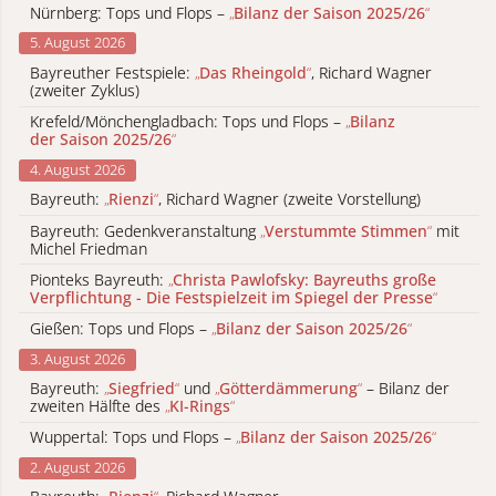
Nürnberg: Tops und Flops –
„
Bilanz der Saison 2025/26
“
5. August 2026
Bayreuther Festspiele:
„
Das Rheingold
“
, Richard Wagner
(zweiter Zyklus)
Krefeld/Mönchengladbach: Tops und Flops –
„
Bilanz
der Saison 2025/26
“
4. August 2026
Bayreuth:
„
Rienzi
“
, Richard Wagner (zweite Vorstellung)
Bayreuth: Gedenkveranstaltung
„
Verstummte Stimmen
“
mit
Michel Friedman
Pionteks Bayreuth:
„
Christa Pawlofsky: Bayreuths große
Verpflichtung - Die Festspielzeit im Spiegel der Presse
“
Gießen: Tops und Flops –
„
Bilanz der Saison 2025/26
“
3. August 2026
Bayreuth:
„
Siegfried
“
und
„
Götterdämmerung
“
– Bilanz der
zweiten Hälfte des
„
KI-Rings
“
Wuppertal: Tops und Flops –
„
Bilanz der Saison 2025/26
“
2. August 2026