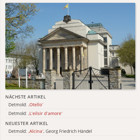
NÄCHSTE ARTIKEL
Detmold:
„
Otello
“
Detmold:
„
L’eilsir d’amore
“
NEUESTER ARTIKEL
Detmold:
„
Alcina
“
, Georg Friedrich Händel