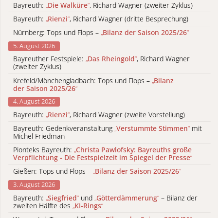
Bayreuth:
„
Die Walküre
“
, Richard Wagner (zweiter Zyklus)
Bayreuth:
„
Rienzi
“
, Richard Wagner (dritte Besprechung)
Nürnberg: Tops und Flops –
„
Bilanz der Saison 2025/26
“
5. August 2026
Bayreuther Festspiele:
„
Das Rheingold
“
, Richard Wagner
(zweiter Zyklus)
Krefeld/Mönchengladbach: Tops und Flops –
„
Bilanz
der Saison 2025/26
“
4. August 2026
Bayreuth:
„
Rienzi
“
, Richard Wagner (zweite Vorstellung)
Bayreuth: Gedenkveranstaltung
„
Verstummte Stimmen
“
mit
Michel Friedman
Pionteks Bayreuth:
„
Christa Pawlofsky: Bayreuths große
Verpflichtung - Die Festspielzeit im Spiegel der Presse
“
Gießen: Tops und Flops –
„
Bilanz der Saison 2025/26
“
3. August 2026
Bayreuth:
„
Siegfried
“
und
„
Götterdämmerung
“
– Bilanz der
zweiten Hälfte des
„
KI-Rings
“