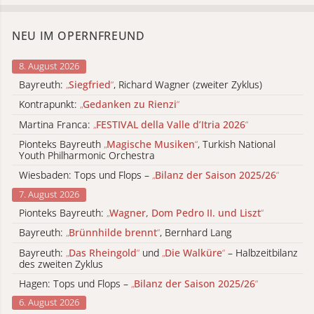
NEU IM OPERNFREUND
8. August 2026
Bayreuth:
„
Siegfried
“
, Richard Wagner (zweiter Zyklus)
Kontrapunkt:
„
Gedanken zu Rienzi
“
Martina Franca:
„
FESTIVAL della Valle d’Itria 2026
“
Pionteks Bayreuth
„
Magische Musiken
“
, Turkish National
Youth Philharmonic Orchestra
Wiesbaden: Tops und Flops –
„
Bilanz der Saison 2025/26
“
7. August 2026
Pionteks Bayreuth:
„
Wagner, Dom Pedro II. und Liszt
“
Bayreuth:
„
Brünnhilde brennt
“
, Bernhard Lang
Bayreuth:
„
Das Rheingold
“
und
„
Die Walküre
“
– Halbzeitbilanz
des zweiten Zyklus
Hagen: Tops und Flops –
„
Bilanz der Saison 2025/26
“
6. August 2026