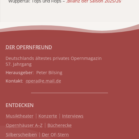
Wuppertal: Tops und Flops –
„
Bilanz der Saison 2025/26
“
DER OPERNFREUND
Deutschlands ältestes privates
Opernmagazin
57. Jahrgang
Herausgeber
: Peter Bilsing
Kontakt
:
opera@e.mail.de
ENTDECKEN
Musiktheater
Konzerte
Interviews
Opernhäuser A–Z
Bücherecke
Silberscheiben
Der OF-Stern