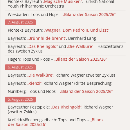
Pionteks Bayreuth
„
Magische Musiken
“
, Turkish National
Youth Philharmonic Orchestra
Wiesbaden: Tops und Flops –
„
Bilanz der Saison 2025/26
“
7. August 2026
Pionteks Bayreuth:
„
Wagner, Dom Pedro II. und Liszt
“
Bayreuth:
„
Brünnhilde brennt
“
, Bernhard Lang
Bayreuth:
„
Das Rheingold
“
und
„
Die Walküre
“
– Halbzeitbilanz
des zweiten Zyklus
Hagen: Tops und Flops –
„
Bilanz der Saison 2025/26
“
6. August 2026
Bayreuth:
„
Die Walküre
“
, Richard Wagner (zweiter Zyklus)
Bayreuth:
„
Rienzi
“
, Richard Wagner (dritte Besprechung)
Nürnberg: Tops und Flops –
„
Bilanz der Saison 2025/26
“
5. August 2026
Bayreuther Festspiele:
„
Das Rheingold
“
, Richard Wagner
(zweiter Zyklus)
Krefeld/Mönchengladbach: Tops und Flops –
„
Bilanz
der Saison 2025/26
“