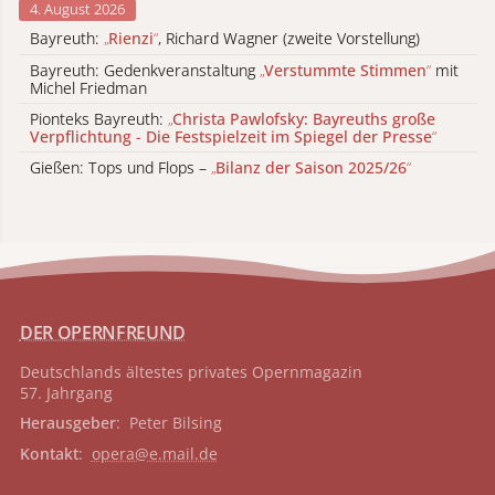
4. August 2026
Bayreuth:
„
Rienzi
“
, Richard Wagner (zweite Vorstellung)
Bayreuth: Gedenkveranstaltung
„
Verstummte Stimmen
“
mit
Michel Friedman
Pionteks Bayreuth:
„
Christa Pawlofsky: Bayreuths große
Verpflichtung - Die Festspielzeit im Spiegel der Presse
“
Gießen: Tops und Flops –
„
Bilanz der Saison 2025/26
“
DER OPERNFREUND
Deutschlands ältestes privates
Opernmagazin
57. Jahrgang
Herausgeber
: Peter Bilsing
Kontakt
:
opera@e.mail.de