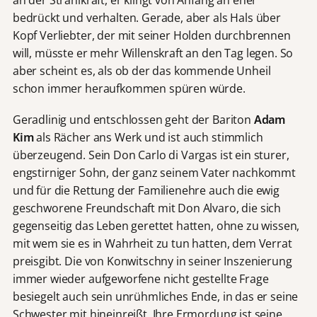
an der Strahlkraft, er klingt von Anfang an eher
bedrückt und verhalten. Gerade, aber als Hals über
Kopf Verliebter, der mit seiner Holden durchbrennen
will, müsste er mehr Willenskraft an den Tag legen. So
aber scheint es, als ob der das kommende Unheil
schon immer heraufkommen spüren würde.
Geradlinig und entschlossen geht der Bariton
Adam
Kim
als Rächer ans Werk und ist auch stimmlich
überzeugend. Sein Don Carlo di Vargas ist ein sturer,
engstirniger Sohn, der ganz seinem Vater nachkommt
und für die Rettung der Familienehre auch die ewig
geschworene Freundschaft mit Don Alvaro, die sich
gegenseitig das Leben gerettet hatten, ohne zu wissen,
mit wem sie es in Wahrheit zu tun hatten, dem Verrat
preisgibt. Die von Konwitschny in seiner Inszenierung
immer wieder aufgeworfene nicht gestellte Frage
besiegelt auch sein unrühmliches Ende, in das er seine
Schwester mit hineinreißt. Ihre Ermordung ist seine