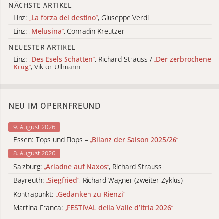
NÄCHSTE ARTIKEL
Linz:
„
La forza del destino
“
, Giuseppe Verdi
Linz:
„
Melusina
“
, Conradin Kreutzer
NEUESTER ARTIKEL
Linz:
„
Des Esels Schatten
“
, Richard Strauss /
„
Der zerbrochene
Krug
“
, Viktor Ullmann
NEU IM OPERNFREUND
9. August 2026
Essen: Tops und Flops –
„
Bilanz der Saison 2025/26
“
8. August 2026
Salzburg:
„
Ariadne auf Naxos
“
, Richard Strauss
Bayreuth:
„
Siegfried
“
, Richard Wagner (zweiter Zyklus)
Kontrapunkt:
„
Gedanken zu Rienzi
“
Martina Franca:
„
FESTIVAL della Valle d’Itria 2026
“