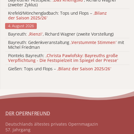
(zweiter Zyklus)
Krefeld/Mönchengladbach: Tops und Flops –
„
Bilanz
der Saison 2025/26
“
4. August 2026
Bayreuth:
„
Rienzi
“
, Richard Wagner (zweite Vorstellung)
Bayreuth: Gedenkveranstaltung
„
Verstummte Stimmen
“
mit
Michel Friedman
Pionteks Bayreuth:
„
Christa Pawlofsky: Bayreuths große
Verpflichtung - Die Festspielzeit im Spiegel der Presse
“
Gießen: Tops und Flops –
„
Bilanz der Saison 2025/26
“
DER OPERNFREUND
Deutschlands ältestes privates
Opernmagazin
57. Jahrgang