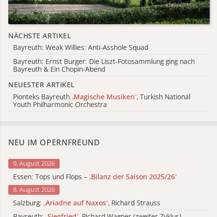
NÄCHSTE ARTIKEL
Bayreuth: Weak Willies: Anti-Asshole Squad
Bayreuth: Ernst Burger: Die Liszt-Fotosammlung ging nach
Bayreuth & Ein Chopin-Abend
NEUESTER ARTIKEL
Pionteks Bayreuth
„
Magische Musiken
“
, Turkish National
Youth Philharmonic Orchestra
NEU IM OPERNFREUND
9. August 2026
Essen: Tops und Flops –
„
Bilanz der Saison 2025/26
“
8. August 2026
Salzburg:
„
Ariadne auf Naxos
“
, Richard Strauss
Bayreuth:
„
Siegfried
“
, Richard Wagner (zweiter Zyklus)