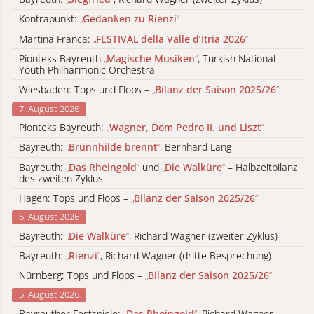
Kontrapunkt:
„
Gedanken zu Rienzi
“
Martina Franca:
„
FESTIVAL della Valle d’Itria 2026
“
Pionteks Bayreuth
„
Magische Musiken
“
, Turkish National
Youth Philharmonic Orchestra
Wiesbaden: Tops und Flops –
„
Bilanz der Saison 2025/26
“
7. August 2026
Pionteks Bayreuth:
„
Wagner, Dom Pedro II. und Liszt
“
Bayreuth:
„
Brünnhilde brennt
“
, Bernhard Lang
Bayreuth:
„
Das Rheingold
“
und
„
Die Walküre
“
– Halbzeitbilanz
des zweiten Zyklus
Hagen: Tops und Flops –
„
Bilanz der Saison 2025/26
“
6. August 2026
Bayreuth:
„
Die Walküre
“
, Richard Wagner (zweiter Zyklus)
Bayreuth:
„
Rienzi
“
, Richard Wagner (dritte Besprechung)
Nürnberg: Tops und Flops –
„
Bilanz der Saison 2025/26
“
5. August 2026
Bayreuther Festspiele:
„
Das Rheingold
“
, Richard Wagner