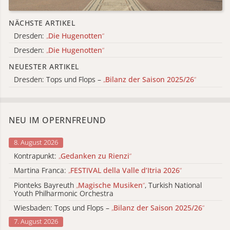
NÄCHSTE ARTIKEL
Dresden:
„
Die Hugenotten
“
Dresden:
„
Die Hugenotten
“
NEUESTER ARTIKEL
Dresden: Tops und Flops –
„
Bilanz der Saison 2025/26
“
NEU IM OPERNFREUND
8. August 2026
Kontrapunkt:
„
Gedanken zu Rienzi
“
Martina Franca:
„
FESTIVAL della Valle d’Itria 2026
“
Pionteks Bayreuth
„
Magische Musiken
“
, Turkish National
Youth Philharmonic Orchestra
Wiesbaden: Tops und Flops –
„
Bilanz der Saison 2025/26
“
7. August 2026