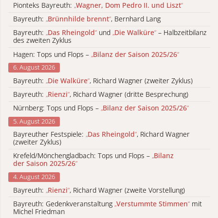
Pionteks Bayreuth:
„
Wagner, Dom Pedro II. und Liszt
“
Bayreuth:
„
Brünnhilde brennt
“
, Bernhard Lang
Bayreuth:
„
Das Rheingold
“
und
„
Die Walküre
“
– Halbzeitbilanz
des zweiten Zyklus
Hagen: Tops und Flops –
„
Bilanz der Saison 2025/26
“
6. August 2026
Bayreuth:
„
Die Walküre
“
, Richard Wagner (zweiter Zyklus)
Bayreuth:
„
Rienzi
“
, Richard Wagner (dritte Besprechung)
Nürnberg: Tops und Flops –
„
Bilanz der Saison 2025/26
“
5. August 2026
Bayreuther Festspiele:
„
Das Rheingold
“
, Richard Wagner
(zweiter Zyklus)
Krefeld/Mönchengladbach: Tops und Flops –
„
Bilanz
der Saison 2025/26
“
4. August 2026
Bayreuth:
„
Rienzi
“
, Richard Wagner (zweite Vorstellung)
Bayreuth: Gedenkveranstaltung
„
Verstummte Stimmen
“
mit
Michel Friedman