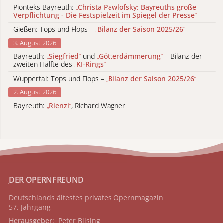
Pionteks Bayreuth:
„
Christa Pawlofsky: Bayreuths große
Verpflichtung - Die Festspielzeit im Spiegel der Presse
“
Gießen: Tops und Flops –
„
Bilanz der Saison 2025/26
“
3. August 2026
Bayreuth:
„
Siegfried
“
und
„
Götterdämmerung
“
– Bilanz der
zweiten Hälfte des
„
KI-Rings
“
Wuppertal: Tops und Flops –
„
Bilanz der Saison 2025/26
“
2. August 2026
Bayreuth:
„
Rienzi
“
, Richard Wagner
DER OPERNFREUND
Deutschlands ältestes privates
Opernmagazin
57. Jahrgang
Herausgeber
: Peter Bilsing