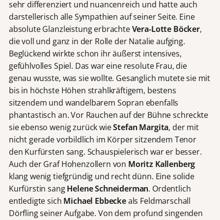
sehr differenziert und nuancenreich und hatte auch
darstellerisch alle Sympathien auf seiner Seite. Eine
absolute Glanzleistung erbrachte
Vera-Lotte Böcker
,
die voll und ganz in der Rolle der Natalie aufging.
Beglückend wirkte schon ihr äußerst intensives,
gefühlvolles Spiel. Das war eine resolute Frau, die
genau wusste, was sie wollte. Gesanglich mutete sie mit
bis in höchste Höhen strahlkräftigem, bestens
sitzendem und wandelbarem Sopran ebenfalls
phantastisch an. Vor Rauchen auf der Bühne schreckte
sie ebenso wenig zurück wie
Stefan Margita
, der mit
nicht gerade vorbildlich im Körper sitzendem Tenor
den Kurfürsten sang. Schauspielerisch war er besser.
Auch der Graf Hohenzollern von
Moritz Kallenberg
klang wenig tiefgründig und recht dünn. Eine solide
Kurfürstin sang
Helene Schneiderman
. Ordentlich
entledigte sich
Michael Ebbecke
als Feldmarschall
Dörfling seiner Aufgabe. Von dem profund singenden