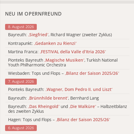
NEU IM OPERNFREUND
8. August 2026
Bayreuth:
„
Siegfried
“
, Richard Wagner (zweiter Zyklus)
Kontrapunkt:
„
Gedanken zu Rienzi
“
Martina Franca:
„
FESTIVAL della Valle d’Itria 2026
“
Pionteks Bayreuth
„
Magische Musiken
“
, Turkish National
Youth Philharmonic Orchestra
Wiesbaden: Tops und Flops –
„
Bilanz der Saison 2025/26
“
7. August 2026
Pionteks Bayreuth:
„
Wagner, Dom Pedro II. und Liszt
“
Bayreuth:
„
Brünnhilde brennt
“
, Bernhard Lang
Bayreuth:
„
Das Rheingold
“
und
„
Die Walküre
“
– Halbzeitbilanz
des zweiten Zyklus
Hagen: Tops und Flops –
„
Bilanz der Saison 2025/26
“
6. August 2026