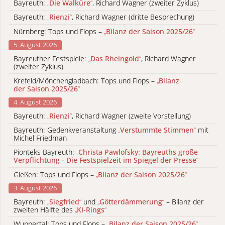
Bayreuth:
„
Die Walküre
“
, Richard Wagner (zweiter Zyklus)
Bayreuth:
„
Rienzi
“
, Richard Wagner (dritte Besprechung)
Nürnberg: Tops und Flops –
„
Bilanz der Saison 2025/26
“
5. August 2026
Bayreuther Festspiele:
„
Das Rheingold
“
, Richard Wagner
(zweiter Zyklus)
Krefeld/Mönchengladbach: Tops und Flops –
„
Bilanz
der Saison 2025/26
“
4. August 2026
Bayreuth:
„
Rienzi
“
, Richard Wagner (zweite Vorstellung)
Bayreuth: Gedenkveranstaltung
„
Verstummte Stimmen
“
mit
Michel Friedman
Pionteks Bayreuth:
„
Christa Pawlofsky: Bayreuths große
Verpflichtung - Die Festspielzeit im Spiegel der Presse
“
Gießen: Tops und Flops –
„
Bilanz der Saison 2025/26
“
3. August 2026
Bayreuth:
„
Siegfried
“
und
„
Götterdämmerung
“
– Bilanz der
zweiten Hälfte des
„
KI-Rings
“
Wuppertal: Tops und Flops –
„
Bilanz der Saison 2025/26
“