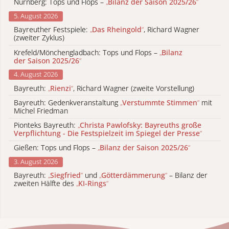
Nürnberg: Tops und Flops –
„
Bilanz der Saison 2025/26
“
5. August 2026
Bayreuther Festspiele:
„
Das Rheingold
“
, Richard Wagner
(zweiter Zyklus)
Krefeld/Mönchengladbach: Tops und Flops –
„
Bilanz
der Saison 2025/26
“
4. August 2026
Bayreuth:
„
Rienzi
“
, Richard Wagner (zweite Vorstellung)
Bayreuth: Gedenkveranstaltung
„
Verstummte Stimmen
“
mit
Michel Friedman
Pionteks Bayreuth:
„
Christa Pawlofsky: Bayreuths große
Verpflichtung - Die Festspielzeit im Spiegel der Presse
“
Gießen: Tops und Flops –
„
Bilanz der Saison 2025/26
“
3. August 2026
Bayreuth:
„
Siegfried
“
und
„
Götterdämmerung
“
– Bilanz der
zweiten Hälfte des
„
KI-Rings
“