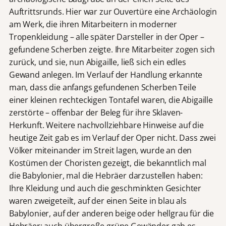
Auftrittsrunds. Hier war zur Ouvertüre eine Archäologin
am Werk, die ihren Mitarbeitern in moderner
Tropenkleidung – alle später Darsteller in der Oper –
gefundene Scherben zeigte. Ihre Mitarbeiter zogen sich
zurück, und sie, nun Abigaille, ließ sich ein edles
Gewand anlegen. Im Verlauf der Handlung erkannte
man, dass die anfangs gefundenen Scherben Teile
einer kleinen rechteckigen Tontafel waren, die Abigaille
zerstörte – offenbar der Beleg für ihre Sklaven-
Herkunft. Weitere nachvollziehbare Hinweise auf die
heutige Zeit gab es im Verlauf der Oper nicht. Dass zwei
Völker miteinander im Streit lagen, wurde an den
Kostümen der Choristen gezeigt, die bekanntlich mal
die Babylonier, mal die Hebräer darzustellen haben:
Ihre Kleidung und auch die geschminkten Gesichter
waren zweigeteilt, auf der einen Seite in blau als
Babylonier, auf der anderen beige oder hellgrau für die
Hebräer; auch übergroße grüne Gewänder gab es.