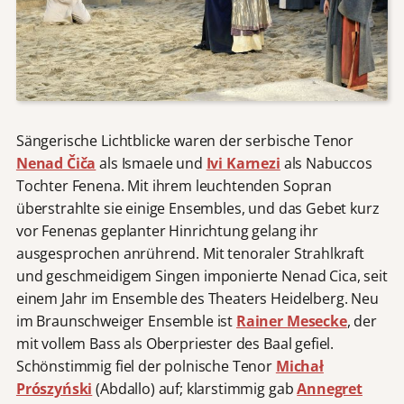
Sängerische Lichtblicke waren der serbische Tenor
Nenad Čiča
als Ismaele und
Ivi Karnezi
als Nabuccos
Tochter Fenena. Mit ihrem leuchtenden Sopran
überstrahlte sie einige Ensembles, und das Gebet kurz
vor Fenenas geplanter Hinrichtung gelang ihr
ausgesprochen anrührend. Mit tenoraler Strahlkraft
und geschmeidigem Singen imponierte Nenad Cica, seit
einem Jahr im Ensemble des Theaters Heidelberg. Neu
im Braunschweiger Ensemble ist
Rainer Mesecke
, der
mit vollem Bass als Oberpriester des Baal gefiel.
Schönstimmig fiel der polnische Tenor
Michał
Prószyński
(Abdallo) auf; klarstimmig gab
Annegret