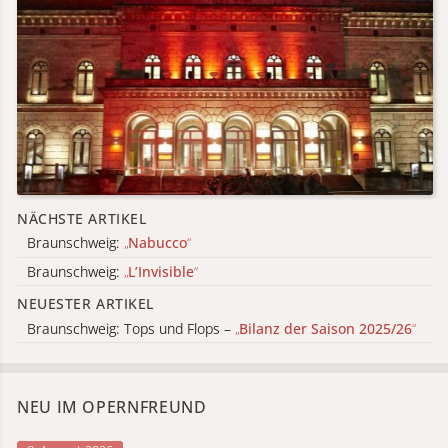
NÄCHSTE ARTIKEL
Braunschweig:
„
Nabucco
“
Braunschweig:
„
L’Invisible
“
NEUESTER ARTIKEL
Braunschweig: Tops und Flops –
„
Bilanz der Saison 2025/26
“
NEU IM OPERNFREUND