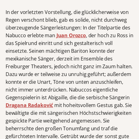
In der vorletzten Vorstellung, die glücklicherweise von
Regen verschont blieb, gab es solide, nicht durchweg
überzeugende Sängerleistungen: In der Titelpartie des
Nabucco erlebte man
Juan Orozco
, der hoch zu Ross in
das Spielrund einritt und sich gestalterisch voll
einsetzte. Seinen mächtigen Bariton konnte der
mexikanische Sänger, derzeit im Ensemble des
Freiburger Theaters, jedoch nicht ganz im Zaum halten.
Dazu wurde er teilweise zu unruhig geführt; außerdem
konnte er die Unart, Töne von unten anzuschleifen,
nicht immer unterdrücken. Nabuccos eigentliche
Gegenspielerin ist Abigaille, die die serbische Sängerin
Dragana Radaković
mit hoheitsvollem Gestus gab. Sie
bewältigte die mit sängerischen Höchstschwierigkeiten
gespickte Partie weitgehend angemessen. Sie
beherrschte den großen Tonumfang und traf die
gefürchteten Intervalle. Getrübt wurde der sonst gute