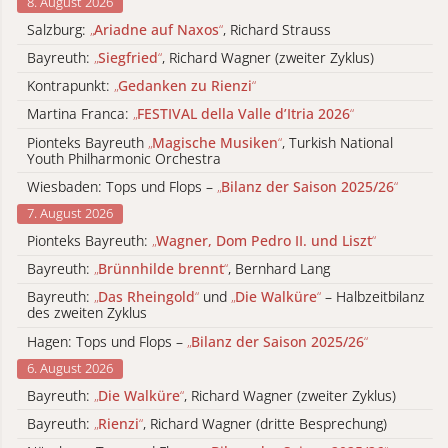
8. August 2026
Salzburg:
„
Ariadne auf Naxos
“
, Richard Strauss
Bayreuth:
„
Siegfried
“
, Richard Wagner (zweiter Zyklus)
Kontrapunkt:
„
Gedanken zu Rienzi
“
Martina Franca:
„
FESTIVAL della Valle d’Itria 2026
“
Pionteks Bayreuth
„
Magische Musiken
“
, Turkish National
Youth Philharmonic Orchestra
Wiesbaden: Tops und Flops –
„
Bilanz der Saison 2025/26
“
7. August 2026
Pionteks Bayreuth:
„
Wagner, Dom Pedro II. und Liszt
“
Bayreuth:
„
Brünnhilde brennt
“
, Bernhard Lang
Bayreuth:
„
Das Rheingold
“
und
„
Die Walküre
“
– Halbzeitbilanz
des zweiten Zyklus
Hagen: Tops und Flops –
„
Bilanz der Saison 2025/26
“
6. August 2026
Bayreuth:
„
Die Walküre
“
, Richard Wagner (zweiter Zyklus)
Bayreuth:
„
Rienzi
“
, Richard Wagner (dritte Besprechung)