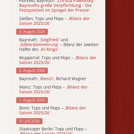
Pionteks Bayreuth:
„
Christa Pawlofsky:
Bayreuths große Verpflichtung - Die
Festspielzeit im Spiegel der Presse
“
Gießen: Tops und Flops –
„
Bilanz der
Saison 2025/26
“
3. August 2026
Bayreuth:
„
Siegfried
“
und
„
Götterdämmerung
“
– Bilanz der zweiten
Hälfte des
„
KI-Rings
“
Wuppertal: Tops und Flops –
„
Bilanz der
Saison 2025/26
“
2. August 2026
Bayreuth:
„
Rienzi
“
, Richard Wagner
Mainz: Tops und Flops –
„
Bilanz der
Saison 2025/26
“
1. August 2026
Bonn: Tops und Flops –
„
Bilanz der
Saison 2025/26
“
31. Juli 2026
Staatsoper Berlin: Tops und Flops –
„
Bilanz der Saison 2025/26
“