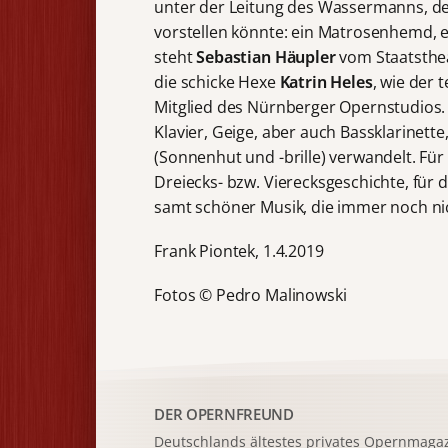
unter der Leitung des Wassermanns, de
vorstellen könnte: ein Matrosenhemd, e
steht
Sebastian Häupler
vom Staatsthea
die schicke Hexe
Katrin Heles
, wie der 
Mitglied des Nürnberger Opernstudios
Klavier, Geige, aber auch Bassklarinett
(Sonnenhut und -brille) verwandelt. Für
Dreiecks- bzw. Vierecksgeschichte, für 
samt schöner Musik, die immer noch nich
Frank Piontek, 1.4.2019
Fotos © Pedro Malinowski
DER OPERNFREUND
Deutschlands ältestes privates
Opernmagaz