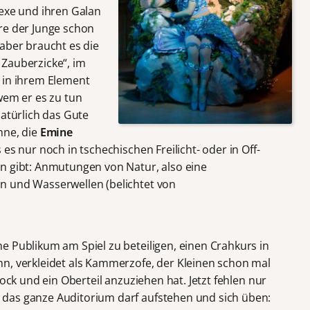
Hexe und ihren Galan
re der Junge schon
aber braucht es die
e Zauberzicke“, im
 in ihrem Element
wem er es zu tun
natürlich das Gute
hne, die
Emine
es nur noch in tschechischen Freilicht- oder in Off-
n gibt: Anmutungen von Natur, also eine
n und Wasserwellen (belichtet von
e Publikum am Spiel zu beteiligen, einen Crahkurs in
n, verkleidet als Kammerzofe, der Kleinen schon mal
Rock und ein Oberteil anzuziehen hat. Jetzt fehlen nur
das ganze Auditorium darf aufstehen und sich üben: