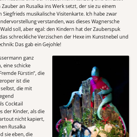
 Zauber an Rusalka ins Werk setzt, der sie zu einem
h Siegfrieds musikalische Visitenkarte. Ich habe zwar
Kindervorstellung verstanden, was dieses Wagnersche
Wald soll, aber egal: den Kindern hat der Zauberspuk
 das schreckliche Verzischen der Hexe im Kunstnebel und
hnik: Das gab ein Gejohle!
assermann ganz
, eine schicke
„Fremde Fürstin“, die
eroper ist die
selbst, die mit
Gegend
s Cocktail
es der Kinder, als die
rtout nicht kapiert,
chen Rusalka
d sie eben, die