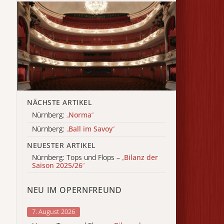
NÄCHSTE ARTIKEL
Nürnberg:
„
Norma
“
Nürnberg:
„
Ball im Savoy
“
NEUESTER ARTIKEL
Nürnberg: Tops und Flops –
„
Bilanz der
Saison 2025/26
“
NEU IM OPERNFREUND
7. August 2026