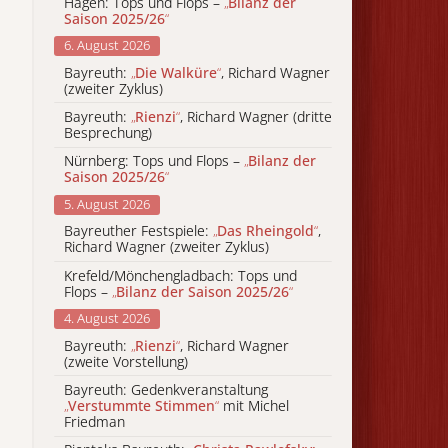
Hagen: Tops und Flops –
„
Bilanz der
Saison 2025/26
“
6. August 2026
Bayreuth:
„
Die Walküre
“
, Richard Wagner
(zweiter Zyklus)
Bayreuth:
„
Rienzi
“
, Richard Wagner (dritte
Besprechung)
Nürnberg: Tops und Flops –
„
Bilanz der
Saison 2025/26
“
5. August 2026
Bayreuther Festspiele:
„
Das Rheingold
“
,
Richard Wagner (zweiter Zyklus)
Krefeld/Mönchengladbach: Tops und
Flops –
„
Bilanz der Saison 2025/26
“
4. August 2026
Bayreuth:
„
Rienzi
“
, Richard Wagner
(zweite Vorstellung)
Bayreuth: Gedenkveranstaltung
„
Verstummte Stimmen
“
mit Michel
Friedman