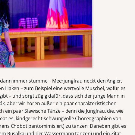
d dann immer stumme – Meerjungfrau neckt den Angler,
n Haken – zum Beispiel eine wertvolle Muschel, wofür es
ibt – und sorgt zügig dafür, dass sich der junge Mann in
řák, aber wir hören außer ein paar charakteristischen
 ein paar Slawische Tänze – denn die Jungfrau, die, wie
 liebt es, kindgerecht-schwungvolle Choreographien von
mens Chobot pantomimisiert) zu tanzen. Daneben gibt es
dem Rusalka und der Wassermann tanzen) und ein Zitat