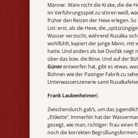
Männer. Wäre nicht die Krake, die die 
im Verführungsspiel zu stören weiß, wä
früher den Reizen der Hexe erlegen. So 
List: erst, als die Hexe, die „spitzzüngig
Wasser verzischt, während Rusalka sich
wohlfühlt, kapiert der junge Mann, mit 
hatte. Und anders als bei Dvořák siegt 
über das bzw. die Böse. Und auf der Bü
Güner
entworfen hat, gibt es etwas, was 
Bühnen wie der Pasinger Fabrik zu sehe
Unterwasserszenerie samt Rusalkafelse
Frank Laubenheimer
).
Zwischendurch gab’s, um das jugendlich
„Etikette“. Immerhin hat der Wasserman
gezeigt, wie man, richtiger: Frau einen 
noch die korrekten Begrüßungsformen; 