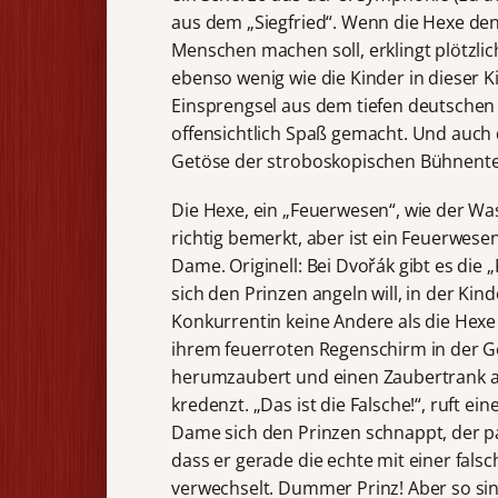
aus dem „Siegfried“. Wenn die Hexe den
Menschen machen soll, erklingt plötzlic
ebenso wenig wie die Kinder in dieser 
Einsprengsel aus dem tiefen deutschen 
offensichtlich Spaß gemacht. Und auch
Getöse der stroboskopischen Bühnentec
Die Hexe, ein „Feuerwesen“, wie der W
richtig bemerkt, aber ist ein Feuerwesen
Dame. Originell: Bei Dvořák gibt es die 
sich den Prinzen angeln will, in der Kind
Konkurrentin keine Andere als die Hexe 
ihrem feuerroten Regenschirm in der 
herumzaubert und einen Zaubertrank al
kredenzt. „Das ist die Falsche!“, ruft ein
Dame sich den Prinzen schnappt, der pa
dass er gerade die echte mit einer fals
verwechselt. Dummer Prinz! Aber so sin