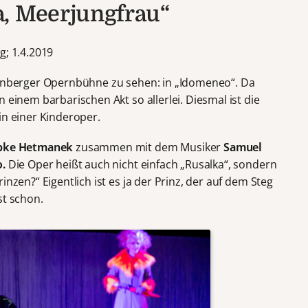
a, Meerjungfrau“
g; 1.4.2019
ürnberger Opernbühne zu sehen: in „Idomeneo“. Da
 einem barbarischen Akt so allerlei. Diesmal ist die
in einer Kinderoper.
bke Hetmanek
zusammen mit dem Musiker
Samuel
o.
Die Oper heißt auch nicht einfach „Rusalka“, sondern
inzen?“ Eigentlich ist es ja der Prinz, der auf dem Steg
st schon.