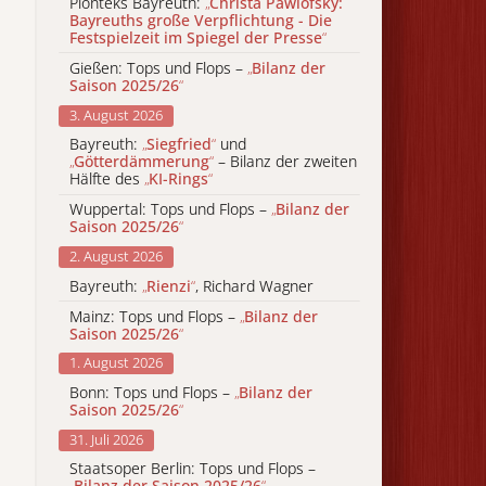
Pionteks Bayreuth:
„
Christa Pawlofsky:
Bayreuths große Verpflichtung - Die
Festspielzeit im Spiegel der Presse
“
Gießen: Tops und Flops –
„
Bilanz der
Saison 2025/26
“
3. August 2026
Bayreuth:
„
Siegfried
“
und
„
Götterdämmerung
“
– Bilanz der zweiten
Hälfte des
„
KI-Rings
“
Wuppertal: Tops und Flops –
„
Bilanz der
Saison 2025/26
“
2. August 2026
Bayreuth:
„
Rienzi
“
, Richard Wagner
Mainz: Tops und Flops –
„
Bilanz der
Saison 2025/26
“
1. August 2026
Bonn: Tops und Flops –
„
Bilanz der
Saison 2025/26
“
31. Juli 2026
Staatsoper Berlin: Tops und Flops –
„
Bilanz der Saison 2025/26
“