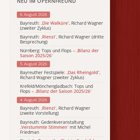
NEU IM OPERNFREUND
6. August 2026
Bayreuth:
„
Die Walküre
“
, Richard Wagner
(zweiter Zyklus)
Bayreuth:
„
Rienzi
“
, Richard Wagner (dritte
Besprechung)
Nürnberg: Tops und Flops –
„
Bilanz der
Saison 2025/26
“
5. August 2026
Bayreuther Festspiele:
„
Das Rheingold
“
,
Richard Wagner (zweiter Zyklus)
Krefeld/Mönchengladbach: Tops und
Flops –
„
Bilanz der Saison 2025/26
“
4. August 2026
Bayreuth:
„
Rienzi
“
, Richard Wagner
(zweite Vorstellung)
Bayreuth: Gedenkveranstaltung
„
Verstummte Stimmen
“
mit Michel
Friedman