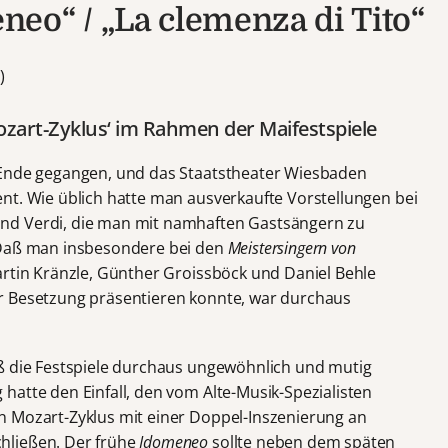
eo“ / „La clemenza di Tito“
)
art-Zyklus‘ im Rahmen der Maifestspiele
 Ende gegangen, und das Staatstheater Wiesbaden
nt. Wie üblich hatte man ausverkaufte Vorstellungen bei
nd Verdi, die man mit namhaften Gastsängern zu
 Daß man insbesondere bei den
Meistersingern von
artin Kränzle, Günther Groissböck und Daniel Behle
r Besetzung präsentieren konnte, war durchaus
aß die Festspiele durchaus ungewöhnlich und mutig
hatte den Einfall, den vom Alte-Musik-Spezialisten
n Mozart-Zyklus mit einer Doppel-Inszenierung an
hließen. Der frühe
Idomeneo
sollte neben dem späten