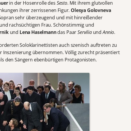
auer
in der Hosenrolle des
Sesto
. Mit ihrem glutvollen
nkungen ihrer zerrissenen Figur.
Olesya Golovneva
 Sopran sehr überzeugend und mit hinreißender
n und rachsüchtigen Frau. Schönstimmig und
rnik
und
Lena Haselmann
das Paar
Servilia
und
Annio
.
forderten Soloklarinettisten auch szenisch auftreten zu
er Inszenierung übernommen. Völlig zurecht präsentiert
ls den Sängern ebenbürtigen Protagonisten.