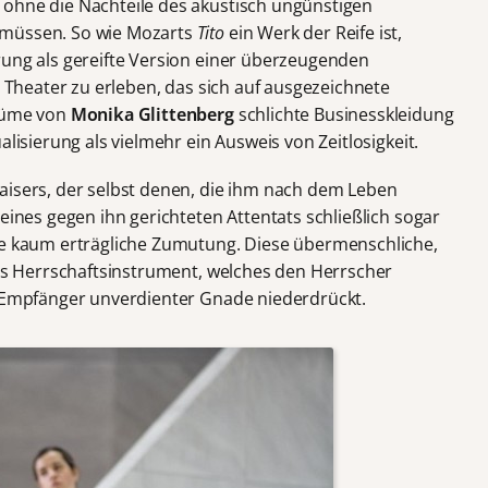
 ohne die Nachteile des akustisch ungünstigen
 müssen. So wie Mozarts
Tito
ein Werk der Reife ist,
rung als gereifte Version einer überzeugenden
s Theater zu erleben, das sich auf ausgezeichnete
stüme von
Monika Glittenberg
schlichte Businesskleidung
alisierung als vielmehr ein Ausweis von Zeitlosigkeit.
aisers, der selbst denen, die ihm nach dem Leben
 eines gegen ihn gerichteten Attentats schließlich sogar
ne kaum erträgliche Zumutung. Diese übermenschliche,
als Herrschaftsinstrument, welches den Herrscher
s Empfänger unverdienter Gnade niederdrückt.