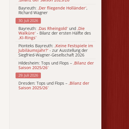
Bayreuth:
„
Der fliegende Holländer
“
,
Richard Wagner
30. Juli 2026
Bayreuth:
„
Das Rheingold
“
und
„
Die
Walküre
“
- Bilanz der ersten Hälfte des
„
KI-Rings
“
Pionteks Bayreuth:
„
Keine Festspiele im
Jubiläumsjahr?
“
- zur Ausstellung der
Siegfried-Wagner-Gesellschaft 2026
Hildesheim: Tops und Flops –
„
Bilanz der
Saison 2025/26
“
29. Juli 2026
Dresden: Tops und Flops –
„
Bilanz der
Saison 2025/26
“