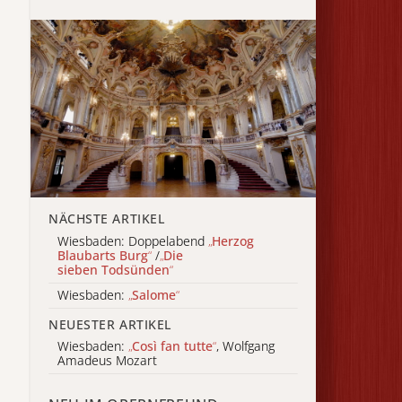
NÄCHSTE ARTIKEL
Wiesbaden: Doppelabend
„
Herzog
Blaubarts Burg
“
/
„
Die
sieben Todsünden
“
Wiesbaden:
„
Salome
“
NEUESTER ARTIKEL
Wiesbaden:
„
Così fan tutte
“
, Wolfgang
Amadeus Mozart