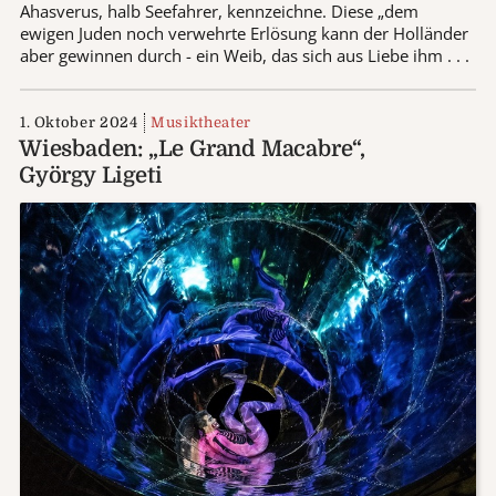
Ahasverus, halb Seefahrer, kennzeichne. Diese „dem
ewigen Juden noch verwehrte Erlösung kann der Holländer
aber gewinnen durch - ein Weib, das sich aus Liebe ihm . . .
1. Oktober 2024
Musiktheater
Wiesbaden: „Le Grand Macabre“,
György Ligeti