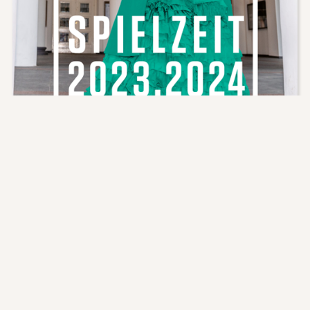
Auch in diesem Jahr haben wir unsere Kritiker wieder
gebeten, eine persönliche Bilanz zur zurückliegenden
Saison zu ziehen. Wieder gilt: Ein „Opernhaus des Jahres“
können wir nicht küren. Unsere Kritiker kommen zwar viel
herum. Aber den Anspruch, einen repräsentativen
Überblick über die Musiktheater im deutschsprachigen
Raum zu haben, wird keine Einzelperson erheben können.
Die . . .