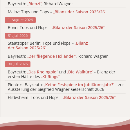
Bayreuth:
„
Rienzi
“
, Richard Wagner
Mainz: Tops und Flops –
„
Bilanz der Saison 2025/26
“
1. August 2026
Bonn: Tops und Flops –
„
Bilanz der Saison 2025/26
“
31. Juli 2026
Staatsoper Berlin: Tops und Flops –
„
Bilanz
der Saison 2025/26
“
Bayreuth:
„
Der fliegende Holländer
“
, Richard Wagner
30. Juli 2026
Bayreuth:
„
Das Rheingold
“
und
„
Die Walküre
“
- Bilanz der
ersten Hälfte des
„
KI-Rings
“
Pionteks Bayreuth:
„
Keine Festspiele im Jubiläumsjahr?
“
- zur
Ausstellung der Siegfried-Wagner-Gesellschaft 2026
Hildesheim: Tops und Flops –
„
Bilanz der Saison 2025/26
“