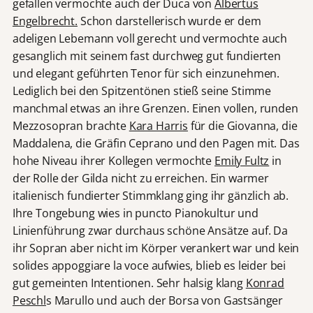
gefallen vermochte auch der Duca von
Albertus
Engelbrecht.
Schon darstellerisch wurde er dem
adeligen Lebemann voll gerecht und vermochte auch
gesanglich mit seinem fast durchweg gut fundierten
und elegant geführten Tenor für sich einzunehmen.
Lediglich bei den Spitzentönen stieß seine Stimme
manchmal etwas an ihre Grenzen. Einen vollen, runden
Mezzosopran brachte
Kara Harris
für die Giovanna, die
Maddalena, die Gräfin Ceprano und den Pagen mit. Das
hohe Niveau ihrer Kollegen vermochte
Emily Fultz
in
der Rolle der Gilda nicht zu erreichen. Ein warmer
italienisch fundierter Stimmklang ging ihr gänzlich ab.
Ihre Tongebung wies in puncto Pianokultur und
Linienführung zwar durchaus schöne Ansätze auf. Da
ihr Sopran aber nicht im Körper verankert war und kein
solides appoggiare la voce aufwies, blieb es leider bei
gut gemeinten Intentionen. Sehr halsig klang
Konrad
Peschl
s Marullo und auch der Borsa von Gastsänger