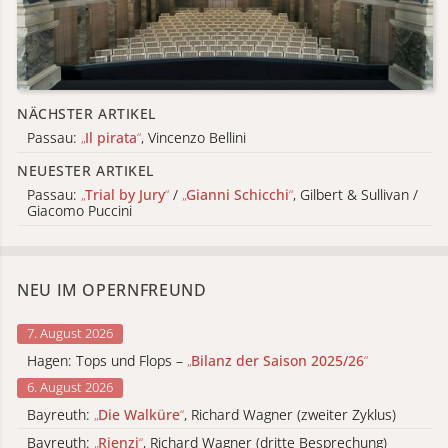
NÄCHSTER ARTIKEL
Passau:
„
Il pirata
“
, Vincenzo Bellini
NEUESTER ARTIKEL
Passau:
„
Trial by Jury
“
/
„
Gianni Schicchi
“
, Gilbert & Sullivan /
Giacomo Puccini
NEU IM OPERNFREUND
7. August 2026
Hagen: Tops und Flops –
„
Bilanz der Saison 2025/26
“
6. August 2026
Bayreuth:
„
Die Walküre
“
, Richard Wagner (zweiter Zyklus)
Bayreuth:
„
Rienzi
“
, Richard Wagner (dritte Besprechung)