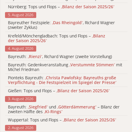
Nürnberg: Tops und Flops –
„
Bilanz der Saison 2025/26
“
5. August 2026
Bayreuther Festspiele:
„
Das Rheingold
“
, Richard Wagner
(zweiter Zyklus)
Krefeld/Mönchengladbach: Tops und Flops –
„
Bilanz
der Saison 2025/26
“
4. August 2026
Bayreuth:
„
Rienzi
“
, Richard Wagner (zweite Vorstellung)
Bayreuth: Gedenkveranstaltung
„
Verstummte Stimmen
“
mit
Michel Friedman
Pionteks Bayreuth:
„
Christa Pawlofsky: Bayreuths große
Verpflichtung - Die Festspielzeit im Spiegel der Presse
“
Gießen: Tops und Flops –
„
Bilanz der Saison 2025/26
“
3. August 2026
Bayreuth:
„
Siegfried
“
und
„
Götterdämmerung
“
– Bilanz der
zweiten Hälfte des
„
KI-Rings
“
Wuppertal: Tops und Flops –
„
Bilanz der Saison 2025/26
“
2. August 2026