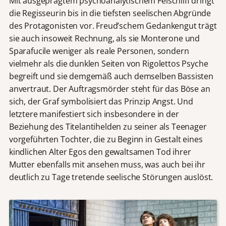
Mit ausgeprägtem psychoanalytischem Feischliff dringt
die Regisseurin bis in die tiefsten seelischen Abgründe
des Protagonisten vor. Freud’schem Gedankengut trägt
sie auch insoweit Rechnung, als sie Monterone und
Sparafucile weniger als reale Personen, sondern
vielmehr als die dunklen Seiten von Rigolettos Psyche
begreift und sie demgemäß auch demselben Bassisten
anvertraut. Der Auftragsmörder steht für das Böse an
sich, der Graf symbolisiert das Prinzip Angst. Und
letztere manifestiert sich insbesondere in der
Beziehung des Titelantihelden zu seiner als Teenager
vorgeführten Tochter, die zu Beginn in Gestalt eines
kindlichen Alter Egos den gewaltsamen Tod ihrer
Mutter ebenfalls mit ansehen muss, was auch bei ihr
deutlich zu Tage tretende seelische Störungen auslöst.