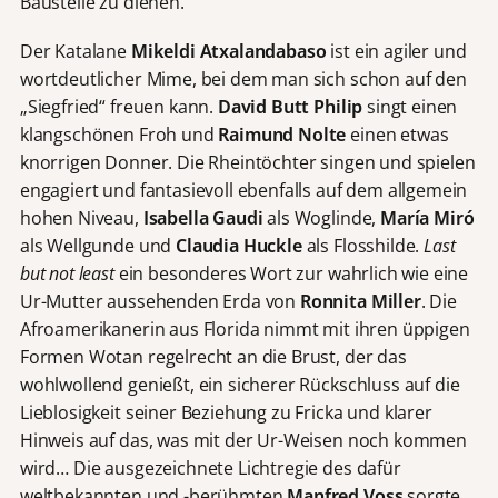
Baustelle zu dienen.
Der Katalane
Mikeldi Atxalandabaso
ist ein agiler und
wortdeutlicher Mime, bei dem man sich schon auf den
„Siegfried“ freuen kann.
David Butt Philip
singt einen
klangschönen Froh und
Raimund Nolte
einen etwas
knorrigen Donner. Die Rheintöchter singen und spielen
engagiert und fantasievoll ebenfalls auf dem allgemein
hohen Niveau,
Isabella Gaudi
als Woglinde,
María Miró
als Wellgunde und
Claudia Huckle
als Flosshilde.
Last
but not least
ein besonderes Wort zur wahrlich wie eine
Ur-Mutter aussehenden Erda von
Ronnita Miller
. Die
Afroamerikanerin aus Florida nimmt mit ihren üppigen
Formen Wotan regelrecht an die Brust, der das
wohlwollend genießt, ein sicherer Rückschluss auf die
Lieblosigkeit seiner Beziehung zu Fricka und klarer
Hinweis auf das, was mit der Ur-Weisen noch kommen
wird… Die ausgezeichnete Lichtregie des dafür
weltbekannten und -berühmten
Manfred Voss
sorgte