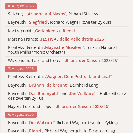
8. August 2026
Salzburg:
„
Ariadne auf Naxos
“
, Richard Strauss
Bayreuth:
„
Siegfried
“
, Richard Wagner (zweiter Zyklus)
Kontrapunkt:
„
Gedanken zu Rienzi
“
Martina Franca:
„
FESTIVAL della Valle d’Itria 2026
“
Pionteks Bayreuth
„
Magische Musiken
“
, Turkish National
Youth Philharmonic Orchestra
Wiesbaden: Tops und Flops –
„
Bilanz der Saison 2025/26
“
7. August 2026
Pionteks Bayreuth:
„
Wagner, Dom Pedro II. und Liszt
“
Bayreuth:
„
Brünnhilde brennt
“
, Bernhard Lang
Bayreuth:
„
Das Rheingold
“
und
„
Die Walküre
“
– Halbzeitbilanz
des zweiten Zyklus
Hagen: Tops und Flops –
„
Bilanz der Saison 2025/26
“
6. August 2026
Bayreuth:
„
Die Walküre
“
, Richard Wagner (zweiter Zyklus)
Bayreuth:
„
Rienzi
“
, Richard Wagner (dritte Besprechung)