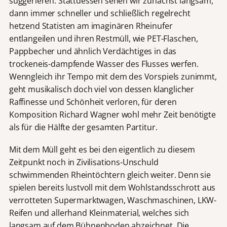
suggerieren. Stattdessen sehen wir zunächst langsam,
dann immer schneller und schließlich regelrecht
hetzend Statisten am imaginären Rheinufer
entlangeilen und ihren Restmüll, wie PET-Flaschen,
Pappbecher und ähnlich Verdächtiges in das
trockeneis-dampfende Wasser des Flusses werfen.
Wenngleich ihr Tempo mit dem des Vorspiels zunimmt,
geht musikalisch doch viel von dessen klanglicher
Raffinesse und Schönheit verloren, für deren
Komposition Richard Wagner wohl mehr Zeit benötigte
als für die Hälfte der gesamten Partitur.
Mit dem Müll geht es bei den eigentlich zu diesem
Zeitpunkt noch in Zivilisations-Unschuld
schwimmenden Rheintöchtern gleich weiter. Denn sie
spielen bereits lustvoll mit dem Wohlstandsschrott aus
verrotteten Supermarktwagen, Waschmaschinen, LKW-
Reifen und allerhand Kleinmaterial, welches sich
langsam auf dem Bühnenboden abzeichnet. Die