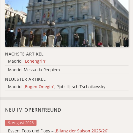
NÄCHSTE ARTIKEL
Madrid:
„
Lohengrin
“
Madrid: Messa da Requiem
NEUESTER ARTIKEL
Madrid:
„
Eugen Onegin
“
, Pjotr Iljitsch Tschaikowsky
NEU IM OPERNFREUND
9. August 2026
Essen: Tops und Flops –
„
Bilanz der Saison 2025/26
“