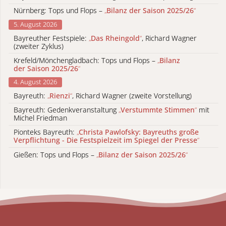
Nürnberg: Tops und Flops –
„
Bilanz der Saison 2025/26
“
5. August 2026
Bayreuther Festspiele:
„
Das Rheingold
“
, Richard Wagner
(zweiter Zyklus)
Krefeld/Mönchengladbach: Tops und Flops –
„
Bilanz
der Saison 2025/26
“
4. August 2026
Bayreuth:
„
Rienzi
“
, Richard Wagner (zweite Vorstellung)
Bayreuth: Gedenkveranstaltung
„
Verstummte Stimmen
“
mit
Michel Friedman
Pionteks Bayreuth:
„
Christa Pawlofsky: Bayreuths große
Verpflichtung - Die Festspielzeit im Spiegel der Presse
“
Gießen: Tops und Flops –
„
Bilanz der Saison 2025/26
“