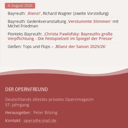
4. August 2026
Bayreuth:
„
Rienzi
“
, Richard Wagner (zweite Vorstellung)
Bayreuth: Gedenkveranstaltung
„
Verstummte Stimmen
“
mit
Michel Friedman
Pionteks Bayreuth:
„
Christa Pawlofsky: Bayreuths große
Verpflichtung - Die Festspielzeit im Spiegel der Presse
“
Gießen: Tops und Flops –
„
Bilanz der Saison 2025/26
“
DER OPERNFREUND
Deutschlands ältestes privates
Opernmagazin
57. Jahrgang
Herausgeber
: Peter Bilsing
Kontakt
:
opera@e.mail.de