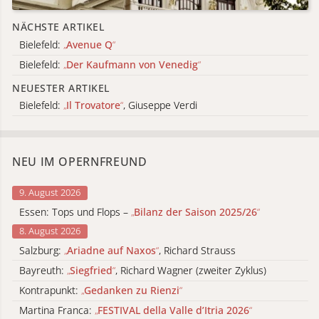
NÄCHSTE ARTIKEL
Bielefeld:
„
Avenue Q
“
Bielefeld:
„
Der Kaufmann von Venedig
“
NEUESTER ARTIKEL
Bielefeld:
„
Il Trovatore
“
, Giuseppe Verdi
NEU IM OPERNFREUND
9. August 2026
Essen: Tops und Flops –
„
Bilanz der Saison 2025/26
“
8. August 2026
Salzburg:
„
Ariadne auf Naxos
“
, Richard Strauss
Bayreuth:
„
Siegfried
“
, Richard Wagner (zweiter Zyklus)
Kontrapunkt:
„
Gedanken zu Rienzi
“
Martina Franca:
„
FESTIVAL della Valle d’Itria 2026
“