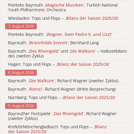
Pionteks Bayreuth
„
Magische Musiken
“
, Turkish National
Youth Philharmonic Orchestra
Wiesbaden: Tops und Flops –
„
Bilanz der Saison 2025/26
“
7. August 2026
Pionteks Bayreuth:
„
Wagner, Dom Pedro II. und Liszt
“
Bayreuth:
„
Brünnhilde brennt
“
, Bernhard Lang
Bayreuth:
„
Das Rheingold
“
und
„
Die Walküre
“
– Halbzeitbilanz
des zweiten Zyklus
Hagen: Tops und Flops –
„
Bilanz der Saison 2025/26
“
6. August 2026
Bayreuth:
„
Die Walküre
“
, Richard Wagner (zweiter Zyklus)
Bayreuth:
„
Rienzi
“
, Richard Wagner (dritte Besprechung)
Nürnberg: Tops und Flops –
„
Bilanz der Saison 2025/26
“
5. August 2026
Bayreuther Festspiele:
„
Das Rheingold
“
, Richard Wagner
(zweiter Zyklus)
Krefeld/Mönchengladbach: Tops und Flops –
„
Bilanz
der Saison 2025/26
“