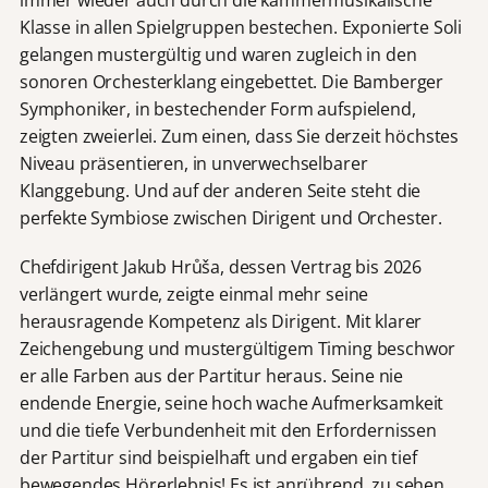
immer wieder auch durch die kammermusikalische
Klasse in allen Spielgruppen bestechen. Exponierte Soli
gelangen mustergültig und waren zugleich in den
sonoren Orchesterklang eingebettet. Die Bamberger
Symphoniker, in bestechender Form aufspielend,
zeigten zweierlei. Zum einen, dass Sie derzeit höchstes
Niveau präsentieren, in unverwechselbarer
Klanggebung. Und auf der anderen Seite steht die
perfekte Symbiose zwischen Dirigent und Orchester.
Chefdirigent Jakub Hrůša, dessen Vertrag bis 2026
verlängert wurde, zeigte einmal mehr seine
herausragende Kompetenz als Dirigent. Mit klarer
Zeichengebung und mustergültigem Timing beschwor
er alle Farben aus der Partitur heraus. Seine nie
endende Energie, seine hoch wache Aufmerksamkeit
und die tiefe Verbundenheit mit den Erfordernissen
der Partitur sind beispielhaft und ergaben ein tief
bewegendes Hörerlebnis! Es ist anrührend, zu sehen