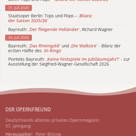
31. Juli 2026
Staatsoper Berlin: Tops und Flops –
„
Bilanz
der Saison 2025/26
“
Bayreuth:
„
Der fliegende Holländer
“
, Richard Wagner
30. Juli 2026
Bayreuth:
„
Das Rheingold
“
und
„
Die Walküre
“
- Bilanz der
ersten Hälfte des
„
KI-Rings
“
Pionteks Bayreuth:
„
Keine Festspiele im Jubiläumsjahr?
“
- zur
Ausstellung der Siegfried-Wagner-Gesellschaft 2026
DER OPERNFREUND
Deutschlands ältestes privates
Opernmagazin
57. Jahrgang
Herausgeber
: Peter Bilsing