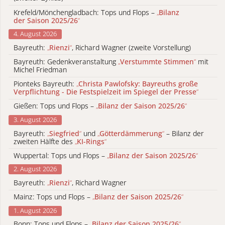
Krefeld/Mönchengladbach: Tops und Flops –
„
Bilanz
der Saison 2025/26
“
4. August 2026
Bayreuth:
„
Rienzi
“
, Richard Wagner (zweite Vorstellung)
Bayreuth: Gedenkveranstaltung
„
Verstummte Stimmen
“
mit
Michel Friedman
Pionteks Bayreuth:
„
Christa Pawlofsky: Bayreuths große
Verpflichtung - Die Festspielzeit im Spiegel der Presse
“
Gießen: Tops und Flops –
„
Bilanz der Saison 2025/26
“
3. August 2026
Bayreuth:
„
Siegfried
“
und
„
Götterdämmerung
“
– Bilanz der
zweiten Hälfte des
„
KI-Rings
“
Wuppertal: Tops und Flops –
„
Bilanz der Saison 2025/26
“
2. August 2026
Bayreuth:
„
Rienzi
“
, Richard Wagner
Mainz: Tops und Flops –
„
Bilanz der Saison 2025/26
“
1. August 2026
Bonn: Tops und Flops –
„
Bilanz der Saison 2025/26
“