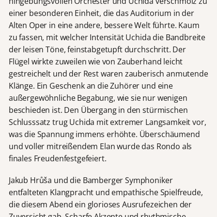
hingebungsvollen Orchester und Uchida verschmolz zu
einer besonderen Einheit, die das Auditorium in der
Alten Oper in eine andere, bessere Welt führte. Kaum
zu fassen, mit welcher Intensität Uchida die Bandbreite
der leisen Töne, feinstabgetupft durchschritt. Der
Flügel wirkte zuweilen wie von Zauberhand leicht
gestreichelt und der Rest waren zauberisch anmutende
Klänge. Ein Geschenk an die Zuhörer und eine
außergewöhnliche Begabung, wie sie nur wenigen
beschieden ist. Den Übergang in den stürmischen
Schlusssatz trug Uchida mit extremer Langsamkeit vor,
was die Spannung immens erhöhte. Überschäumend
und voller mitreißendem Elan wurde das Rondo als
finales Freudenfestgefeiert.
Jakub Hrůša und die Bamberger Symphoniker
entfalteten Klangpracht und empathische Spielfreude,
die diesem Abend ein glorioses Ausrufezeichen der
Zuversicht gab. Scharfe Akzente und rhythmische