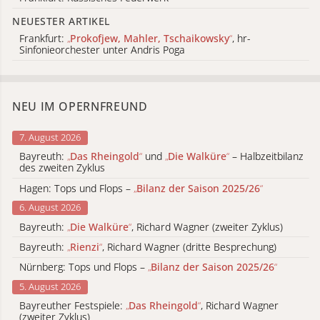
NEUESTER ARTIKEL
Frankfurt:
„
Prokofjew, Mahler, Tschaikowsky
“
, hr-
Sinfonieorchester unter Andris Poga
NEU IM OPERNFREUND
7. August 2026
Bayreuth:
„
Das Rheingold
“
und
„
Die Walküre
“
– Halbzeitbilanz
des zweiten Zyklus
Hagen: Tops und Flops –
„
Bilanz der Saison 2025/26
“
6. August 2026
Bayreuth:
„
Die Walküre
“
, Richard Wagner (zweiter Zyklus)
Bayreuth:
„
Rienzi
“
, Richard Wagner (dritte Besprechung)
Nürnberg: Tops und Flops –
„
Bilanz der Saison 2025/26
“
5. August 2026
Bayreuther Festspiele:
„
Das Rheingold
“
, Richard Wagner
(zweiter Zyklus)