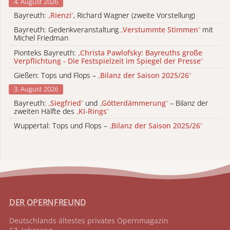
4. August 2026
Bayreuth:
„
Rienzi
“
, Richard Wagner (zweite Vorstellung)
Bayreuth: Gedenkveranstaltung
„
Verstummte Stimmen
“
mit
Michel Friedman
Pionteks Bayreuth:
„
Christa Pawlofsky: Bayreuths große
Verpflichtung - Die Festspielzeit im Spiegel der Presse
“
Gießen: Tops und Flops –
„
Bilanz der Saison 2025/26
“
3. August 2026
Bayreuth:
„
Siegfried
“
und
„
Götterdämmerung
“
– Bilanz der
zweiten Hälfte des
„
KI-Rings
“
Wuppertal: Tops und Flops –
„
Bilanz der Saison 2025/26
“
DER OPERNFREUND
Deutschlands ältestes privates
Opernmagazin