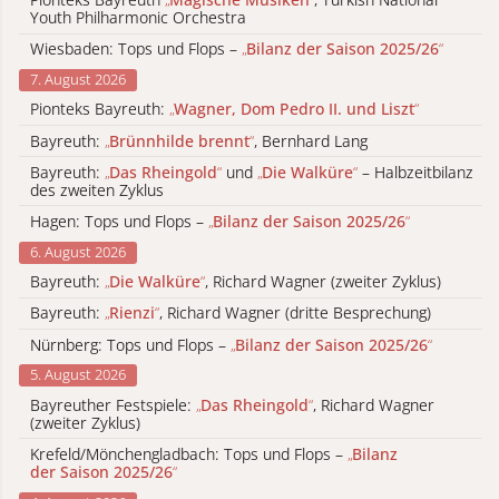
Youth Philharmonic Orchestra
Wiesbaden: Tops und Flops –
„
Bilanz der Saison 2025/26
“
7. August 2026
Pionteks Bayreuth:
„
Wagner, Dom Pedro II. und Liszt
“
Bayreuth:
„
Brünnhilde brennt
“
, Bernhard Lang
Bayreuth:
„
Das Rheingold
“
und
„
Die Walküre
“
– Halbzeitbilanz
des zweiten Zyklus
Hagen: Tops und Flops –
„
Bilanz der Saison 2025/26
“
6. August 2026
Bayreuth:
„
Die Walküre
“
, Richard Wagner (zweiter Zyklus)
Bayreuth:
„
Rienzi
“
, Richard Wagner (dritte Besprechung)
Nürnberg: Tops und Flops –
„
Bilanz der Saison 2025/26
“
5. August 2026
Bayreuther Festspiele:
„
Das Rheingold
“
, Richard Wagner
(zweiter Zyklus)
Krefeld/Mönchengladbach: Tops und Flops –
„
Bilanz
der Saison 2025/26
“