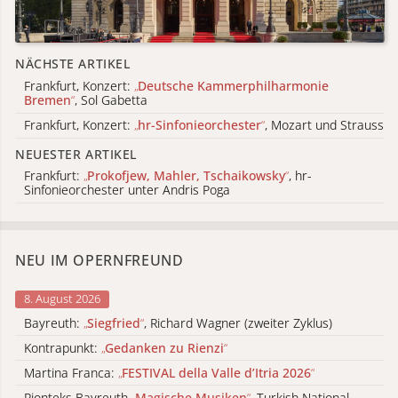
NÄCHSTE ARTIKEL
Frankfurt, Konzert:
„
Deutsche Kammerphilharmonie
Bremen
“
, Sol Gabetta
Frankfurt, Konzert:
„
hr-Sinfonieorchester
“
, Mozart und Strauss
NEUESTER ARTIKEL
Frankfurt:
„
Prokofjew, Mahler, Tschaikowsky
“
, hr-
Sinfonieorchester unter Andris Poga
NEU IM OPERNFREUND
8. August 2026
Bayreuth:
„
Siegfried
“
, Richard Wagner (zweiter Zyklus)
Kontrapunkt:
„
Gedanken zu Rienzi
“
Martina Franca:
„
FESTIVAL della Valle d’Itria 2026
“
Pionteks Bayreuth
„
Magische Musiken
“
, Turkish National