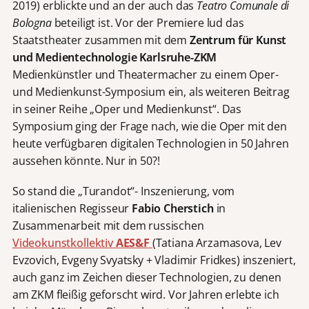
2019) erblickte und an der auch das
Teatro Comunale di
Bologna
beteiligt ist. Vor der Premiere lud das
Staatstheater zusammen mit dem
Zentrum für Kunst
und Medientechnologie Karlsruhe-ZKM
Medienkünstler und Theatermacher zu einem Oper-
und Medienkunst-Symposium ein, als weiteren Beitrag
in seiner Reihe „Oper und Medienkunst“. Das
Symposium ging der Frage nach, wie die Oper mit den
heute verfügbaren digitalen Technologien in 50 Jahren
aussehen könnte. Nur in 50?!
So stand die „Turandot“- Inszenierung, vom
italienischen Regisseur
Fabio Cherstich
in
Zusammenarbeit mit dem russischen
Videokunstkollektiv
AES&F
(Tatiana Arzamasova, Lev
Evzovich, Evgeny Svyatsky + Vladimir Fridkes) inszeniert,
auch ganz im Zeichen dieser Technologien, zu denen
am ZKM fleißig geforscht wird. Vor Jahren erlebte ich