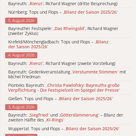
Bayreuth:
„
Rienzi
“
, Richard Wagner (dritte Besprechung)
Nürnberg: Tops und Flops –
„
Bilanz der Saison 2025/26
“
5. August 2026
Bayreuther Festspiele:
„
Das Rheingold
“
, Richard Wagner
(zweiter Zyklus)
Krefeld/Mönchengladbach: Tops und Flops –
„
Bilanz
der Saison 2025/26
“
4. August 2026
Bayreuth:
„
Rienzi
“
, Richard Wagner (zweite Vorstellung)
Bayreuth: Gedenkveranstaltung
„
Verstummte Stimmen
“
mit
Michel Friedman
Pionteks Bayreuth:
„
Christa Pawlofsky: Bayreuths große
Verpflichtung - Die Festspielzeit im Spiegel der Presse
“
Gießen: Tops und Flops –
„
Bilanz der Saison 2025/26
“
3. August 2026
Bayreuth:
„
Siegfried
“
und
„
Götterdämmerung
“
– Bilanz der
zweiten Hälfte des
„
KI-Rings
“
Wuppertal: Tops und Flops –
„
Bilanz der Saison 2025/26
“