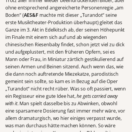
Trotz aller immer wieder beeindruckenden Bilder, aber
ohne entsprechend angereicherte Personenregie „am
Boden“ (
AES&F
machte mit dieser „Turandot“ seine
erste Musiktheater-Produktion überhaupt) gleitet das
Ganze im 3. Akt in Edelkitsch ab, der seinen Höhepunkt
im Finale mit einem sich auf und ab wiegenden
chinesischen Riesenbaby findet, schon jetzt viel zu dick
und aufgeplustert, mit den früheren Opfern, sei es
Mann oder Frau, in Miniatur zärtlich gestikulierend auf
seinen Armen und Beinen sitzend. Auch wenn das, wie
die dann noch auftretende Miezekatze, parodistisch
gemeint sein sollte, so kam es in Bezug auf die Oper
„Turandot“ nicht recht rüber. Was so oft passiert, wenn
ein Regisseur eine gute Idee hat,
he gets carried away
with it
. Man spielt dasselbe bis zu Abwinken, obwohl
eine sparsamere Dosierung fast immer mehr wäre, vor
allem dramaturgisch, wo hier einiges verpasst wurde,
was man durchaus hätte machen können. So wäre