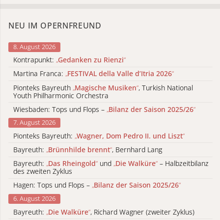
NEU IM OPERNFREUND
8. August 2026
Kontrapunkt:
„
Gedanken zu Rienzi
“
Martina Franca:
„
FESTIVAL della Valle d’Itria 2026
“
Pionteks Bayreuth
„
Magische Musiken
“
, Turkish National
Youth Philharmonic Orchestra
Wiesbaden: Tops und Flops –
„
Bilanz der Saison 2025/26
“
7. August 2026
Pionteks Bayreuth:
„
Wagner, Dom Pedro II. und Liszt
“
Bayreuth:
„
Brünnhilde brennt
“
, Bernhard Lang
Bayreuth:
„
Das Rheingold
“
und
„
Die Walküre
“
– Halbzeitbilanz
des zweiten Zyklus
Hagen: Tops und Flops –
„
Bilanz der Saison 2025/26
“
6. August 2026
Bayreuth:
„
Die Walküre
“
, Richard Wagner (zweiter Zyklus)