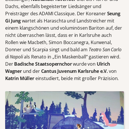
Dachs, ebenfalls begeisterter Liedsänger und
Preisträger des ADAMI Classique. Der Koreaner
Seung
Gi Jung
wartet als Haraschta und Landstreicher mit
einem klangschönen und voluminösen Bariton auf, der
nicht überraschen lässt, dass er in Karlsruhe auch
Rollen wie Macbeth, Simon Boccanegra, Kurwenal,
Donner und Scarpia singt und bald am
Teatro
San Carlo
di Napoli
als Renato in „Ein Maskenball“ gastieren wird.
Der
Badische Staatsopernchor
wurde von
Ulrich
Wagner
und der
Cantus Juvenum Karlsruhe e.V.
von
Katrin Müller
einstudiert, beide mit großer Präzision.