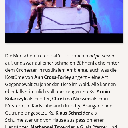
Die Menschen treten natürlich ohnehin
ad personam
auf, und zwar auf einer schmalen Bühnenfläche hinter
dem Orchester in rustikalem Ambiente, auch was die
Kostüme von
Ann Cross-Farley
angeht – eine Art
Gegengewalt zu jener der Tiere im Wald. Alle können
ebenfalls stimmlich voll überzeugen, so Ks.
Armin
Kolarczyk
als Förster,
Christina Niessen
als Frau
Försterin, in Karlsruhe auch Kundry, Brangäne und
Gutrune eingesetzt, Ks.
Klaus Schneider
als
Schulmeister und von Hause aus passionierter
Liedsänger,
Nathanael Tavernier
a.G. als Pfarrer und