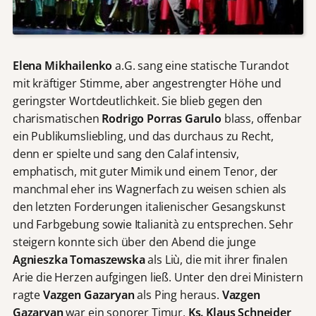
Elena Mikhailenko
a.G. sang eine statische Turandot
mit kräftiger Stimme, aber angestrengter Höhe und
geringster Wortdeutlichkeit. Sie blieb gegen den
charismatischen
Rodrigo Porras Garulo
blass, offenbar
ein Publikumsliebling, und das durchaus zu Recht,
denn er spielte und sang den Calaf intensiv,
emphatisch, mit guter Mimik und einem Tenor, der
manchmal eher ins Wagnerfach zu weisen schien als
den letzten Forderungen italienischer Gesangskunst
und Farbgebung sowie Italianità zu entsprechen. Sehr
steigern konnte sich über den Abend die junge
Agnieszka Tomaszewska
als Liù, die mit ihrer finalen
Arie die Herzen aufgingen ließ. Unter den drei Ministern
ragte
Vazgen Gazaryan
als Ping heraus.
Vazgen
Gazaryan
war ein sonorer Timur,
Ks. Klaus Schneider