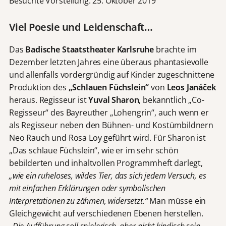
Besuchte Vorstellung: 25. Oktober 2019
Viel Poesie und Leidenschaft…
Das
Badische Staatstheater Karlsruhe
brachte im
Dezember letzten Jahres eine überaus phantasievolle
und allenfalls vordergründig auf Kinder zugeschnittene
Produktion des
„Schlauen Füchslein“
von
Leos Janáček
heraus. Regisseur ist
Yuval Sharon
, bekanntlich „Co-
Regisseur“ des Bayreuther „Lohengrin“, auch wenn er
als Regisseur neben den Bühnen- und Kostümbildnern
Neo Rauch und Rosa Loy geführt wird. Für Sharon ist
„Das schlaue Füchslein“, wie er im sehr schön
bebilderten und inhaltvollen Programmheft darlegt,
„wie ein ruheloses, wildes Tier, das sich jedem Versuch, es
mit einfachen Erklärungen oder symbolischen
Interpretationen zu zähmen, widersetzt.“
Man müsse ein
Gleichgewicht auf verschiedenen Ebenen herstellen.