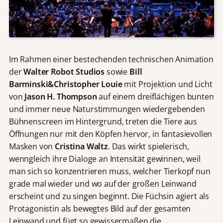
Im Rahmen einer bestechenden technischen Animation
der
Walter Robot Studios
sowie
Bill
Barminski&Christopher Louie
mit Projektion und Licht
von
Jason H. Thompson
auf einem dreiflächigen bunten
und immer neue Naturstimmungen wiedergebenden
Bühnenscreen im Hintergrund, treten die Tiere aus
Öffnungen nur mit den Köpfen hervor, in fantasievollen
Masken von
Cristina Waltz
. Das wirkt spielerisch,
wenngleich ihre Dialoge an Intensität gewinnen, weil
man sich so konzentrieren muss, welcher Tierkopf nun
grade mal wieder und wo auf der großen Leinwand
erscheint und zu singen beginnt. Die Füchsin agiert als
Protagonistin als bewegtes Bild auf der gesamten
Leinwand und fügt so gewissermaßen die