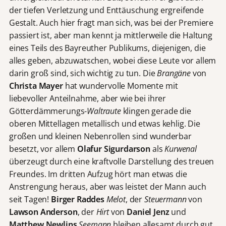
der tiefen Verletzung und Enttäuschung ergreifende
Gestalt. Auch hier fragt man sich, was bei der Premiere
passiert ist, aber man kennt ja mittlerweile die Haltung
eines Teils des Bayreuther Publikums, diejenigen, die
alles geben, abzuwatschen, wobei diese Leute vor allem
darin groß sind, sich wichtig zu tun. Die
Brangäne
von
Christa Mayer
hat wundervolle Momente mit
liebevoller Anteilnahme, aber wie bei ihrer
Götterdämmerungs-
Waltraute
klingen gerade die
oberen Mittellagen metallisch und etwas kehlig. Die
großen und kleinen Nebenrollen sind wunderbar
besetzt, vor allem
Olafur Sigurdarson
als
Kurwenal
überzeugt durch eine kraftvolle Darstellung des treuen
Freundes. Im dritten Aufzug hört man etwas die
Anstrengung heraus, aber was leistet der Mann auch
seit Tagen!
Birger Raddes
Melot
, der
Steuermann
von
Lawson Anderson
, der
Hirt
von
Daniel Jenz
und
Matthew Newlins
Seemann
bleiben allesamt durch gut