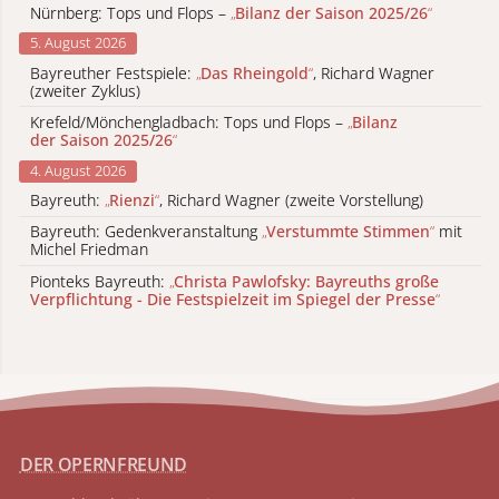
Nürnberg: Tops und Flops –
„
Bilanz der Saison 2025/26
“
5. August 2026
Bayreuther Festspiele:
„
Das Rheingold
“
, Richard Wagner
(zweiter Zyklus)
Krefeld/Mönchengladbach: Tops und Flops –
„
Bilanz
der Saison 2025/26
“
4. August 2026
Bayreuth:
„
Rienzi
“
, Richard Wagner (zweite Vorstellung)
Bayreuth: Gedenkveranstaltung
„
Verstummte Stimmen
“
mit
Michel Friedman
Pionteks Bayreuth:
„
Christa Pawlofsky: Bayreuths große
Verpflichtung - Die Festspielzeit im Spiegel der Presse
“
DER OPERNFREUND