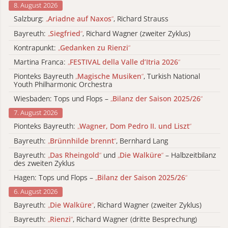
8. August 2026
Salzburg:
„
Ariadne auf Naxos
“
, Richard Strauss
Bayreuth:
„
Siegfried
“
, Richard Wagner (zweiter Zyklus)
Kontrapunkt:
„
Gedanken zu Rienzi
“
Martina Franca:
„
FESTIVAL della Valle d’Itria 2026
“
Pionteks Bayreuth
„
Magische Musiken
“
, Turkish National
Youth Philharmonic Orchestra
Wiesbaden: Tops und Flops –
„
Bilanz der Saison 2025/26
“
7. August 2026
Pionteks Bayreuth:
„
Wagner, Dom Pedro II. und Liszt
“
Bayreuth:
„
Brünnhilde brennt
“
, Bernhard Lang
Bayreuth:
„
Das Rheingold
“
und
„
Die Walküre
“
– Halbzeitbilanz
des zweiten Zyklus
Hagen: Tops und Flops –
„
Bilanz der Saison 2025/26
“
6. August 2026
Bayreuth:
„
Die Walküre
“
, Richard Wagner (zweiter Zyklus)
Bayreuth:
„
Rienzi
“
, Richard Wagner (dritte Besprechung)