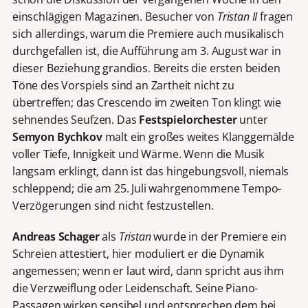
einschlägigen Magazinen. Besucher von
Tristan II
fragen
sich allerdings, warum die Premiere auch musikalisch
durchgefallen ist, die Aufführung am 3. August war in
dieser Beziehung grandios. Bereits die ersten beiden
Töne des Vorspiels sind an Zartheit nicht zu
übertreffen; das Crescendo im zweiten Ton klingt wie
sehnendes Seufzen. Das
Festspielorchester
unter
Semyon Bychkov
malt ein großes weites Klanggemälde
voller Tiefe, Innigkeit und Wärme. Wenn die Musik
langsam erklingt, dann ist das hingebungsvoll, niemals
schleppend; die am 25. Juli wahrgenommene Tempo-
Verzögerungen sind nicht festzustellen.
Andreas Schager
als
Tristan
wurde in der Premiere ein
Schreien attestiert, hier moduliert er die Dynamik
angemessen; wenn er laut wird, dann spricht aus ihm
die Verzweiflung oder Leidenschaft. Seine Piano-
Passagen wirken sensibel und entsprechen dem bei