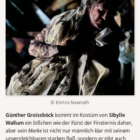
© Enrico Nawrath
Günther Groissböck
kommt im Kostüm von
Sibylle
Wallum
ein bißchen wie der Fürst der Finsternis daher,
aber sein
Marke
ist nicht nur männlich klar mit seinem
unvergleichbaren starken Baß, sondern er gibt auch