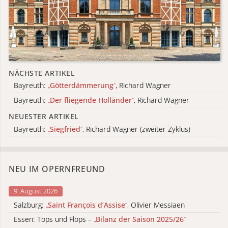
NÄCHSTE ARTIKEL
Bayreuth:
„
Götterdämmerung
“
, Richard Wagner
Bayreuth:
„
Der fliegende Holländer
“
, Richard Wagner
NEUESTER ARTIKEL
Bayreuth:
„
Siegfried
“
, Richard Wagner (zweiter Zyklus)
NEU IM OPERNFREUND
9. August 2026
Salzburg:
„
Saint François d’Assise
“
, Olivier Messiaen
Essen: Tops und Flops –
„
Bilanz der Saison 2025/26
“