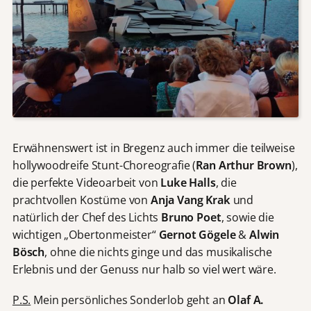
Erwähnenswert ist in Bregenz auch immer die teilweise
hollywoodreife Stunt-Choreografie (
Ran Arthur Brown
),
die perfekte Videoarbeit von
Luke Halls
, die
prachtvollen Kostüme von
Anja Vang Krak
und
natürlich der Chef des Lichts
Bruno Poet
, sowie die
wichtigen „Obertonmeister“
Gernot Gögele
&
Alwin
Bösch
, ohne die nichts ginge und das musikalische
Erlebnis und der Genuss nur halb so viel wert wäre.
P.S.
Mein persönliches Sonderlob geht an
Olaf A.