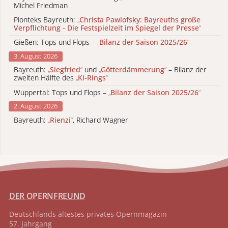
Michel Friedman
Pionteks Bayreuth:
„
Christa Pawlofsky: Bayreuths große
Verpflichtung - Die Festspielzeit im Spiegel der Presse
“
Gießen: Tops und Flops –
„
Bilanz der Saison 2025/26
“
3. August 2026
Bayreuth:
„
Siegfried
“
und
„
Götterdämmerung
“
– Bilanz der
zweiten Hälfte des
„
KI-Rings
“
Wuppertal: Tops und Flops –
„
Bilanz der Saison 2025/26
“
2. August 2026
Bayreuth:
„
Rienzi
“
, Richard Wagner
DER OPERNFREUND
Deutschlands ältestes privates
Opernmagazin
57. Jahrgang