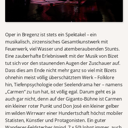
Oper in Bregenz ist stets ein Spektakel – ein
musikalisch, zirzensisches Gesamtkunstwerk mit
Feuerwerk, viel Wasser und atemberaubenden Stunts.
Eine zauberhafte Erlebniswelt mit der Musik von Bizet
tut sich vor den staunenden Augen der Zuschauer auf.
Dass dies am Ende nicht mehr ganz so viel mit Bizets
ohnehin meist völlig überschätztem Werk – Folklore
hin, Tiefenpsychologie oder Seelendrama her – namens
„Carmen“ zu tun hat, ist völlig egal. Darum geht es ja
auch gar nicht, denn auf der Giganto-Bühne ist Carmen
ein kleiner roter Punkt und Don José ein kleiner gelber
im wilden Wirrwarr einer Hundertschaft höchst mobiler
Statisten, Künstler und Protagonisten. Ein guter
Wanderer-Feldstecher (mind. 7 x 50) lohnt immer, auch