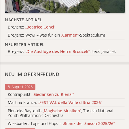
NÄCHSTE ARTIKEL
Bregenz:
„
Beatrice Cenci
“
Bregenz: Wow! – was für ein
„
Carmen
“
-Spektaculum!
NEUESTER ARTIKEL
Bregenz:
„
Die Ausflüge des Herrn Brouček
“
, Leoš Janáček
NEU IM OPERNFREUND
8. August 2026
Kontrapunkt:
„
Gedanken zu Rienzi
“
Martina Franca:
„
FESTIVAL della Valle d’Itria 2026
“
Pionteks Bayreuth
„
Magische Musiken
“
, Turkish National
Youth Philharmonic Orchestra
Wiesbaden: Tops und Flops –
„
Bilanz der Saison 2025/26
“