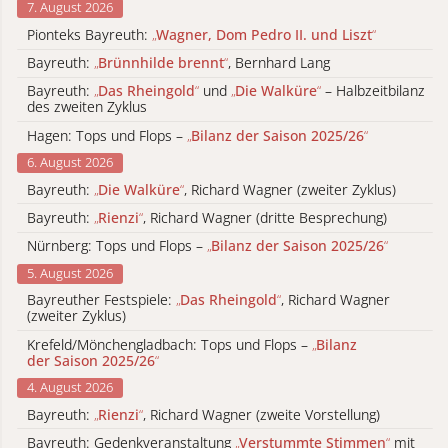
7. August 2026
Pionteks Bayreuth:
„
Wagner, Dom Pedro II. und Liszt
“
Bayreuth:
„
Brünnhilde brennt
“
, Bernhard Lang
Bayreuth:
„
Das Rheingold
“
und
„
Die Walküre
“
– Halbzeitbilanz
des zweiten Zyklus
Hagen: Tops und Flops –
„
Bilanz der Saison 2025/26
“
6. August 2026
Bayreuth:
„
Die Walküre
“
, Richard Wagner (zweiter Zyklus)
Bayreuth:
„
Rienzi
“
, Richard Wagner (dritte Besprechung)
Nürnberg: Tops und Flops –
„
Bilanz der Saison 2025/26
“
5. August 2026
Bayreuther Festspiele:
„
Das Rheingold
“
, Richard Wagner
(zweiter Zyklus)
Krefeld/Mönchengladbach: Tops und Flops –
„
Bilanz
der Saison 2025/26
“
4. August 2026
Bayreuth:
„
Rienzi
“
, Richard Wagner (zweite Vorstellung)
Bayreuth: Gedenkveranstaltung
„
Verstummte Stimmen
“
mit