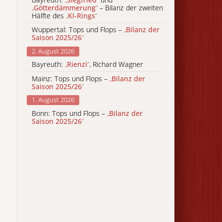
„
Götterdämmerung
“
– Bilanz der zweiten
Hälfte des
„
KI-Rings
“
Wuppertal: Tops und Flops –
„
Bilanz der
Saison 2025/26
“
2. August 2026
Bayreuth:
„
Rienzi
“
, Richard Wagner
Mainz: Tops und Flops –
„
Bilanz der
Saison 2025/26
“
1. August 2026
Bonn: Tops und Flops –
„
Bilanz der
Saison 2025/26
“