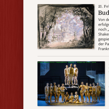
21. F
Bud
Von d
erfol
noch „
Shakes
gespi
der Pa
Frankr