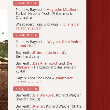
8. August 2026
Pionteks Bayreuth
„
Magische Musiken
“
,
Turkish National Youth Philharmonic
Orchestra
Wiesbaden: Tops und Flops –
„
Bilanz der
Saison 2025/26
“
7. August 2026
Pionteks Bayreuth:
„
Wagner, Dom Pedro
II. und Liszt
“
Bayreuth:
„
Brünnhilde brennt
“
,
Bernhard Lang
Bayreuth:
„
Das Rheingold
“
und
„
Die
Walküre
“
– Halbzeitbilanz des zweiten
Zyklus
Hagen: Tops und Flops –
„
Bilanz der
Saison 2025/26
“
6. August 2026
Bayreuth:
„
Die Walküre
“
, Richard Wagner
(zweiter Zyklus)
Bayreuth:
„
Rienzi
“
, Richard Wagner (dritte