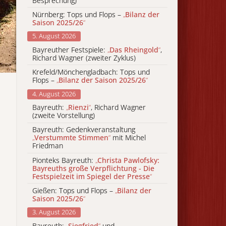
Besprechung)
Nürnberg: Tops und Flops –
„
Bilanz der
Saison 2025/26
“
5. August 2026
Bayreuther Festspiele:
„
Das Rheingold
“
,
Richard Wagner (zweiter Zyklus)
Krefeld/Mönchengladbach: Tops und
Flops –
„
Bilanz der Saison 2025/26
“
4. August 2026
Bayreuth:
„
Rienzi
“
, Richard Wagner
(zweite Vorstellung)
Bayreuth: Gedenkveranstaltung
„
Verstummte Stimmen
“
mit Michel
Friedman
Pionteks Bayreuth:
„
Christa Pawlofsky:
Bayreuths große Verpflichtung - Die
Festspielzeit im Spiegel der Presse
“
Gießen: Tops und Flops –
„
Bilanz der
Saison 2025/26
“
3. August 2026
Bayreuth:
„
Siegfried
“
und