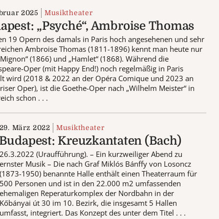
ebruar 2025
Musiktheater
apest: „Psyché“, Ambroise Thomas
en 19 Opern des damals in Paris hoch angesehenen und sehr
greichen Ambroise Thomas (1811-1896) kennt man heute nur
Mignon“ (1866) und „Hamlet“ (1868). Während die
peare-Oper (mit Happy End!) noch regelmäßig in Paris
elt wird (2018 & 2022 an der Opéra Comique und 2023 an
riser Oper), ist die Goethe-Oper nach „Wilhelm Meister“ in
eich schon . . .
29. März 2022
Musiktheater
Budapest: Kreuzkantaten (Bach)
26.3.2022 (Uraufführung). – Ein kurzweiliger Abend zu
ernster Musik – Die nach Graf Miklós Bánffy von Losoncz
(1873-1950) benannte Halle enthält einen Theaterraum für
500 Personen und ist in den 22.000 m2 umfassenden
ehemaligen Reperaturkomplex der Nordbahn in der
Kőbányai út 30 im 10. Bezirk, die insgesamt 5 Hallen
umfasst, integriert. Das Konzept des unter dem Titel . . .