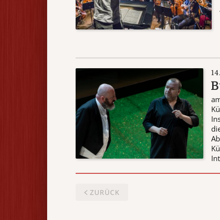
14
B
am
Kü
In
di
Ab
Kü
In
ZURÜCK