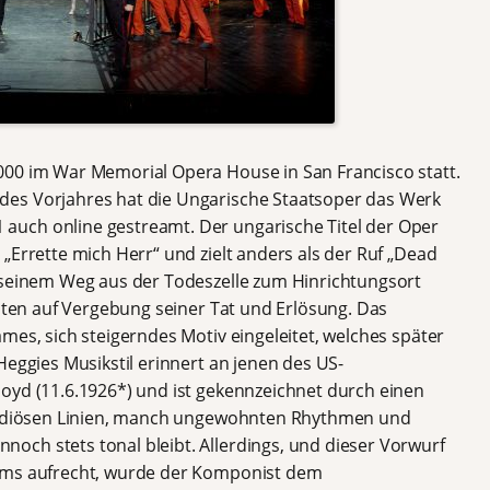
000 im War Memorial Opera House in San Francisco statt.
es Vorjahres hat die Ungarische Staatsoper das Werk
uch online gestreamt. Der ungarische Titel der Oper
„Errette mich Herr“ und zielt anders als der Ruf „Dead
 seinem Weg aus der Todeszelle zum Hinrichtungsort
ilten auf Vergebung seiner Tat und Erlösung. Das
mes, sich steigerndes Motiv eingeleitet, welches später
Heggies Musikstil erinnert an jenen des US-
oyd (11.6.1926*) und ist gekennzeichnet durch einen
elodiösen Linien, manch ungewohnten Rhythmen und
ch stets tonal bleibt. Allerdings, und dieser Vorwurf
eams aufrecht, wurde der Komponist dem