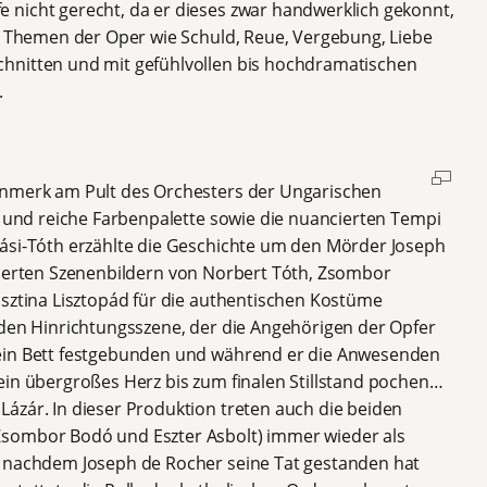
 nicht gerecht, da er dieses zwar handwerklich gekonnt,
re Themen der Oper wie Schuld, Reue, Vergebung, Liebe
hnitten und mit gefühlvollen bis hochdramatischen
.
enmerk am Pult des Orchesters der Ungarischen
e und reiche Farbenpalette sowie die nuancierten Tempi
ási-Tóth erzählte die Geschichte um den Mörder Joseph
rojizierten Szenenbildern von Norbert Tóth, Zsombor
isztina Lisztopád für die authentischen Kostüme
nden Hinrichtungsszene, der die Angehörigen der Opfer
 ein Bett festgebunden und während er die Anwesenden
ein übergroßes Herz bis zum finalen Stillstand pochen…
ázár. In dieser Produktion treten auch die beiden
sombor Bodó und Eszter Asbolt) immer wieder als
t nachdem Joseph de Rocher seine Tat gestanden hat