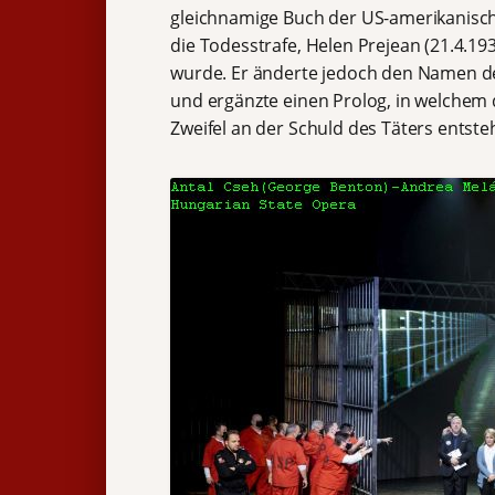
gleichnamige Buch der US-amerikanisch
die Todesstrafe, Helen Prejean (21.4.1
wurde. Er änderte jedoch den Namen de
und ergänzte einen Prolog, in welchem 
Zweifel an der Schuld des Täters entste