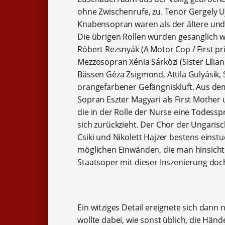
ohne Zwischenrufe, zu. Tenor Gergely U
Knabensopran waren als der ältere und
Die übrigen Rollen wurden gesanglich wi
Róbert Rezsnyák (A Motor Cop / First pr
Mezzosopran Xénia Sárközi (Sister Lilian
Bässen Géza Zsigmond, Attila Gulyásik, 
orangefarbener Gefängniskluft. Aus dem
Sopran Eszter Magyari als First Mother 
die in der Rolle der Nurse eine Todess
sich zurückzieht. Der Chor der Ungari
Csiki und Nikolett Hajzer bestens eins
möglichen Einwänden, die man hinsichtl
Staatsoper mit dieser Inszenierung doc
Ein witziges Detail ereignete sich dan
wollte dabei, wie sonst üblich, die Hän