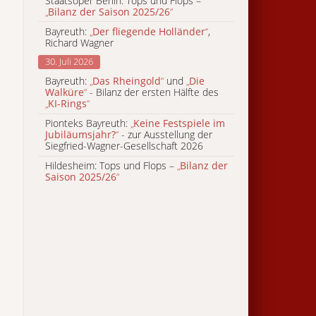
Staatsoper Berlin: Tops und Flops –
„
Bilanz der Saison 2025/26
“
Bayreuth:
„
Der fliegende Holländer
“
,
Richard Wagner
30. Juli 2026
Bayreuth:
„
Das Rheingold
“
und
„
Die
Walküre
“
- Bilanz der ersten Hälfte des
„
KI-Rings
“
Pionteks Bayreuth:
„
Keine Festspiele im
Jubiläumsjahr?
“
- zur Ausstellung der
Siegfried-Wagner-Gesellschaft 2026
Hildesheim: Tops und Flops –
„
Bilanz der
Saison 2025/26
“