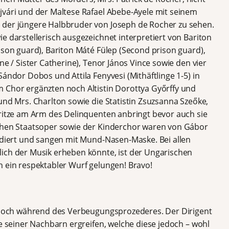
jvári und der Maltese Rafael Abebe-Ayele mit seinem
 der jüngere Halbbruder von Joseph de Rocher zu sehen.
e darstellerisch ausgezeichnet interpretiert von Bariton
ison guard), Bariton Máté Fülep (Second prison guard),
ne / Sister Catherine), Tenor János Vince sowie den vier
Sándor Dobos und Attila Fenyvesi (Mithäftlinge 1-5) in
 Chor ergänzten noch Altistin Dorottya Győrffy und
und Mrs. Charlton sowie die Statistin Zsuzsanna Szeőke,
pritze am Arm des Delinquenten anbringt bevor auch sie
schen Staatsoper sowie der Kinderchor waren von Gábor
tudiert und sangen mit Mund-Nasen-Maske. Bei allen
ich der Musik erheben könnte, ist der Ungarischen
h ein respektabler Wurf gelungen! Bravo!
n noch während des Verbeugungsprozederes. Der Dirigent
de seiner Nachbarn ergreifen, welche diese jedoch – wohl