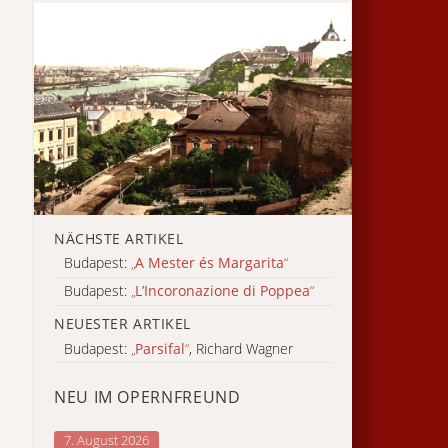
NÄCHSTE ARTIKEL
Budapest:
„
A Mester és Margarita
“
Budapest:
„
L’Incoronazione di Poppea
“
NEUESTER ARTIKEL
Budapest:
„
Parsifal
“
, Richard Wagner
NEU IM OPERNFREUND
7. August 2026