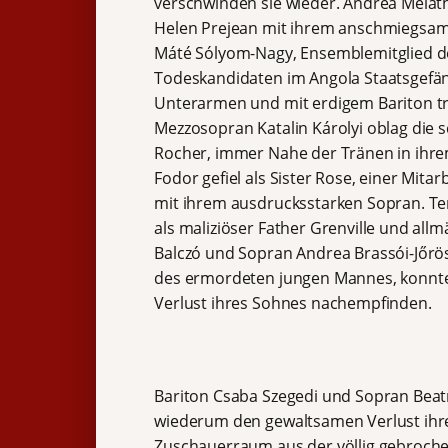
verschwinden sie wieder. Andrea Meláth
Helen Prejean mit ihrem anschmiegs
Máté Sólyom-Nagy, Ensemblemitglied des
Todeskandidaten im Angola Staatsgefäng
Unterarmen und mit erdigem Bariton tro
Mezzosopran Katalin Károlyi oblag die s
Rocher, immer Nahe der Tränen in ihrem
Fodor gefiel als Sister Rose, einer Mit
mit ihrem ausdrucksstarken Sopran. Te
als maliziöser Father Grenville und al
Balczó und Sopran Andrea Brassói-Jőrö
des ermordeten jungen Mannes, konnte
Verlust ihres Sohnes nachempfinden.
Bariton Csaba Szegedi und Sopran Beatr
wiederum den gewaltsamen Verlust ihre
Zuschauerraum aus der völlig gebrochen