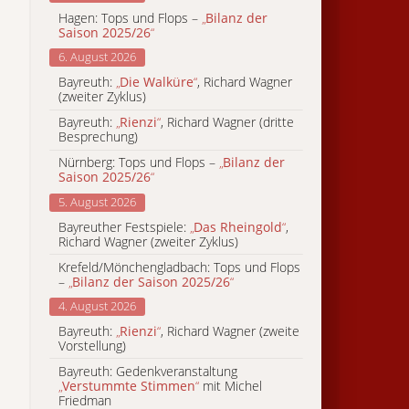
Hagen: Tops und Flops –
„
Bilanz der
Saison 2025/26
“
6. August 2026
Bayreuth:
„
Die Walküre
“
, Richard Wagner
(zweiter Zyklus)
Bayreuth:
„
Rienzi
“
, Richard Wagner (dritte
Besprechung)
Nürnberg: Tops und Flops –
„
Bilanz der
Saison 2025/26
“
5. August 2026
Bayreuther Festspiele:
„
Das Rheingold
“
,
Richard Wagner (zweiter Zyklus)
Krefeld/Mönchengladbach: Tops und Flops
–
„
Bilanz der Saison 2025/26
“
4. August 2026
Bayreuth:
„
Rienzi
“
, Richard Wagner (zweite
Vorstellung)
Bayreuth: Gedenkveranstaltung
„
Verstummte Stimmen
“
mit Michel
Friedman