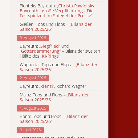
Pionteks Bayreuth:
„
Christa Pawlofsky:
Bayreuths große Verpflichtung - Die
Festspielzeit im Spiegel der Presse
“
Gießen: Tops und Flops –
„
Bilanz der
Saison 2025/26
“
3. August 2026
Bayreuth:
„
Siegfried
“
und
„
Götterdämmerung
“
– Bilanz der zweiten
Hälfte des
„
KI-Rings
“
Wuppertal: Tops und Flops –
„
Bilanz der
Saison 2025/26
“
2. August 2026
Bayreuth:
„
Rienzi
“
, Richard Wagner
Mainz: Tops und Flops –
„
Bilanz der
Saison 2025/26
“
1. August 2026
Bonn: Tops und Flops –
„
Bilanz der
Saison 2025/26
“
31. Juli 2026