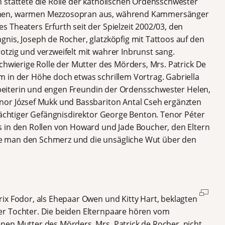
 stattete die Rolle der katholischen Ordensschwester
amen, warmen Mezzosopran aus, während Kammersänger
 Theaters Erfurth seit der Spielzeit 2002/03, den
nis, Joseph de Rocher, glatzköpfig mit Tattoos auf den
tzig und verzweifelt mit wahrer Inbrunst sang.
chwierige Rolle der Mutter des Mörders, Mrs. Patrick De
 in der Höhe doch etwas schrillem Vortrag. Gabriella
arbeiterin und engen Freundin der Ordensschwester Helen,
nor József Mukk und Bassbariton Antal Cseh ergänzten
lmächtiger Gefängnisdirektor George Benton. Tenor Péter
s in den Rollen von Howard und Jade Boucher, den Eltern
 man den Schmerz und die unsägliche Wut über den
ix Fodor, als Ehepaar Owen und Kitty Hart, beklagten
r Tochter. Die beiden Elternpaare hören vom
en Mutter des Mörders, Mrs. Patrick de Rocher, nicht