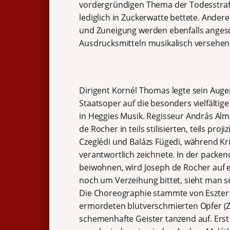
vordergründigen Thema der Todesstrafe
lediglich in Zuckerwatte bettete. Ande
und Zuneigung werden ebenfalls angesc
Ausdrucksmitteln musikalisch versehen
Dirigent Kornél Thomas legte sein Aug
Staatsoper auf die besonders vielfältig
in Heggies Musik. Regisseur András Alm
de Rocher in teils stilisierten, teils p
Czeglédi und Balázs Fügedi, während Kr
verantwortlich zeichnete. In der packe
beiwohnen, wird Joseph de Rocher auf
noch um Verzeihung bittet, sieht man s
Die Choreographie stammte von Eszter L
ermordeten blutverschmierten Opfer (Z
schemenhafte Geister tanzend auf. Ers