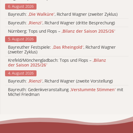
6. August 2026
Bayreuth:
„
Die Walküre
“
, Richard Wagner (zweiter Zyklus)
Bayreuth:
„
Rienzi
“
, Richard Wagner (dritte Besprechung)
Nürnberg: Tops und Flops –
„
Bilanz der Saison 2025/26
“
5. August 2026
Bayreuther Festspiele:
„
Das Rheingold
“
, Richard Wagner
(zweiter Zyklus)
Krefeld/Mönchengladbach: Tops und Flops –
„
Bilanz
der Saison 2025/26
“
4. August 2026
Bayreuth:
„
Rienzi
“
, Richard Wagner (zweite Vorstellung)
Bayreuth: Gedenkveranstaltung
„
Verstummte Stimmen
“
mit
Michel Friedman