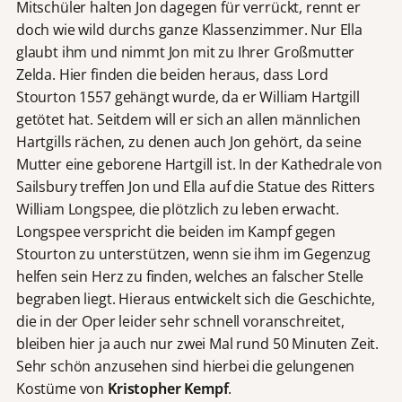
Mitschüler halten Jon dagegen für verrückt, rennt er
doch wie wild durchs ganze Klassenzimmer. Nur Ella
glaubt ihm und nimmt Jon mit zu Ihrer Großmutter
Zelda. Hier finden die beiden heraus, dass Lord
Stourton 1557 gehängt wurde, da er William Hartgill
getötet hat. Seitdem will er sich an allen männlichen
Hartgills rächen, zu denen auch Jon gehört, da seine
Mutter eine geborene Hartgill ist. In der Kathedrale von
Sailsbury treffen Jon und Ella auf die Statue des Ritters
William Longspee, die plötzlich zu leben erwacht.
Longspee verspricht die beiden im Kampf gegen
Stourton zu unterstützen, wenn sie ihm im Gegenzug
helfen sein Herz zu finden, welches an falscher Stelle
begraben liegt. Hieraus entwickelt sich die Geschichte,
die in der Oper leider sehr schnell voranschreitet,
bleiben hier ja auch nur zwei Mal rund 50 Minuten Zeit.
Sehr schön anzusehen sind hierbei die gelungenen
Kostüme von
Kristopher Kempf
.