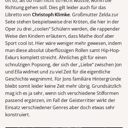
oft so, als ob man nicht so recht wusste, wohin die
Richtung gehen soll. Dies gilt leider auch für das
Libretto von
Christoph Klimke
. Großmutter Zelda zur
Seite stehen beispielsweise drei Kröten, die hier in der
Oper zu drei „coolen“ Schülern werden, die rappender
Weise den Kindern erläutern, dass Mathe doof aber
Sport cool ist. Hier wäre weniger mehr gewesen, indem
man diese absolut überflüssigen Rollen samt Hip-Hop-
Exkurs komplett streicht. Ähnliches gilt für einen
schnulzigen Popsong, der sich der „Liebe“ zwischen Jon
und Ella widmet und zu viel Zeit für die eigentliche
Geschichte wegnimmt. Für Jons familiäre Hintergründe
bleibt somit leider keine Zeit mehr übrig. Grundsätzlich
mag ich es ja sehr, wenn sich verschiedene Stilformen
passend ergänzen, im Fall der Geisterritter wirkt der
Einsatz verschiedener Genres aber doch etwas sehr
konstruiert.