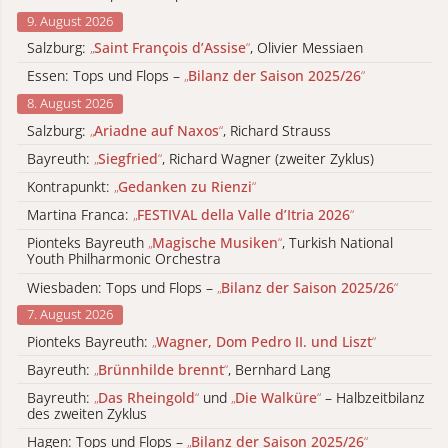
9. August 2026
Salzburg:
„
Saint François d’Assise
“
, Olivier Messiaen
Essen: Tops und Flops –
„
Bilanz der Saison 2025/26
“
8. August 2026
Salzburg:
„
Ariadne auf Naxos
“
, Richard Strauss
Bayreuth:
„
Siegfried
“
, Richard Wagner (zweiter Zyklus)
Kontrapunkt:
„
Gedanken zu Rienzi
“
Martina Franca:
„
FESTIVAL della Valle d’Itria 2026
“
Pionteks Bayreuth
„
Magische Musiken
“
, Turkish National
Youth Philharmonic Orchestra
Wiesbaden: Tops und Flops –
„
Bilanz der Saison 2025/26
“
7. August 2026
Pionteks Bayreuth:
„
Wagner, Dom Pedro II. und Liszt
“
Bayreuth:
„
Brünnhilde brennt
“
, Bernhard Lang
Bayreuth:
„
Das Rheingold
“
und
„
Die Walküre
“
– Halbzeitbilanz
des zweiten Zyklus
Hagen: Tops und Flops –
„
Bilanz der Saison 2025/26
“