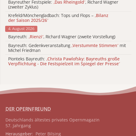
Bayreuther Festspiele:
„
Das Rheingold
“
, Richard Wagner
(zweiter Zyklus)
Krefeld/Mönchengladbach: Tops und Flops –
„
Bilanz
der Saison 2025/26
“
4. August 2026
Bayreuth:
„
Rienzi
“
, Richard Wagner (zweite Vorstellung)
Bayreuth: Gedenkveranstaltung
„
Verstummte Stimmen
“
mit
Michel Friedman
Pionteks Bayreuth:
„
Christa Pawlofsky: Bayreuths große
Verpflichtung - Die Festspielzeit im Spiegel der Presse
“
DER OPERNFREUND
Deutschlands ältestes privates
Opernmagazin
57. Jahrgang
Herausgeber
: Peter Bilsing