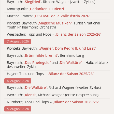
Bayreuth:
„
Siegfried
“
, Richard Wagner (zweiter Zyklus)
Kontrapunkt:
„
Gedanken zu Rienzi
“
Martina Franca:
„
FESTIVAL della Valle d’Itria 2026
“
Pionteks Bayreuth
„
Magische Musiken
“
, Turkish National
Youth Philharmonic Orchestra
Wiesbaden: Tops und Flops –
„
Bilanz der Saison 2025/26
“
7. August 2026
Pionteks Bayreuth:
„
Wagner, Dom Pedro II. und Liszt
“
Bayreuth:
„
Brünnhilde brennt
“
, Bernhard Lang
Bayreuth:
„
Das Rheingold
“
und
„
Die Walküre
“
– Halbzeitbilanz
des zweiten Zyklus
Hagen: Tops und Flops –
„
Bilanz der Saison 2025/26
“
6. August 2026
Bayreuth:
„
Die Walküre
“
, Richard Wagner (zweiter Zyklus)
Bayreuth:
„
Rienzi
“
, Richard Wagner (dritte Besprechung)
Nürnberg: Tops und Flops –
„
Bilanz der Saison 2025/26
“
5. August 2026