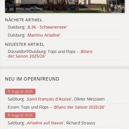
NÄCHSTE ARTIKEL
Duisburg:
„
B.36 - Schwanensee
“
Duisburg:
„
Martinu Ariadne
“
NEUESTER ARTIKEL
Düsseldorf/Duisburg: Tops und Flops –
„
Bilanz
der Saison 2025/26
“
NEU IM OPERNFREUND
9. August 2026
Salzburg:
„
Saint François d’Assise
“
, Olivier Messiaen
Essen: Tops und Flops –
„
Bilanz der Saison 2025/26
“
8. August 2026
Salzburg:
„
Ariadne auf Naxos
“
, Richard Strauss