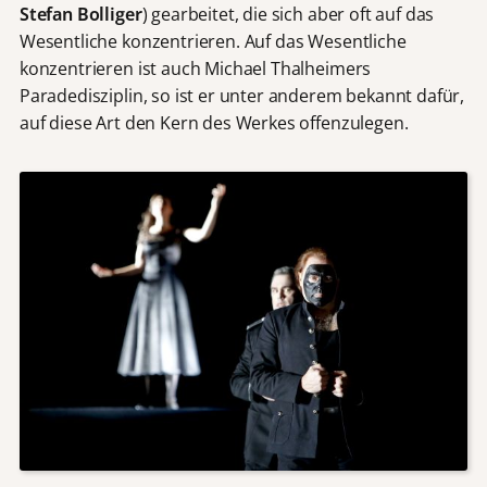
Stefan Bolliger
) gearbeitet, die sich aber oft auf das
Wesentliche konzentrieren. Auf das Wesentliche
konzentrieren ist auch Michael Thalheimers
Paradedisziplin, so ist er unter anderem bekannt dafür,
auf diese Art den Kern des Werkes offenzulegen.