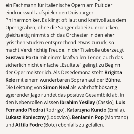
ein Fachmann für italienische Opern am Pult der
eindrucksvoll aufspielenden Duisburger
Philharmoniker. Es klingt oft laut und kraftvoll aus dem
Operngraben, ohne die Sänger dabei zu erdrücken,
gleichzeitig nimmt sich das Orchester in den eher
lyrischen Stücken entsprechend etwas zurück, so
macht Verdi richtig Freude. In der Titelrolle überzeugt
Gustavo Porta
mit einem kraftvollen Tenor, auch das
sicherlich nicht einfache „Esultate“ gelingt zu Beginn
der Oper meisterlich. Als Desedemona steht
Brigitta
Kele
mit einem wunderbaren Sopran auf der Bühne.
Die Leistung von
Simon Neal
als wahrhaft bösartig
agierender Jago rundet das positive Gesamtbild ab. In
den Nebenrollen wissen
Ibrahim Yesilay
(Cassio),
Luis
Fernando Piedra
(Rodrigo),
Katarzyna Kuncio
(Emilia),
Lukasz Konieczny
(Lodovico),
Beniamin Pop
(Montano)
und
Attila Fodre
(Bote) ebenfalls zu gefallen.