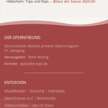
Hildesheim: Tops und Flops –
„
Bilanz der Saison 2025/26
“
DER OPERNFREUND
Deutschlands ältestes privates
Opernmagazin
57. Jahrgang
Herausgeber
: Peter Bilsing
Kontakt
:
opera@e.mail.de
ENTDECKEN
Musiktheater
Konzerte
Interviews
Opernhäuser A–Z
Bücherecke
Silberscheiben
Der OF-Stern