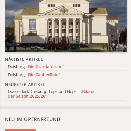
NÄCHSTE ARTIKEL
Duisburg:
„
Die Csardafürstin
“
Duisburg:
„
Die Zauberflöte
“
NEUESTER ARTIKEL
Düsseldorf/Duisburg: Tops und Flops –
„
Bilanz
der Saison 2025/26
“
NEU IM OPERNFREUND