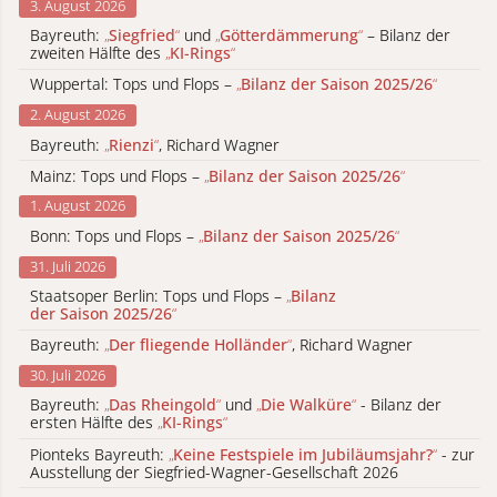
3. August 2026
Bayreuth:
„
Siegfried
“
und
„
Götterdämmerung
“
– Bilanz der
zweiten Hälfte des
„
KI-Rings
“
Wuppertal: Tops und Flops –
„
Bilanz der Saison 2025/26
“
2. August 2026
Bayreuth:
„
Rienzi
“
, Richard Wagner
Mainz: Tops und Flops –
„
Bilanz der Saison 2025/26
“
1. August 2026
Bonn: Tops und Flops –
„
Bilanz der Saison 2025/26
“
31. Juli 2026
Staatsoper Berlin: Tops und Flops –
„
Bilanz
der Saison 2025/26
“
Bayreuth:
„
Der fliegende Holländer
“
, Richard Wagner
30. Juli 2026
Bayreuth:
„
Das Rheingold
“
und
„
Die Walküre
“
- Bilanz der
ersten Hälfte des
„
KI-Rings
“
Pionteks Bayreuth:
„
Keine Festspiele im Jubiläumsjahr?
“
- zur
Ausstellung der Siegfried-Wagner-Gesellschaft 2026