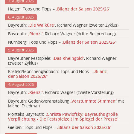
7. August 2026
Hagen: Tops und Flops –
„
Bilanz der Saison 2025/26
“
6. August 2026
Bayreuth:
„
Die Walküre
“
, Richard Wagner (zweiter Zyklus)
Bayreuth:
„
Rienzi
“
, Richard Wagner (dritte Besprechung)
Nürnberg: Tops und Flops –
„
Bilanz der Saison 2025/26
“
5. August 2026
Bayreuther Festspiele:
„
Das Rheingold
“
, Richard Wagner
(zweiter Zyklus)
Krefeld/Mönchengladbach: Tops und Flops –
„
Bilanz
der Saison 2025/26
“
4. August 2026
Bayreuth:
„
Rienzi
“
, Richard Wagner (zweite Vorstellung)
Bayreuth: Gedenkveranstaltung
„
Verstummte Stimmen
“
mit
Michel Friedman
Pionteks Bayreuth:
„
Christa Pawlofsky: Bayreuths große
Verpflichtung - Die Festspielzeit im Spiegel der Presse
“
Gießen: Tops und Flops –
„
Bilanz der Saison 2025/26
“