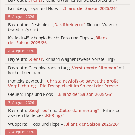
Nürnberg: Tops und Flops –
„
Bilanz der Saison 2025/26
“
5. August 2026
Bayreuther Festspiele:
„
Das Rheingold
“
, Richard Wagner
(zweiter Zyklus)
Krefeld/Mönchengladbach: Tops und Flops –
„
Bilanz
der Saison 2025/26
“
4. August 2026
Bayreuth:
„
Rienzi
“
, Richard Wagner (zweite Vorstellung)
Bayreuth: Gedenkveranstaltung
„
Verstummte Stimmen
“
mit
Michel Friedman
Pionteks Bayreuth:
„
Christa Pawlofsky: Bayreuths große
Verpflichtung - Die Festspielzeit im Spiegel der Presse
“
Gießen: Tops und Flops –
„
Bilanz der Saison 2025/26
“
3. August 2026
Bayreuth:
„
Siegfried
“
und
„
Götterdämmerung
“
– Bilanz der
zweiten Hälfte des
„
KI-Rings
“
Wuppertal: Tops und Flops –
„
Bilanz der Saison 2025/26
“
2. August 2026