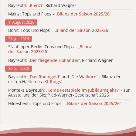
Bayreuth:
„
Rienzi
“
, Richard Wagner
Mainz: Tops und Flops –
„
Bilanz der Saison 2025/26
“
1. August 2026
Bonn: Tops und Flops –
„
Bilanz der Saison 2025/26
“
31. Juli 2026
Staatsoper Berlin: Tops und Flops –
„
Bilanz
der Saison 2025/26
“
Bayreuth:
„
Der fliegende Holländer
“
, Richard Wagner
30. Juli 2026
Bayreuth:
„
Das Rheingold
“
und
„
Die Walküre
“
- Bilanz der
ersten Hälfte des
„
KI-Rings
“
Pionteks Bayreuth:
„
Keine Festspiele im Jubiläumsjahr?
“
- zur
Ausstellung der Siegfried-Wagner-Gesellschaft 2026
Hildesheim: Tops und Flops –
„
Bilanz der Saison 2025/26
“