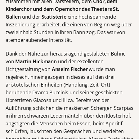
zusammen mit allen Darstellern, dem
Chor, dem
Kinderchor und dem Opernchor des Theaters St.
Gallen
und der
Statisterie
eine hochspannende
Inszenierung erarbeitet, die einen von Beginn weg über
zweieinhalb Stunden in ihren Bann zog. Das war von
atemberaubender Intensität.
Dank der Nähe zur herausragend gestalteten Bühne
von
Martin Hickmann
und der exzellenten
Lichtgestaltung von
Anselm Fischer
wurde man
regelrecht hineingezogen in dieses auf den drei
aristotelischen Einheiten (Handlung, Zeit, Ort)
beruhende Drama Puccinis und seiner geschickten
Librettisten Giacosa und Illica. Bereits vor der
Aufführung schlichen die maskierten Schergen Scarpias
in ihren schwarzen Ledermänteln über den Klosterhof,
ängstigten die Menschen beim Essen, beim Aperitif
schlürfen, lauschten den Gesprächen und wedelten
bedrohlich mit ihren Schlagstöcken. Marcos Darbyshire