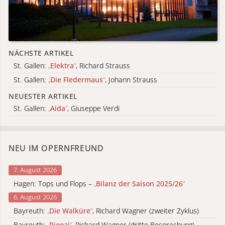
NÄCHSTE ARTIKEL
St. Gallen:
„
Elektra
“
, Richard Strauss
St. Gallen:
„
Die Fledermaus
“
, Johann Strauss
NEUESTER ARTIKEL
St. Gallen:
„
Aida
“
, Giuseppe Verdi
NEU IM OPERNFREUND
7. August 2026
Hagen: Tops und Flops –
„
Bilanz der Saison 2025/26
“
6. August 2026
Bayreuth:
„
Die Walküre
“
, Richard Wagner (zweiter Zyklus)
Bayreuth:
„
Rienzi
“
, Richard Wagner (dritte Besprechung)