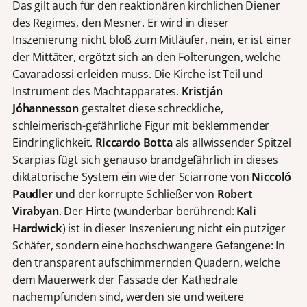
Das gilt auch für den reaktionären kirchlichen Diener
des Regimes, den Mesner. Er wird in dieser
Inszenierung nicht bloß zum Mitläufer, nein, er ist einer
der Mittäter, ergötzt sich an den Folterungen, welche
Cavaradossi erleiden muss. Die Kirche ist Teil und
Instrument des Machtapparates.
Kristján
Jóhannesson
gestaltet diese schreckliche,
schleimerisch-gefährliche Figur mit beklemmender
Eindringlichkeit.
Riccardo Botta
als allwissender Spitzel
Scarpias fügt sich genauso brandgefährlich in dieses
diktatorische System ein wie der Sciarrone von
Niccoló
Paudler
und der korrupte Schließer von
Robert
Virabyan
. Der Hirte (wunderbar berührend:
Kali
Hardwick
) ist in dieser Inszenierung nicht ein putziger
Schäfer, sondern eine hochschwangere Gefangene: In
den transparent aufschimmernden Quadern, welche
dem Mauerwerk der Fassade der Kathedrale
nachempfunden sind, werden sie und weitere