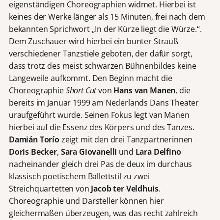
eigenständigen Choreographien widmet. Hierbei ist
keines der Werke länger als 15 Minuten, frei nach dem
bekannten Sprichwort „In der Kürze liegt die Würze.“.
Dem Zuschauer wird hierbei ein bunter Strauß
verschiedener Tanzstiele geboten, der dafür sorgt,
dass trotz des meist schwarzen Bühnenbildes keine
Langeweile aufkommt. Den Beginn macht die
Choreographie
Short Cut
von
Hans van Manen
, die
bereits im Januar 1999 am Nederlands Dans Theater
uraufgeführt wurde. Seinen Fokus legt van Manen
hierbei auf die Essenz des Körpers und des Tanzes.
Damián Torío
zeigt mit den drei Tanzpartnerinnen
Doris Becker
,
Sara Giovanelli
und
Lara Delfino
nacheinander gleich drei Pas de deux im durchaus
klassisch poetischem Ballettstil zu zwei
Streichquartetten von
Jacob ter Veldhuis
.
Choreographie und Darsteller können hier
gleichermaßen überzeugen, was das recht zahlreich