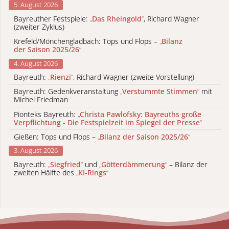
5. August 2026
Bayreuther Festspiele:
„
Das Rheingold
“
, Richard Wagner
(zweiter Zyklus)
Krefeld/Mönchengladbach: Tops und Flops –
„
Bilanz
der Saison 2025/26
“
4. August 2026
Bayreuth:
„
Rienzi
“
, Richard Wagner (zweite Vorstellung)
Bayreuth: Gedenkveranstaltung
„
Verstummte Stimmen
“
mit
Michel Friedman
Pionteks Bayreuth:
„
Christa Pawlofsky: Bayreuths große
Verpflichtung - Die Festspielzeit im Spiegel der Presse
“
Gießen: Tops und Flops –
„
Bilanz der Saison 2025/26
“
3. August 2026
Bayreuth:
„
Siegfried
“
und
„
Götterdämmerung
“
– Bilanz der
zweiten Hälfte des
„
KI-Rings
“