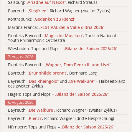
Salzburg:
„
Ariadne auf Naxos
“
, Richard Strauss
Bayreuth:
„
Siegfried
“
, Richard Wagner (zweiter Zyklus)
Kontrapunkt:
„
Gedanken zu Rienzi
“
Martina Franca:
„
FESTIVAL della Valle d’Itria 2026
“
Pionteks Bayreuth
„
Magische Musiken
“
, Turkish National
Youth Philharmonic Orchestra
Wiesbaden: Tops und Flops –
„
Bilanz der Saison 2025/26
“
7. August 2026
Pionteks Bayreuth:
„
Wagner, Dom Pedro II. und Liszt
“
Bayreuth:
„
Brünnhilde brennt
“
, Bernhard Lang
Bayreuth:
„
Das Rheingold
“
und
„
Die Walküre
“
– Halbzeitbilanz
des zweiten Zyklus
Hagen: Tops und Flops –
„
Bilanz der Saison 2025/26
“
6. August 2026
Bayreuth:
„
Die Walküre
“
, Richard Wagner (zweiter Zyklus)
Bayreuth:
„
Rienzi
“
, Richard Wagner (dritte Besprechung)
Nürnberg: Tops und Flops –
„
Bilanz der Saison 2025/26
“