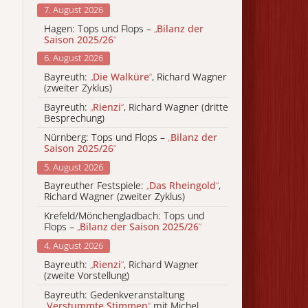
7. August 2026
Hagen: Tops und Flops –
„
Bilanz der
Saison 2025/26
“
6. August 2026
Bayreuth:
„
Die Walküre
“
, Richard Wagner
(zweiter Zyklus)
Bayreuth:
„
Rienzi
“
, Richard Wagner (dritte
Besprechung)
Nürnberg: Tops und Flops –
„
Bilanz der
Saison 2025/26
“
5. August 2026
Bayreuther Festspiele:
„
Das Rheingold
“
,
Richard Wagner (zweiter Zyklus)
Krefeld/Mönchengladbach: Tops und
Flops –
„
Bilanz der Saison 2025/26
“
4. August 2026
Bayreuth:
„
Rienzi
“
, Richard Wagner
(zweite Vorstellung)
Bayreuth: Gedenkveranstaltung
„
Verstummte Stimmen
“
mit Michel