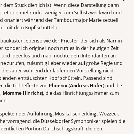
dem Stück dienlich ist. Wenn diese Darstellung dann
artet und mehr oder weniger zum Selbstzweck wird und
ld onaniert während der Tambourmajor Marie sexuell
nur mit dem Kopf schütteln.
aukasten, ebenso wie der Priester, der sich als Narr in
r sonderlich originell noch ruft es in der heutigen Zeit
ich und ideenlos und man möchte dem Intendanten an
rne zurufen, zukünftig lieber wieder auf große Regie und
 dies aber während der laufenden Vorstellung nicht
holenden enttäuschten Kopf schütteln. Passend sind
er
, die Lichteffekte von
Phoenix (Andreas Hofer)
und die
er, Momme Hinrichs)
, die das Hinrichtungszimmer zum
hen.
spekten der Aufführung. Musikalisch erklingt Wozzeck
hervorragend, die Düsseldorfer Symphoniker spielen die
ordentlichen Portion Durchschlagskraft, die den