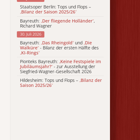
Staatsoper Berlin: Tops und Flops –
„
Bilanz der Saison 2025/26
“
Bayreuth:
„
Der fliegende Holländer
“
,
Richard Wagner
30. Juli 2026
Bayreuth:
„
Das Rheingold
“
und
„
Die
Walküre
“
- Bilanz der ersten Hälfte des
„
KI-Rings
“
Pionteks Bayreuth:
„
Keine Festspiele im
Jubiläumsjahr?
“
- zur Ausstellung der
Siegfried-Wagner-Gesellschaft 2026
Hildesheim: Tops und Flops –
„
Bilanz der
Saison 2025/26
“