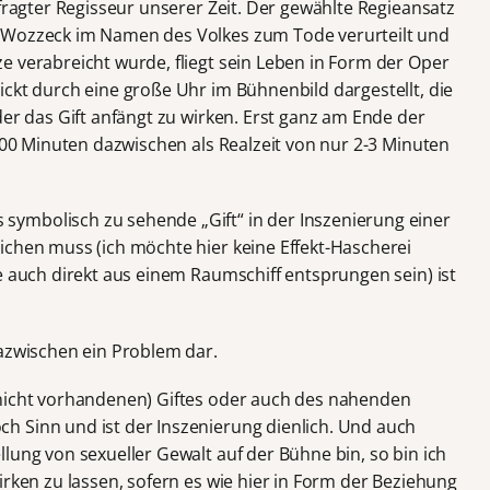
efragter Regisseur unserer Zeit. Der gewählte Regieansatz
 Wozzeck im Namen des Volkes zum Tode verurteilt und
e verabreicht wurde, fliegt sein Leben in Form der Oper
ckt durch eine große Uhr im Bühnenbild dargestellt, die
der das Gift anfängt zu wirken. Erst ganz am Ende der
 100 Minuten dazwischen als Realzeit von nur 2-3 Minuten
ymbolisch zu sehende „Gift“ in der Inszenierung einer
ichen muss (ich möchte hier keine Effekt-Hascherei
e auch direkt aus einem Raumschiff entsprungen sein) ist
dazwischen ein Problem dar.
(nicht vorhandenen) Giftes oder auch des nahenden
h Sinn und ist der Inszenierung dienlich. Und auch
lung von sexueller Gewalt auf der Bühne bin, so bin ich
irken zu lassen, sofern es wie hier in Form der Beziehung