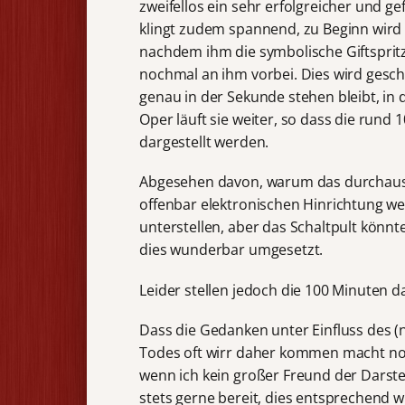
zweifellos ein sehr erfolgreicher und g
klingt zudem spannend, zu Beginn wird
nachdem ihm die symbolische Giftspritz
nochmal an ihm vorbei. Dies wird geschi
genau in der Sekunde stehen bleibt, in 
Oper läuft sie weiter, so dass die rund
dargestellt werden.
Abgesehen davon, warum das durchaus s
offenbar elektronischen Hinrichtung we
unterstellen, aber das Schaltpult könnt
dies wunderbar umgesetzt.
Leider stellen jedoch die 100 Minuten 
Dass die Gedanken unter Einfluss des 
Todes oft wirr daher kommen macht noc
wenn ich kein großer Freund der Darstel
stets gerne bereit, dies entsprechend w