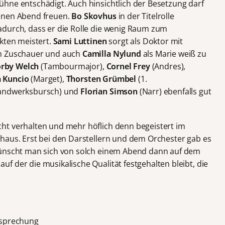
hne entschädigt. Auch hinsichtlich der Besetzung darf
enen Abend freuen.
Bo Skovhus
in der Titelrolle
adurch, dass er die Rolle die wenig Raum zum
nkten meistert.
Sami Luttinen
sorgt als Doktor mit
im Zuschauer und auch
Camilla Nylund
als Marie weiß zu
rby Welch
(Tambourmajor),
Cornel Frey
(Andres),
a Kuncio
(Marget),
Thorsten Grümbel
(1.
andwerksbursch) und
Florian Simson
(Narr) ebenfalls gut
ht verhalten und mehr höflich denn begeistert im
haus. Erst bei den Darstellern und dem Orchester gab es
wünscht man sich von solch einem Abend dann auf dem
 der die musikalische Qualität festgehalten bleibt, die
esprechung