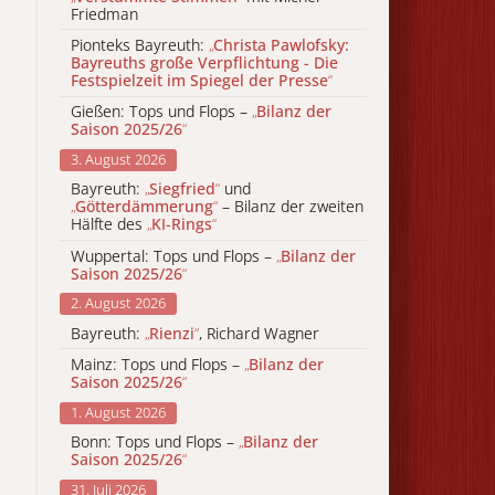
Friedman
Pionteks Bayreuth:
„
Christa Pawlofsky:
Bayreuths große Verpflichtung - Die
Festspielzeit im Spiegel der Presse
“
Gießen: Tops und Flops –
„
Bilanz der
Saison 2025/26
“
3. August 2026
Bayreuth:
„
Siegfried
“
und
„
Götterdämmerung
“
– Bilanz der zweiten
Hälfte des
„
KI-Rings
“
Wuppertal: Tops und Flops –
„
Bilanz der
Saison 2025/26
“
2. August 2026
Bayreuth:
„
Rienzi
“
, Richard Wagner
Mainz: Tops und Flops –
„
Bilanz der
Saison 2025/26
“
1. August 2026
Bonn: Tops und Flops –
„
Bilanz der
Saison 2025/26
“
31. Juli 2026