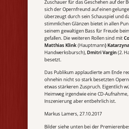
Zuschauer für das Geschehen auf der Bü
sich der Opernfreund auf einen gelung
überzeugt durch sein Schauspiel und d
stimmlichen Glänzen bietet in allen Pu
seinem gewaltigen Bass für Freude be
gefallen. Die weiteren Rollen sind mit
Co
Matthias Klink
(Hauptmann
) Katarzyn
Handwerksbursch),
Dmitri Vargin
(2. H
besetzt.
Das Publikum applaudierte am Ende rec
ohnehin nicht so stark besetzten Opern
etwas stärkeren Zuspruch. Eigentlich 
Heimweg irgendwie eine CD-Aufnahme, auf
Inszenierung aber entbehrlich ist.
Markus Lamers, 27.10.2017
Bilder siehe unten bei der Premierenb