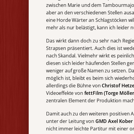
zwischen Marie und dem Tambourmajor 
aber an den verschiedenen Stellen aus
eine Horde Wärter an Schlagstöcken wi
mehr als nur belästigt, kann ich leider 
Das wirkt dann doch zu sehr nach Regieb
Strapsen präsentiert. Auch dies ist wede
nach Skandal. Vielmehr wirkt es peinl
diesen sich leider häufenden Stellen ge
weniger auf große Namen zu setzen. Da
möglich ist, bleibt es beim sich wieder
allerdings die Bühne von
Christof Hetz
Videoeffekte von
fettFilm (Torge Möll
zentralen Element der Produktion mac
Damit auch zu den weiteren positiven A
unter der Leitung von
GMD Axel Kober
nicht immer leichte Partitur mit einer 