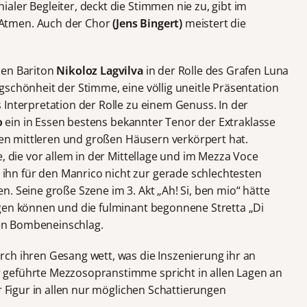
ler Begleiter, deckt die Stimmen nie zu, gibt im
Atmen. Auch der Chor
(Jens Bingert)
meistert die
hen Bariton
Nikoloz Lagvilva
in der Rolle des Grafen Luna
schönheit der Stimme, eine völlig uneitle Präsentation
 Interpretation der Rolle zu einem Genuss. In der
o
ein in Essen bestens bekannter Tenor der Extraklasse
chen mittleren und großen Häusern verkörpert hat.
e, die vor allem in der Mittellage und im Mezza Voce
hn für den Manrico nicht zur gerade schlechtesten
. Seine große Szene im 3. Akt „Ah! Si, ben mio“ hätte
gen können und die fulminant begonnene Stretta „Di
rten Bombeneinschlag.
ch ihren Gesang wett, was die Inszenierung ihr an
geführte Mezzosopranstimme spricht in allen Lagen an
r Figur in allen nur möglichen Schattierungen