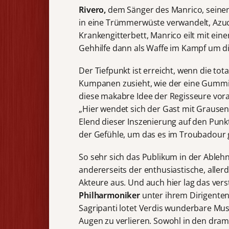
Rivero,
dem Sänger des Manrico, seine
in eine Trümmerwüste verwandelt, Azuce
Krankengitterbett, Manrico eilt mit ein
Gehhilfe dann als Waffe im Kampf um di
Der Tiefpunkt ist erreicht, wenn die tot
Kumpanen zusieht, wie der eine Gummipu
diese makabre Idee der Regisseure vorau
„Hier wendet sich der Gast mit Grause
Elend dieser Inszenierung auf den Punkt
der Gefühle, um das es im Troubadour g
So sehr sich das Publikum in der Ablehnu
andererseits der enthusiastische, allerd
Akteure aus. Und auch hier lag das ver
Philharmoniker
unter ihrem Dirigente
Sagripanti lotet Verdis wunderbare Mus
Augen zu verlieren. Sowohl in den drama