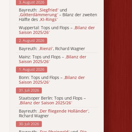
3. August 2026
Bayreuth:
„
Siegfried
“
und
„
Götterdämmerung
“
– Bilanz der zweiten
Hälfte des
„
KI-Rings
“
Wuppertal: Tops und Flops –
„
Bilanz der
Saison 2025/26
“
2. August 2026
Bayreuth:
„
Rienzi
“
, Richard Wagner
Mainz: Tops und Flops –
„
Bilanz der
Saison 2025/26
“
1. August 2026
Bonn: Tops und Flops –
„
Bilanz der
Saison 2025/26
“
31. Juli 2026
Staatsoper Berlin: Tops und Flops –
„
Bilanz der Saison 2025/26
“
Bayreuth:
„
Der fliegende Holländer
“
,
Richard Wagner
30. Juli 2026
Bayreuth:
„
Das Rheingold
“
und
„
Die