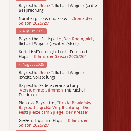
Bayreuth:
„
Rienzi
“
, Richard Wagner (dritte
Besprechung)
Nürnberg: Tops und Flops –
„
Bilanz der
Saison 2025/26
“
5. August 2026
Bayreuther Festspiele:
„
Das Rheingold
“
,
Richard Wagner (zweiter Zyklus)
Krefeld/Mönchengladbach: Tops und
Flops –
„
Bilanz der Saison 2025/26
“
4. August 2026
Bayreuth:
„
Rienzi
“
, Richard Wagner
(zweite Vorstellung)
Bayreuth: Gedenkveranstaltung
„
Verstummte Stimmen
“
mit Michel
Friedman
Pionteks Bayreuth:
„
Christa Pawlofsky:
Bayreuths große Verpflichtung - Die
Festspielzeit im Spiegel der Presse
“
Gießen: Tops und Flops –
„
Bilanz der
Saison 2025/26
“