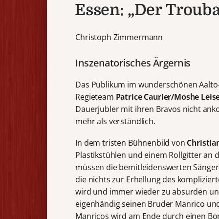
Essen: „Der Troub
Christoph Zimmermann
Inszenatorisches Ärgernis
Das Publikum im wunderschönen Aalto-
Regieteam
Patrice Caurier/Moshe Leis
Dauerjubler mit ihren Bravos nicht an
mehr als verständlich.
In dem tristen Bühnenbild von
Christia
Plastikstühlen und einem Rollgitter an d
müssen die bemitleidenswerten Sängeri
die nichts zur Erhellung des komplizie
wird und immer wieder zu absurden und
eigenhändig seinen Bruder Manrico und d
Manricos wird am Ende durch einen Bom