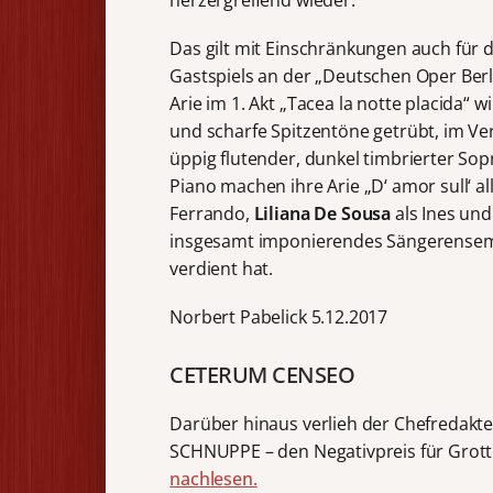
Das gilt mit Einschränkungen auch für
Gastspiels an der „Deutschen Oper Berli
Arie im 1. Akt „Tacea la notte placida“
und scharfe Spitzentöne getrübt, im Verl
üppig flutender, dunkel timbrierter Sopr
Piano machen ihre Arie „D‘ amor sull‘ al
Ferrando,
Liliana De Sousa
als Ines un
insgesamt imponierendes Sängerensembl
verdient hat.
Norbert Pabelick 5.12.2017
CETERUM CENSEO
Darüber hinaus verlieh der Chefreda
SCHNUPPE – den Negativpreis für Grotte
nachlesen.