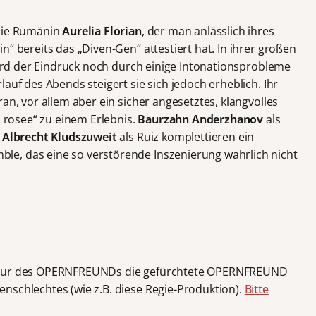
 die Rumänin
Aurelia Florian
, der man anlässlich ihres
n“ bereits das „Diven-Gen“ attestiert hat. In ihrer großen
 wird der Eindruck noch durch einige Intonationsprobleme
auf des Abends steigert sie sich jedoch erheblich. Ihr
an, vor allem aber ein sicher angesetztes, klangvolles
l rosee“ zu einem Erlebnis.
Baurzahn Anderzhanov
als
d
Albrecht Kludszuweit
als Ruiz komplettieren ein
e, das eine so verstörende Inszenierung wahrlich nicht
kteur des OPERNFREUNDs die gefürchtete OPERNFREUND
nschlechtes (wie z.B. diese Regie-Produktion).
Bitte