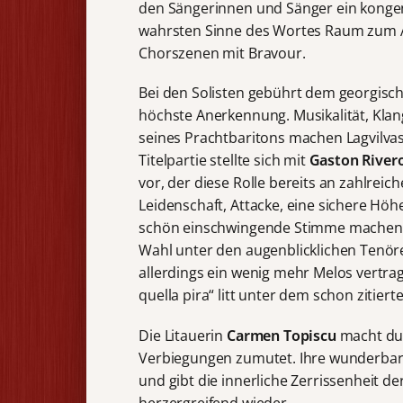
den Sängerinnen und Sänger ein kongenia
wahrsten Sinne des Wortes Raum zum 
Chorszenen mit Bravour.
Bei den Solisten gebührt dem georgisc
höchste Anerkennung. Musikalität, Klang
seines Prachtbaritons machen Lagvilvas
Titelpartie stellte sich mit
Gaston River
vor, der diese Rolle bereits an zahlrei
Leidenschaft, Attacke, eine sichere Höh
schön einschwingende Stimme machen i
Wahl unter den augenblicklichen Tenören
allerdings ein wenig mehr Melos vertra
quella pira“ litt unter dem schon zitie
Die Litauerin
Carmen Topiscu
macht dur
Verbiegungen zumutet. Ihre wunderbar 
und gibt die innerliche Zerrissenheit de
herzergreifend wieder.