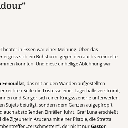
adour“
Theater in Essen war einer Meinung. Über das
er
ergoss sich ein Buhsturm, gegen den auch vereinzelte
kommen konnten. Und diese einhellige Ablehnung war
n Fenouillat,
das
mit an den Wänden aufgestellten
er rechten Seite die Tristesse einer Lagerhalle verströmt,
nnen und Sänger sich einer Kriegsszenerie unterwerfen,
rten Sujets beiträgt, sondern dem Ganzen aufgepfropft
 auch abstoßenden Einfällen führt. Graf Luna erschießt
ie Zigeunerin Azucena mit einer Pistole, die Stretta
bentreffer „zerschmettert“, der nicht nur
Gaston