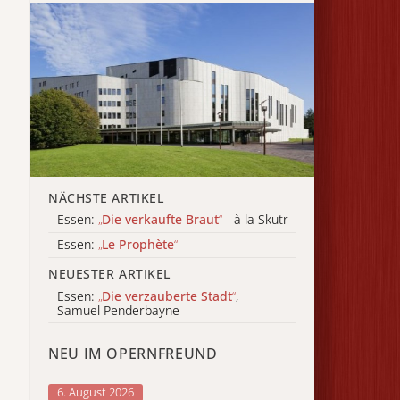
NÄCHSTE ARTIKEL
Essen:
„
Die verkaufte Braut
“
- à la Skutr
Essen:
„
Le Prophète
“
NEUESTER ARTIKEL
Essen:
„
Die verzauberte Stadt
“
,
Samuel Penderbayne
NEU IM OPERNFREUND
6. August 2026