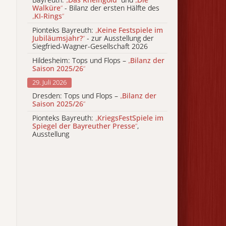
Walküre
“
- Bilanz der ersten Hälfte des
„
KI-Rings
“
Pionteks Bayreuth:
„
Keine Festspiele im
Jubiläumsjahr?
“
- zur Ausstellung der
Siegfried-Wagner-Gesellschaft 2026
Hildesheim: Tops und Flops –
„
Bilanz der
Saison 2025/26
“
29. Juli 2026
Dresden: Tops und Flops –
„
Bilanz der
Saison 2025/26
“
Pionteks Bayreuth:
„
KriegsFestSpiele im
Spiegel der Bayreuther Presse
“
,
Ausstellung