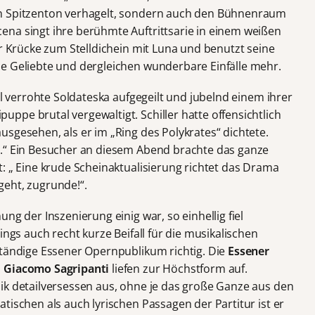
n Spitzenton verhagelt, sondern auch den Bühnenraum
na singt ihre berühmte Auftrittsarie in einem weißen
er Krücke zum Stelldichein mit Luna und benutzt seine
e Geliebte und dergleichen wunderbare Einfälle mehr.
al verrohte Soldateska aufgegeilt und jubelnd einem ihrer
ppe brutal vergewaltigt. Schiller hatte offensichtlich
sgesehen, als er im „Ring des Polykrates“ dichtete.
n.“ Ein Besucher an diesem Abend brachte das ganze
: „ Eine krude Scheinaktualisierung richtet das Drama
eht, zugrunde!“.
ng der Inszenierung einig war, so einhellig fiel
ings auch recht kurze Beifall für die musikalischen
ständige Essener Opernpublikum richtig. Die
Essener
n
Giacomo Sagripanti
liefen zur Höchstform auf.
ik detailversessen aus, ohne je das große Ganze aus den
tischen als auch lyrischen Passagen der Partitur ist er