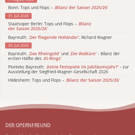
Bonn: Tops und Flops –
„
Bilanz der Saison 2025/26
“
31. Juli 2026
Staatsoper Berlin: Tops und Flops –
„
Bilanz
der Saison 2025/26
“
Bayreuth:
„
Der fliegende Holländer
“
, Richard Wagner
30. Juli 2026
Bayreuth:
„
Das Rheingold
“
und
„
Die Walküre
“
- Bilanz der
ersten Hälfte des
„
KI-Rings
“
Pionteks Bayreuth:
„
Keine Festspiele im Jubiläumsjahr?
“
- zur
Ausstellung der Siegfried-Wagner-Gesellschaft 2026
Hildesheim: Tops und Flops –
„
Bilanz der Saison 2025/26
“
DER OPERNFREUND