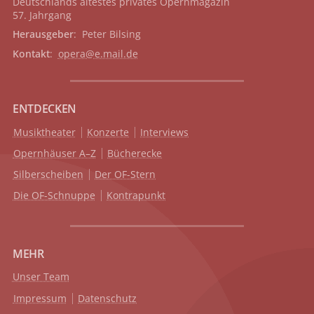
Deutschlands ältestes privates
Opernmagazin
57. Jahrgang
Herausgeber
: Peter Bilsing
Kontakt
:
opera@e.mail.de
ENTDECKEN
Musiktheater
Konzerte
Interviews
Opernhäuser A–Z
Bücherecke
Silberscheiben
Der OF-Stern
Die OF-Schnuppe
Kontrapunkt
MEHR
Unser Team
Impressum
Datenschutz