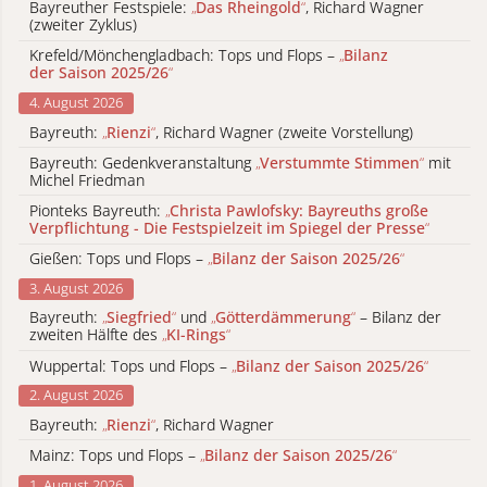
Bayreuther Festspiele:
„
Das Rheingold
“
, Richard Wagner
(zweiter Zyklus)
Krefeld/Mönchengladbach: Tops und Flops –
„
Bilanz
der Saison 2025/26
“
4. August 2026
Bayreuth:
„
Rienzi
“
, Richard Wagner (zweite Vorstellung)
Bayreuth: Gedenkveranstaltung
„
Verstummte Stimmen
“
mit
Michel Friedman
Pionteks Bayreuth:
„
Christa Pawlofsky: Bayreuths große
Verpflichtung - Die Festspielzeit im Spiegel der Presse
“
Gießen: Tops und Flops –
„
Bilanz der Saison 2025/26
“
3. August 2026
Bayreuth:
„
Siegfried
“
und
„
Götterdämmerung
“
– Bilanz der
zweiten Hälfte des
„
KI-Rings
“
Wuppertal: Tops und Flops –
„
Bilanz der Saison 2025/26
“
2. August 2026
Bayreuth:
„
Rienzi
“
, Richard Wagner
Mainz: Tops und Flops –
„
Bilanz der Saison 2025/26
“
1. August 2026