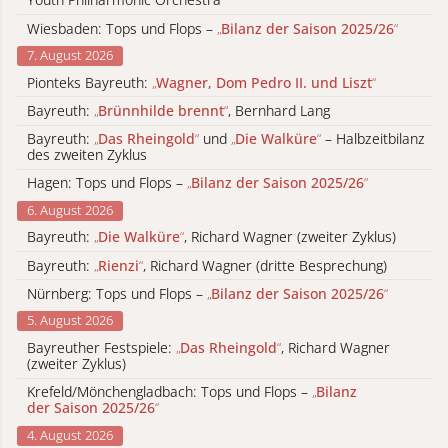
Wiesbaden: Tops und Flops –
„
Bilanz der Saison 2025/26
“
7. August 2026
Pionteks Bayreuth:
„
Wagner, Dom Pedro II. und Liszt
“
Bayreuth:
„
Brünnhilde brennt
“
, Bernhard Lang
Bayreuth:
„
Das Rheingold
“
und
„
Die Walküre
“
– Halbzeitbilanz
des zweiten Zyklus
Hagen: Tops und Flops –
„
Bilanz der Saison 2025/26
“
6. August 2026
Bayreuth:
„
Die Walküre
“
, Richard Wagner (zweiter Zyklus)
Bayreuth:
„
Rienzi
“
, Richard Wagner (dritte Besprechung)
Nürnberg: Tops und Flops –
„
Bilanz der Saison 2025/26
“
5. August 2026
Bayreuther Festspiele:
„
Das Rheingold
“
, Richard Wagner
(zweiter Zyklus)
Krefeld/Mönchengladbach: Tops und Flops –
„
Bilanz
der Saison 2025/26
“
4. August 2026