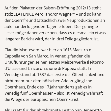
Auf den Plakaten der Saison-Eröffnung 2012/13 steht
stolz „LA FENICE Verdi and/or Wagner“ – und so kann
der Opernfreund tatsächlich zwei Neuproduktionen an
aufeinanderfolgenden Tagen erleben. Der geneigte
Leser möge daher verzeihen, dass es diesmal ein etwas
längerer Bericht wird, der in drei Teile gegliedert ist.
Claudio Monteverdi war hier ab 1613 Maestro di
Cappella von San Marco, in Venedig fanden die
Uraufführungen seiner letzten Meisterwerke Il Ritorno
d’Ulisse und L’Incoronazione di Poppea statt. In
Venedig stand ab 1637 das erste der Öffentlichkeit und
nicht mehr nur dem höfischen Adel zugängliche
Opernhaus, Ende des 17.Jahrhunderts gab es in
Venedig fünf Opernhäuser – also ist Venedig wahrhaft
die Wiege der europäischen Opernkunst.
Als Ersatz für das abgebrannte Teatro San Benedetto