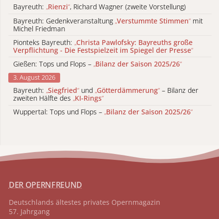
Bayreuth:
„
Rienzi
“
, Richard Wagner (zweite Vorstellung)
Bayreuth: Gedenkveranstaltung
„
Verstummte Stimmen
“
mit
Michel Friedman
Pionteks Bayreuth:
„
Christa Pawlofsky: Bayreuths große
Verpflichtung - Die Festspielzeit im Spiegel der Presse
“
Gießen: Tops und Flops –
„
Bilanz der Saison 2025/26
“
3. August 2026
Bayreuth:
„
Siegfried
“
und
„
Götterdämmerung
“
– Bilanz der
zweiten Hälfte des
„
KI-Rings
“
Wuppertal: Tops und Flops –
„
Bilanz der Saison 2025/26
“
DER OPERNFREUND
Deutschlands ältestes privates
Opernmagazin
57. Jahrgang