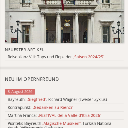
NEUESTER ARTIKEL
Reisebilanz VIII: Tops und Flops der
„
Saison 2024/25
“
NEU IM OPERNFREUND
8. August 2026
Bayreuth:
„
Siegfried
“
, Richard Wagner (zweiter Zyklus)
Kontrapunkt:
„
Gedanken zu Rienzi
“
Martina Franca:
„
FESTIVAL della Valle d’Itria 2026
“
Pionteks Bayreuth
„
Magische Musiken
“
, Turkish National
Youth Philharmonic Orchestra