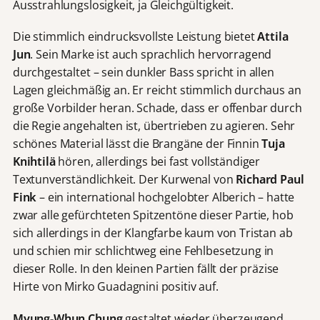
Ausstrahlungslosigkeit, ja Gleichgültigkeit.
Die stimmlich eindrucksvollste Leistung bietet
Attila
Jun
. Sein Marke ist auch sprachlich hervorragend
durchgestaltet – sein dunkler Bass spricht in allen
Lagen gleichmäßig an. Er reicht stimmlich durchaus an
große Vorbilder heran. Schade, dass er offenbar durch
die Regie angehalten ist, übertrieben zu agieren. Sehr
schönes Material lässt die Brangäne der Finnin
Tuja
Knihtilä
hören, allerdings bei fast vollständiger
Textunverständlichkeit. Der Kurwenal von
Richard Paul
Fink
– ein international hochgelobter Alberich – hatte
zwar alle gefürchteten Spitzentöne dieser Partie, hob
sich allerdings in der Klangfarbe kaum von Tristan ab
und schien mir schlichtweg eine Fehlbesetzung in
dieser Rolle. In den kleinen Partien fällt der präzise
Hirte von Mirko Guadagnini positiv auf.
Myung-Whun Chung
gestaltet wieder überzeugend