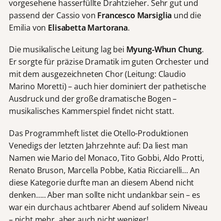
vorgesehene hasserfüllte Drahtzieher. Sehr gut und
passend der Cassio von
Francesco Marsiglia
und die
Emilia von
Elisabetta Martorana
.
Die musikalische Leitung lag bei
Myung-Whun Chung
.
Er sorgte für präzise Dramatik im guten Orchester und
mit dem ausgezeichneten Chor (Leitung: Claudio
Marino Moretti) – auch hier dominiert der pathetische
Ausdruck und der große dramatische Bogen –
musikalisches Kammerspiel findet nicht statt.
Das Programmheft listet die Otello-Produktionen
Venedigs der letzten Jahrzehnte auf: Da liest man
Namen wie Mario del Monaco, Tito Gobbi, Aldo Protti,
Renato Bruson, Marcella Pobbe, Katia Ricciarelli… An
diese Kategorie durfte man an diesem Abend nicht
denken….. Aber man sollte nicht undankbar sein – es
war ein durchaus achtbarer Abend auf solidem Niveau
– nicht mehr, aber auch nicht weniger!