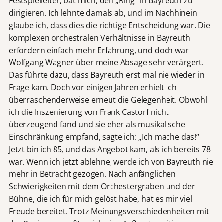
Festspielleiter, bat mich, den „Ring“ in Bayreuth zu
dirigieren. Ich lehnte damals ab, und im Nachhinein
glaube ich, dass dies die richtige Entscheidung war. Die
komplexen orchestralen Verhältnisse in Bayreuth
erfordern einfach mehr Erfahrung, und doch war
Wolfgang Wagner über meine Absage sehr verärgert.
Das führte dazu, dass Bayreuth erst mal nie wieder in
Frage kam. Doch vor einigen Jahren erhielt ich
überraschenderweise erneut die Gelegenheit. Obwohl
ich die Inszenierung von Frank Castorf nicht
überzeugend fand und sie eher als musikalische
Einschränkung empfand, sagte ich: „Ich mache das!“
Jetzt bin ich 85, und das Angebot kam, als ich bereits 78
war. Wenn ich jetzt ablehne, werde ich von Bayreuth nie
mehr in Betracht gezogen. Nach anfänglichen
Schwierigkeiten mit dem Orchestergraben und der
Bühne, die ich für mich gelöst habe, hat es mir viel
Freude bereitet. Trotz Meinungsverschiedenheiten mit