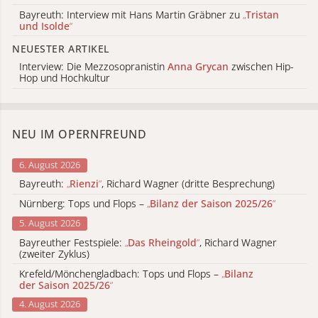
Bayreuth: Interview mit Hans Martin Gräbner zu
„
Tristan
und Isolde
“
NEUESTER ARTIKEL
Interview: Die Mezzosopranistin
Anna Grycan
zwischen Hip-
Hop und Hochkultur
NEU IM OPERNFREUND
6. August 2026
Bayreuth:
„
Rienzi
“
, Richard Wagner (dritte Besprechung)
Nürnberg: Tops und Flops –
„
Bilanz der Saison 2025/26
“
5. August 2026
Bayreuther Festspiele:
„
Das Rheingold
“
, Richard Wagner
(zweiter Zyklus)
Krefeld/Mönchengladbach: Tops und Flops –
„
Bilanz
der Saison 2025/26
“
4. August 2026