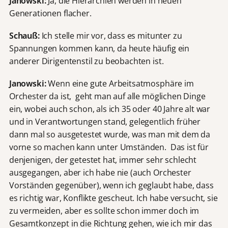
Janowski:
Ja, die Hierarchien werden in neuen
Generationen flacher.
Schauß:
Ich stelle mir vor, dass es mitunter zu
Spannungen kommen kann, da heute häufig ein
anderer Dirigentenstil zu beobachten ist.
Janowski:
Wenn eine gute Arbeitsatmosphäre im
Orchester da ist, geht man auf alle möglichen Dinge
ein, wobei auch schon, als ich 35 oder 40 Jahre alt war
und in Verantwortungen stand, gelegentlich früher
dann mal so ausgetestet wurde, was man mit dem da
vorne so machen kann unter Umständen. Das ist für
denjenigen, der getestet hat, immer sehr schlecht
ausgegangen, aber ich habe nie (auch Orchester
Vorständen gegenüber), wenn ich geglaubt habe, dass
es richtig war, Konflikte gescheut. Ich habe versucht, sie
zu vermeiden, aber es sollte schon immer doch im
Gesamtkonzept in die Richtung gehen, wie ich mir das