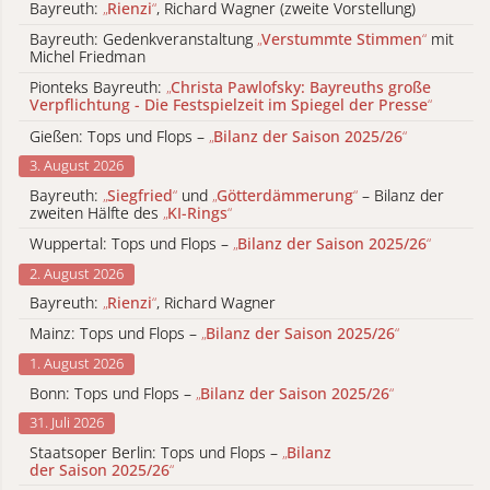
Bayreuth:
„
Rienzi
“
, Richard Wagner (zweite Vorstellung)
Bayreuth: Gedenkveranstaltung
„
Verstummte Stimmen
“
mit
Michel Friedman
Pionteks Bayreuth:
„
Christa Pawlofsky: Bayreuths große
Verpflichtung - Die Festspielzeit im Spiegel der Presse
“
Gießen: Tops und Flops –
„
Bilanz der Saison 2025/26
“
3. August 2026
Bayreuth:
„
Siegfried
“
und
„
Götterdämmerung
“
– Bilanz der
zweiten Hälfte des
„
KI-Rings
“
Wuppertal: Tops und Flops –
„
Bilanz der Saison 2025/26
“
2. August 2026
Bayreuth:
„
Rienzi
“
, Richard Wagner
Mainz: Tops und Flops –
„
Bilanz der Saison 2025/26
“
1. August 2026
Bonn: Tops und Flops –
„
Bilanz der Saison 2025/26
“
31. Juli 2026
Staatsoper Berlin: Tops und Flops –
„
Bilanz
der Saison 2025/26
“