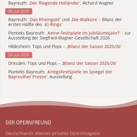
Bayreuth:
„
Der fliegende Holländer
“
, Richard Wagner
30. Juli 2026
Bayreuth:
„
Das Rheingold
“
und
„
Die Walküre
“
- Bilanz der
ersten Hälfte des
„
KI-Rings
“
Pionteks Bayreuth:
„
Keine Festspiele im Jubiläumsjahr?
“
- zur
Ausstellung der Siegfried-Wagner-Gesellschaft 2026
Hildesheim: Tops und Flops –
„
Bilanz der Saison 2025/26
“
29. Juli 2026
Dresden: Tops und Flops –
„
Bilanz der Saison 2025/26
“
Pionteks Bayreuth:
„
KriegsFestSpiele im Spiegel der
Bayreuther Presse
“
, Ausstellung
DER OPERNFREUND
Deutschlands ältestes privates
Opernmagazin