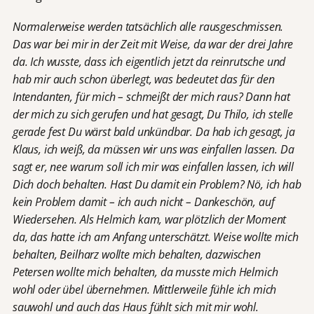
Normalerweise werden tatsächlich alle rausgeschmissen.
Das war bei mir in der Zeit mit Weise, da war der drei Jahre
da. Ich wusste, dass ich eigentlich jetzt da reinrutsche und
hab mir auch schon überlegt, was bedeutet das für den
Intendanten, für mich – schmeißt der mich raus? Dann hat
der mich zu sich gerufen und hat gesagt, Du Thilo, ich stelle
gerade fest Du wärst bald unkündbar. Da hab ich gesagt, ja
Klaus, ich weiß, da müssen wir uns was einfallen lassen. Da
sagt er, nee warum soll ich mir was einfallen lassen, ich will
Dich doch behalten. Hast Du damit ein Problem? Nö, ich hab
kein Problem damit – ich auch nicht – Dankeschön, auf
Wiedersehen. Als Helmich kam, war plötzlich der Moment
da, das hatte ich am Anfang unterschätzt. Weise wollte mich
behalten, Beilharz wollte mich behalten, dazwischen
Petersen wollte mich behalten, da musste mich Helmich
wohl oder übel übernehmen. Mittlerweile fühle ich mich
sauwohl und auch das Haus fühlt sich mit mir wohl.