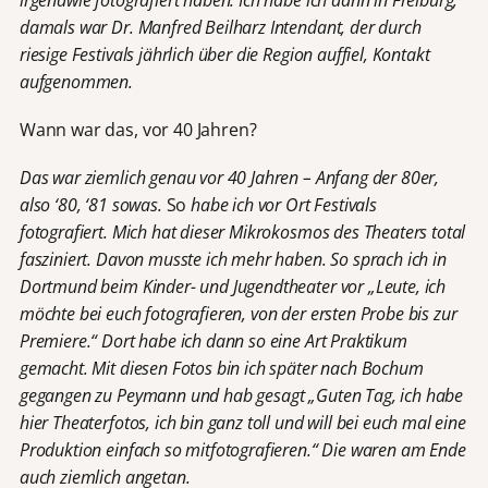
irgendwie fotografiert haben. Ich habe ich dann in Freiburg,
damals war Dr. Manfred Beilharz Intendant, der durch
riesige Festivals jährlich über die Region auffiel, Kontakt
aufgenommen.
Wann war das, vor 40 Jahren?
Das war ziemlich genau vor 40 Jahren – Anfang der 80er,
also ‘80, ‘81 sowas.
So
habe ich vor Ort Festivals
fotografiert. Mich hat dieser Mikrokosmos des Theaters total
fasziniert. Davon musste ich mehr haben. So sprach ich in
Dortmund beim Kinder- und Jugendtheater vor „Leute, ich
möchte bei euch fotografieren, von der ersten Probe bis zur
Premiere.“ Dort habe ich dann so eine Art Praktikum
gemacht. Mit diesen Fotos bin ich später nach Bochum
gegangen zu Peymann und hab gesagt „Guten Tag, ich habe
hier Theaterfotos, ich bin ganz toll und will bei euch mal eine
Produktion einfach so mitfotografieren.“ Die waren am Ende
auch ziemlich angetan.