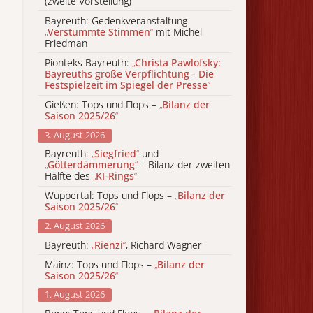
(zweite Vorstellung)
Bayreuth: Gedenkveranstaltung
„
Verstummte Stimmen
“
mit Michel
Friedman
Pionteks Bayreuth:
„
Christa Pawlofsky:
Bayreuths große Verpflichtung - Die
Festspielzeit im Spiegel der Presse
“
Gießen: Tops und Flops –
„
Bilanz der
Saison 2025/26
“
3. August 2026
Bayreuth:
„
Siegfried
“
und
„
Götterdämmerung
“
– Bilanz der zweiten
Hälfte des
„
KI-Rings
“
Wuppertal: Tops und Flops –
„
Bilanz der
Saison 2025/26
“
2. August 2026
Bayreuth:
„
Rienzi
“
, Richard Wagner
Mainz: Tops und Flops –
„
Bilanz der
Saison 2025/26
“
1. August 2026