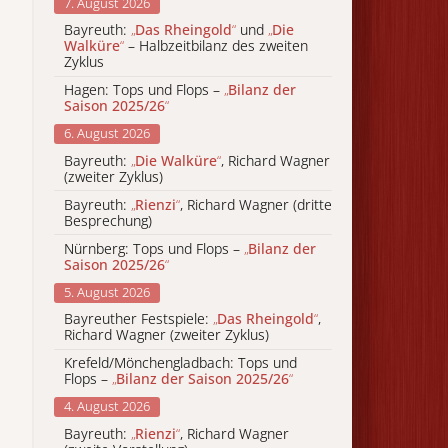
7. August 2026
Bayreuth:
„
Das Rheingold
“
und
„
Die
Walküre
“
– Halbzeitbilanz des zweiten
Zyklus
Hagen: Tops und Flops –
„
Bilanz der
Saison 2025/26
“
6. August 2026
Bayreuth:
„
Die Walküre
“
, Richard Wagner
(zweiter Zyklus)
Bayreuth:
„
Rienzi
“
, Richard Wagner (dritte
Besprechung)
Nürnberg: Tops und Flops –
„
Bilanz der
Saison 2025/26
“
5. August 2026
Bayreuther Festspiele:
„
Das Rheingold
“
,
Richard Wagner (zweiter Zyklus)
Krefeld/Mönchengladbach: Tops und
Flops –
„
Bilanz der Saison 2025/26
“
4. August 2026
Bayreuth:
„
Rienzi
“
, Richard Wagner