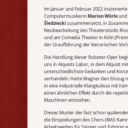
Im Januar und Februar 2022 inszeniert
Computermusikerin
Marion W
örle
und 
Śledziecki
zusammensetzt, in Zusammen
Neubearbeitung des Theaterstücks Ross
und am Comedia Theater in Köln (Premie
der Uraufführung der literarischen Vorl
Die Handlung dieser Roboter-Oper beg
uns in Alquists Labor, in dem Alquist 
unterschiedlichste Gedanken und Konz
verhandeln. Hatte Wagner den Einzug nac
in eine industrielle Klangkulisse mit 
einen ähnlichen Effekt durch die repeti
Maschinen entstehen.
Dieses Muster der fast schon quälenden
die Einspielungen des Chors (RIAS Kamm
Arbeitswelten für Sänger und Zuhörer e