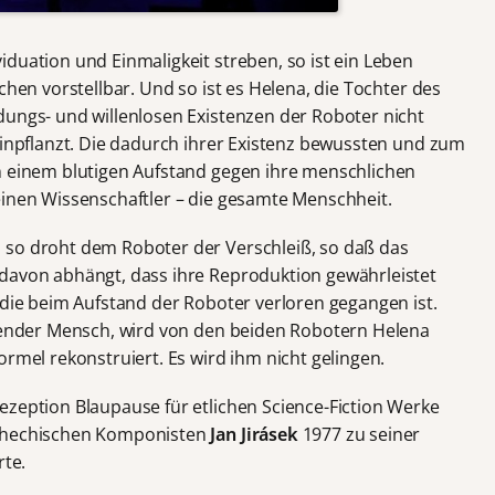
duation und Einmaligkeit streben, so ist ein Leben
chen vorstellbar. Und so ist es Helena, die Tochter des
dungs- und willenlosen Existenzen der Roboter nicht
einpflanzt. Die dadurch ihrer Existenz bewussten und zum
n einem blutigen Aufstand gegen ihre menschlichen
einen Wissenschaftler – die gesamte Menschheit.
 so droht dem Roboter der Verschleiß, so daß das
 davon abhängt, dass ihre Reproduktion gewährleistet
 die beim Aufstand der Roboter verloren gegangen ist.
ebender Mensch, wird von den beiden Robotern Helena
ormel rekonstruiert. Es wird ihm nicht gelingen.
ezeption Blaupause für etlichen Science-Fiction Werke
schechischen Komponisten
Jan Jirásek
1977 zu seiner
rte.