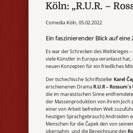
Köln: „R.U.R. – Ro
Comedia Köln, 05.02.2022
Ein faszinierender Blick auf eine
Es war der Schrecken des Weltkrieges –
viele Künstler in Europa veranlasst hat
neuen Konzepten für ein friedliches Mi
Der tschechische Schriftsteller
Karel Č
erschienenen Drama
R.U.R – Rossum
´
s
die im marxistischen Sinne entfremdete
der Massenproduktion von ihrem Joch z
einer von Arbeit befreiten Welt zuzufüh
heutigen Sprachgebrauch) Androiden er
Menschen für die Čapek den von seinem 
übernahm, und die Bezeichnung des
Ro