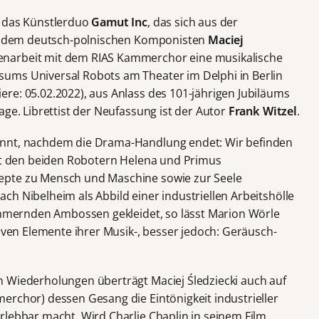
e das Künstlerduo
Gamut Inc
, das sich aus der
dem deutsch-polnischen Komponisten
Maciej
arbeit mit dem RIAS Kammerchor eine musikalische
ums Universal Robots am Theater im Delphi in Berlin
re: 05.02.2022), aus Anlass des 101-jährigen Jubiläums
age. Librettist der Neufassung ist der Autor
Frank Witzel
.
innt, nachdem die Drama-Handlung endet: Wir befinden
mit den beiden Robotern Helena und Primus
epte zu Mensch und Maschine sowie zur Seele
h Nibelheim als Abbild einer industriellen Arbeitshölle
hämmernden Ambossen gekleidet, so lässt Marion Wörle
tiven Elemente ihrer Musik-, besser jedoch: Geräusch-
 Wiederholungen überträgt Maciej Śledziecki auch auf
erchor) dessen Gesang die Eintönigkeit industrieller
rlebbar macht. Wird Charlie Chaplin in seinem Film