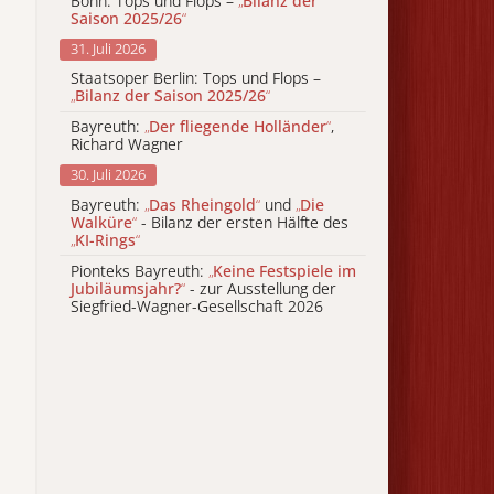
Bonn: Tops und Flops –
„
Bilanz der
Saison 2025/26
“
31. Juli 2026
Staatsoper Berlin: Tops und Flops –
„
Bilanz der Saison 2025/26
“
Bayreuth:
„
Der fliegende Holländer
“
,
Richard Wagner
30. Juli 2026
Bayreuth:
„
Das Rheingold
“
und
„
Die
Walküre
“
- Bilanz der ersten Hälfte des
„
KI-Rings
“
Pionteks Bayreuth:
„
Keine Festspiele im
Jubiläumsjahr?
“
- zur Ausstellung der
Siegfried-Wagner-Gesellschaft 2026