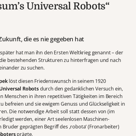
ssum’s Universal Robots“
 Zukunft, die es nie gegeben hat
 später hat man ihn den Ersten Weltkrieg genannt – der
, die bestehenden Strukturen zu hinterfragen und nach
teinander zu suchen.
apek
löst diesen Friedenswunsch in seinem 1920
 Universal Robots
durch den gedanklichen Versuch ein,
n Menschen in ihren repetitiven Tätigkeiten im Bereich
u befreien und sie ewigem Genuss und Glückseligkeit in
ren. Die notwendige Arbeit soll statt dessen von (im
ledigt werden, einer Art seelenlosen Maschinen-
Bruder geprägten Begriff des ‚robota‘ (Fronarbeiter)
boters
prägte.